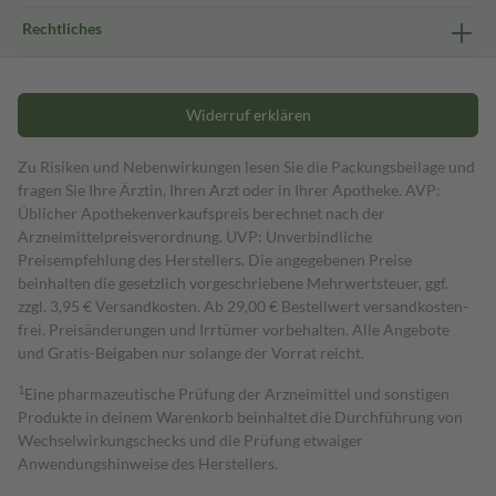
Rechtliches
Widerruf erklären
Zu Risiken und Nebenwirkungen lesen Sie die Packungsbeilage und
fragen Sie Ihre Ärztin, Ihren Arzt oder in Ihrer Apotheke. AVP:
Üblicher Apothekenverkaufspreis berechnet nach der
Arzneimittelpreisverordnung. UVP: Unverbindliche
Preisempfehlung des Herstellers. Die angegebenen Preise
beinhalten die gesetzlich vorgeschriebene Mehrwertsteuer, ggf.
zzgl. 3,95 € Versandkosten. Ab 29,00 € Bestell­wert versand­kosten­
frei. Preisänderungen und Irrtümer vorbehalten. Alle Angebote
und Gratis-Beigaben nur solange der Vorrat reicht.
1
Eine pharmazeutische Prüfung der Arzneimittel und sonstigen
Produkte in deinem Warenkorb beinhaltet die Durchführung von
Wechselwirkungschecks und die Prüfung etwaiger
Anwendungshinweise des Herstellers.