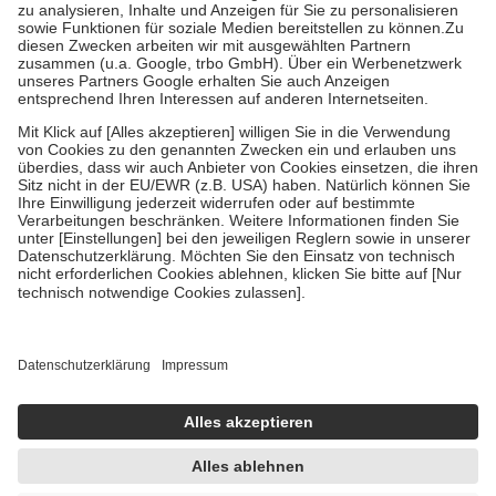
Bei Heilmitteln und häuslicher Krankenpflege beträgt die
Zuzahlung zehn Prozent der Kosten sowie zehn Euro je
Verordnung.
Um das Engagement der Versicherten für ihre eigene Gesundheit zu
stärken und die besondere Stellung der Familie zu unterstützen,
fallen
keine Zuzahlungen
an bei:
• Kindern und Jugendlichen bis zum vollendeten 18. Lebensjahr
mit Ausnahme der Fahrkosten
• Untersuchungen zur Vorsorge und Früherkennung, die von der
GKV getragen werden
• empfohlenen Schutzimpfungen
• Harn- und Blutteststreifen
Wir nutzen Trusted Shops als unabhängigen Dienstleister für die
Einholung von Bewertungen. Trusted Shops hat Maßnahmen
getroffen, um sicherzustellen, dass es sich um echte Bewertungen
handelt. Mehr Informationen findest du hier:
https://help.etrusted.com/hc/de/articles/4419944605341
Einige Bilder und Inhalte wurden unter Zuhilfenahme künstlicher
Intelligenz erstellt.