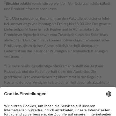
2
Biozidprodukte
vorsichtig verwenden. Vor Gebrauch stets Etikett
und Produktinformationen lesen.
3
Die Übergabe deiner Bestellung an den Paketdienstleister erfolgt
bei uns werktags von Montag bis Freitag bis 18:00 Uhr. Der genaue
Lieferzeitpunkt kann je nach Region und in Abhängigkeit der
Produktverfügbarkeit sowie vom Zustellzeitpunkt des Spediteurs
abweichen. Darüber hinaus können notwendige pharmazeutische
Prüfungen, die zu deiner Arzneimittelsicherheit dienen, die
Lieferfrist um die Dauer der Prüfungen einschließlich Klärungen
verlängern.
4
Für verschreibungspflichtige Medikamente stellt der Arzt ein
Rezept aus und der Patient erhält sie in der Apotheke. Die
gesetzliche Krankenversicherung übernimmt in der Regel die
Kosten dafür, der Versicherte trägt einen Teil davon als Zuzahlung
mit.
Grundsätzlich leisten Mitglieder Zuzahlungen in Höhe von zehn
Prozent des Abgabepreises,
mindestens
jedoch
fünf Euro
und
höchstens zehn Euro.
Es sind jedoch nie mehr als die tatsächlichen
Kosten der Leistung zu entrichten.
Diese Regeln gelten grundsätzlich auch für Online-Apotheken.