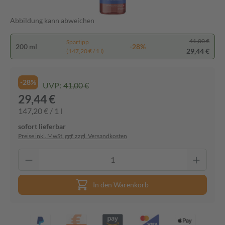
Abbildung kann abweichen
41,00 €
Spartipp
200 ml
-28%
29,44 €
(147,20 € / 1 l)
-28%
UVP:
41,00 €
29,44 €
147,20 € / 1 l
sofort lieferbar
Preise inkl. MwSt. ggf. zzgl. Versandkosten
In den Warenkorb