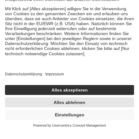
Diese Regeln gelten grundsätzlich auch für Online-Apotheken.
Bei Heilmitteln und häuslicher Krankenpflege beträgt die
Zuzahlung zehn Prozent der Kosten sowie zehn Euro je
Verordnung.
Um das Engagement der Versicherten für ihre eigene Gesundheit zu
stärken und die besondere Stellung der Familie zu unterstützen,
fallen
keine Zuzahlungen
an bei:
• Kindern und Jugendlichen bis zum vollendeten 18. Lebensjahr
mit Ausnahme der Fahrkosten
• Untersuchungen zur Vorsorge und Früherkennung, die von der
GKV getragen werden
• empfohlenen Schutzimpfungen
• Harn- und Blutteststreifen
Wir nutzen Trusted Shops als unabhängigen Dienstleister für die
Einholung von Bewertungen. Trusted Shops hat Maßnahmen
getroffen, um sicherzustellen, dass es sich um echte Bewertungen
handelt. Mehr Informationen findest du hier:
https://help.etrusted.com/hc/de/articles/4419944605341
60,72 €