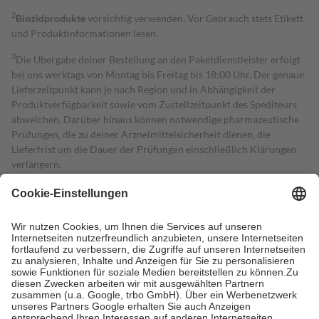
2
Biozidprodukte
vorsichtig verwenden. Vor Gebrauch stets Etikett
und Produktinformationen lesen.
3
Die Übergabe deiner Bestellung an den Paketdienstleister erfolgt
bei uns werktags von Montag bis Freitag bis 18:00 Uhr. Der genaue
Lieferzeitpunkt kann je nach Region und in Abhängigkeit der
Produktverfügbarkeit sowie vom Zustellzeitpunkt des Spediteurs
abweichen. Darüber hinaus können notwendige pharmazeutische
Prüfungen, die zu deiner Arzneimittelsicherheit dienen, die
Lieferfrist um die Dauer der Prüfungen einschließlich Klärungen
verlängern.
4
Für verschreibungspflichtige Medikamente stellt der Arzt ein
Rezept aus und der Patient erhält sie in der Apotheke. Die
gesetzliche Krankenversicherung übernimmt in der Regel die
Kosten dafür, der Versicherte trägt einen Teil davon als Zuzahlung
mit.
Grundsätzlich leisten Mitglieder Zuzahlungen in Höhe von zehn
Prozent des Abgabepreises,
mindestens
jedoch
fünf Euro
und
höchstens zehn Euro.
Es sind jedoch nie mehr als die tatsächlichen
Kosten der Leistung zu entrichten.