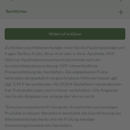
Rechtliches
Widerruf erklären
Zu Risiken und Nebenwirkungen lesen Sie die Packungsbeilage und
fragen Sie Ihre Ärztin, Ihren Arzt oder in Ihrer Apotheke. AVP:
Üblicher Apothekenverkaufspreis berechnet nach der
Arzneimittelpreisverordnung. UVP: Unverbindliche
Preisempfehlung des Herstellers. Die angegebenen Preise
beinhalten die gesetzlich vorgeschriebene Mehrwertsteuer, ggf.
zzgl. 3,95 € Versandkosten. Ab 29,00 € Bestell­wert versand­kosten­
frei. Preisänderungen und Irrtümer vorbehalten. Alle Angebote
und Gratis-Beigaben nur solange der Vorrat reicht.
1
Eine pharmazeutische Prüfung der Arzneimittel und sonstigen
Produkte in deinem Warenkorb beinhaltet die Durchführung von
Wechselwirkungschecks und die Prüfung etwaiger
Anwendungshinweise des Herstellers.