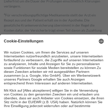
Lieferfrist um die Dauer der Prüfungen einschließlich Klärungen
verlängern.
4
Für verschreibungspflichtige Medikamente stellt der Arzt ein
Rezept aus und der Patient erhält sie in der Apotheke. Die
gesetzliche Krankenversicherung übernimmt in der Regel die
Kosten dafür, der Versicherte trägt einen Teil davon als Zuzahlung
mit.
Grundsätzlich leisten Mitglieder Zuzahlungen in Höhe von zehn
Prozent des Abgabepreises,
mindestens
jedoch
fünf Euro
und
höchstens zehn Euro.
Es sind jedoch nie mehr als die tatsächlichen
Kosten der Leistung zu entrichten.
Diese Regeln gelten grundsätzlich auch für Online-Apotheken.
Bei Heilmitteln und häuslicher Krankenpflege beträgt die
Zuzahlung zehn Prozent der Kosten sowie zehn Euro je
Verordnung.
Um das Engagement der Versicherten für ihre eigene Gesundheit zu
stärken und die besondere Stellung der Familie zu unterstützen,
fallen
keine Zuzahlungen
an bei:
• Kindern und Jugendlichen bis zum vollendeten 18. Lebensjahr
mit Ausnahme der Fahrkosten
• Untersuchungen zur Vorsorge und Früherkennung, die von der