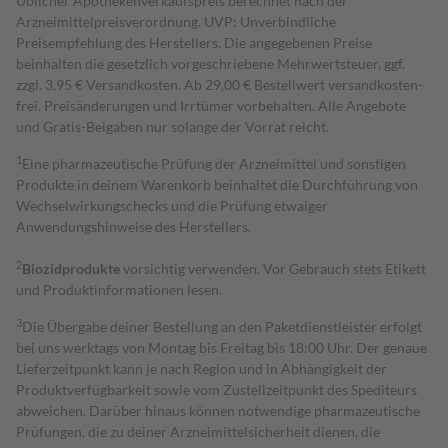
Üblicher Apothekenverkaufspreis berechnet nach der
Arzneimittelpreisverordnung. UVP: Unverbindliche
Preisempfehlung des Herstellers. Die angegebenen Preise
beinhalten die gesetzlich vorgeschriebene Mehrwertsteuer, ggf.
zzgl. 3,95 € Versandkosten. Ab 29,00 € Bestell­wert versand­kosten­
frei. Preisänderungen und Irrtümer vorbehalten. Alle Angebote
und Gratis-Beigaben nur solange der Vorrat reicht.
1
Eine pharmazeutische Prüfung der Arzneimittel und sonstigen
Produkte in deinem Warenkorb beinhaltet die Durchführung von
Wechselwirkungschecks und die Prüfung etwaiger
Anwendungshinweise des Herstellers.
2
Biozidprodukte
vorsichtig verwenden. Vor Gebrauch stets Etikett
und Produktinformationen lesen.
3
Die Übergabe deiner Bestellung an den Paketdienstleister erfolgt
bei uns werktags von Montag bis Freitag bis 18:00 Uhr. Der genaue
Lieferzeitpunkt kann je nach Region und in Abhängigkeit der
Produktverfügbarkeit sowie vom Zustellzeitpunkt des Spediteurs
abweichen. Darüber hinaus können notwendige pharmazeutische
Prüfungen, die zu deiner Arzneimittelsicherheit dienen, die