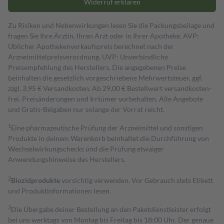
Widerruf erklären
Zu Risiken und Nebenwirkungen lesen Sie die Packungsbeilage und
fragen Sie Ihre Ärztin, Ihren Arzt oder in Ihrer Apotheke. AVP:
Üblicher Apothekenverkaufspreis berechnet nach der
Arzneimittelpreisverordnung. UVP: Unverbindliche
Preisempfehlung des Herstellers. Die angegebenen Preise
beinhalten die gesetzlich vorgeschriebene Mehrwertsteuer, ggf.
zzgl. 3,95 € Versandkosten. Ab 29,00 € Bestell­wert versand­kosten­
frei. Preisänderungen und Irrtümer vorbehalten. Alle Angebote
und Gratis-Beigaben nur solange der Vorrat reicht.
1
Eine pharmazeutische Prüfung der Arzneimittel und sonstigen
Produkte in deinem Warenkorb beinhaltet die Durchführung von
Wechselwirkungschecks und die Prüfung etwaiger
Anwendungshinweise des Herstellers.
2
Biozidprodukte
vorsichtig verwenden. Vor Gebrauch stets Etikett
und Produktinformationen lesen.
3
Die Übergabe deiner Bestellung an den Paketdienstleister erfolgt
bei uns werktags von Montag bis Freitag bis 18:00 Uhr. Der genaue