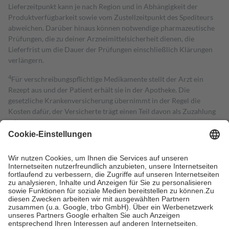
Lieferzeitpunkt kann je nach Region und in Abhängigkeit der
Produktverfügbarkeit sowie vom Zustellzeitpunkt des Spediteurs
abweichen. Darüber hinaus können notwendige pharmazeutische
Prüfungen, die zu deiner Arzneimittelsicherheit dienen, die
Lieferfrist um die Dauer der Prüfungen einschließlich Klärungen
verlängern.
4
Für verschreibungspflichtige Medikamente stellt der Arzt ein
Rezept aus und der Patient erhält sie in der Apotheke. Die
gesetzliche Krankenversicherung übernimmt in der Regel die
Kosten dafür, der Versicherte trägt einen Teil davon als Zuzahlung
mit.
Grundsätzlich leisten Mitglieder Zuzahlungen in Höhe von zehn
Prozent des Abgabepreises,
mindestens
jedoch
fünf Euro
und
höchstens zehn Euro.
Es sind jedoch nie mehr als die tatsächlichen
Kosten der Leistung zu entrichten.
Diese Regeln gelten grundsätzlich auch für Online-Apotheken.
Bei Heilmitteln und häuslicher Krankenpflege beträgt die
Zuzahlung zehn Prozent der Kosten sowie zehn Euro je
Verordnung.
Um das Engagement der Versicherten für ihre eigene Gesundheit zu