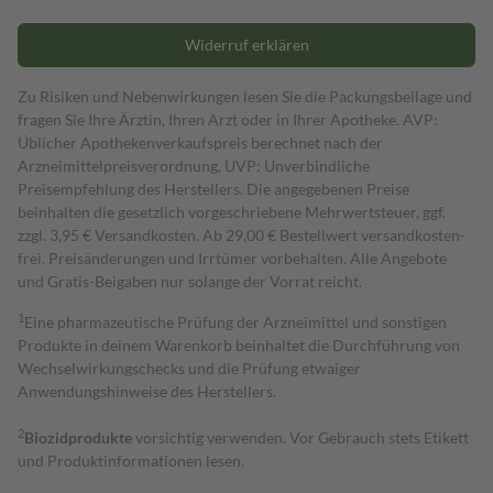
Widerruf erklären
Zu Risiken und Nebenwirkungen lesen Sie die Packungsbeilage und
fragen Sie Ihre Ärztin, Ihren Arzt oder in Ihrer Apotheke. AVP:
Üblicher Apothekenverkaufspreis berechnet nach der
Arzneimittelpreisverordnung. UVP: Unverbindliche
Preisempfehlung des Herstellers. Die angegebenen Preise
beinhalten die gesetzlich vorgeschriebene Mehrwertsteuer, ggf.
zzgl. 3,95 € Versandkosten. Ab 29,00 € Bestell­wert versand­kosten­
frei. Preisänderungen und Irrtümer vorbehalten. Alle Angebote
und Gratis-Beigaben nur solange der Vorrat reicht.
1
Eine pharmazeutische Prüfung der Arzneimittel und sonstigen
Produkte in deinem Warenkorb beinhaltet die Durchführung von
Wechselwirkungschecks und die Prüfung etwaiger
Anwendungshinweise des Herstellers.
2
Biozidprodukte
vorsichtig verwenden. Vor Gebrauch stets Etikett
und Produktinformationen lesen.