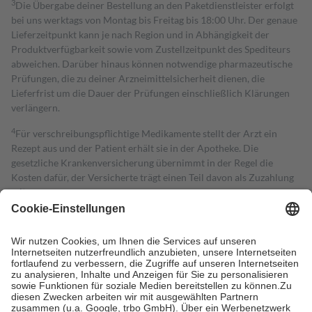
3
Die Übergabe deiner Bestellung an den Paketdienstleister erfolgt
bei uns werktags von Montag bis Freitag bis 18:00 Uhr. Der genaue
Lieferzeitpunkt kann je nach Region und in Abhängigkeit der
Produktverfügbarkeit sowie vom Zustellzeitpunkt des Spediteurs
abweichen. Darüber hinaus können notwendige pharmazeutische
Prüfungen, die zu deiner Arzneimittelsicherheit dienen, die
Lieferfrist um die Dauer der Prüfungen einschließlich Klärungen
verlängern.
4
Für verschreibungspflichtige Medikamente stellt der Arzt ein
Rezept aus und der Patient erhält sie in der Apotheke. Die
gesetzliche Krankenversicherung übernimmt in der Regel die
Kosten dafür, der Versicherte trägt einen Teil davon als Zuzahlung
mit.
Grundsätzlich leisten Mitglieder Zuzahlungen in Höhe von zehn
Prozent des Abgabepreises,
mindestens
jedoch
fünf Euro
und
höchstens zehn Euro.
Es sind jedoch nie mehr als die tatsächlichen
Kosten der Leistung zu entrichten.
Diese Regeln gelten grundsätzlich auch für Online-Apotheken.
Bei Heilmitteln und häuslicher Krankenpflege beträgt die
Zuzahlung zehn Prozent der Kosten sowie zehn Euro je
Verordnung.