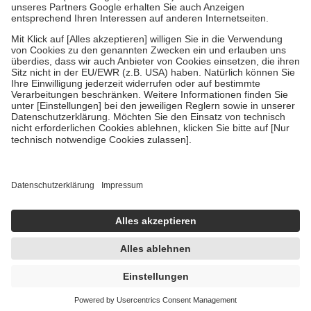
Um das Engagement der Versicherten für ihre eigene Gesundheit zu
stärken und die besondere Stellung der Familie zu unterstützen,
fallen
keine Zuzahlungen
an bei:
• Kindern und Jugendlichen bis zum vollendeten 18. Lebensjahr
mit Ausnahme der Fahrkosten
• Untersuchungen zur Vorsorge und Früherkennung, die von der
GKV getragen werden
• empfohlenen Schutzimpfungen
• Harn- und Blutteststreifen
Wir nutzen Trusted Shops als unabhängigen Dienstleister für die
Einholung von Bewertungen. Trusted Shops hat Maßnahmen
getroffen, um sicherzustellen, dass es sich um echte Bewertungen
handelt. Mehr Informationen findest du hier:
https://help.etrusted.com/hc/de/articles/4419944605341
Einige Bilder und Inhalte wurden unter Zuhilfenahme künstlicher
Intelligenz erstellt.
88,39 €