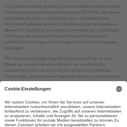
3
Die Übergabe deiner Bestellung an den Paketdienstleister erfolgt
bei uns werktags von Montag bis Freitag bis 18:00 Uhr. Der genaue
Lieferzeitpunkt kann je nach Region und in Abhängigkeit der
Produktverfügbarkeit sowie vom Zustellzeitpunkt des Spediteurs
abweichen. Darüber hinaus können notwendige pharmazeutische
Prüfungen, die zu deiner Arzneimittelsicherheit dienen, die
Lieferfrist um die Dauer der Prüfungen einschließlich Klärungen
verlängern.
4
Für verschreibungspflichtige Medikamente stellt der Arzt ein
Rezept aus und der Patient erhält sie in der Apotheke. Die
gesetzliche Krankenversicherung übernimmt in der Regel die
Kosten dafür, der Versicherte trägt einen Teil davon als Zuzahlung
mit.
Grundsätzlich leisten Mitglieder Zuzahlungen in Höhe von zehn
Prozent des Abgabepreises,
mindestens
jedoch
fünf Euro
und
höchstens zehn Euro.
Es sind jedoch nie mehr als die tatsächlichen
Kosten der Leistung zu entrichten.
Diese Regeln gelten grundsätzlich auch für Online-Apotheken.
Bei Heilmitteln und häuslicher Krankenpflege beträgt die
Zuzahlung zehn Prozent der Kosten sowie zehn Euro je