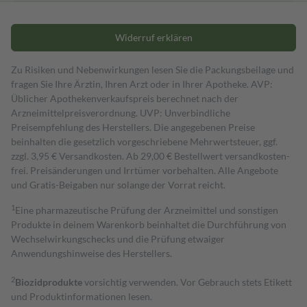
Widerruf erklären
Zu Risiken und Nebenwirkungen lesen Sie die Packungsbeilage und
fragen Sie Ihre Ärztin, Ihren Arzt oder in Ihrer Apotheke. AVP:
Üblicher Apothekenverkaufspreis berechnet nach der
Arzneimittelpreisverordnung. UVP: Unverbindliche
Preisempfehlung des Herstellers. Die angegebenen Preise
beinhalten die gesetzlich vorgeschriebene Mehrwertsteuer, ggf.
zzgl. 3,95 € Versandkosten. Ab 29,00 € Bestell­wert versand­kosten­
frei. Preisänderungen und Irrtümer vorbehalten. Alle Angebote
und Gratis-Beigaben nur solange der Vorrat reicht.
1
Eine pharmazeutische Prüfung der Arzneimittel und sonstigen
Produkte in deinem Warenkorb beinhaltet die Durchführung von
Wechselwirkungschecks und die Prüfung etwaiger
Anwendungshinweise des Herstellers.
2
Biozidprodukte
vorsichtig verwenden. Vor Gebrauch stets Etikett
und Produktinformationen lesen.