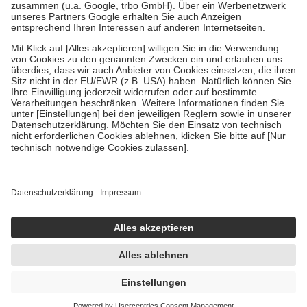
Verordnung.
Um das Engagement der Versicherten für ihre eigene Gesundheit zu
stärken und die besondere Stellung der Familie zu unterstützen,
fallen
keine Zuzahlungen
an bei:
• Kindern und Jugendlichen bis zum vollendeten 18. Lebensjahr
mit Ausnahme der Fahrkosten
• Untersuchungen zur Vorsorge und Früherkennung, die von der
GKV getragen werden
• empfohlenen Schutzimpfungen
• Harn- und Blutteststreifen
Wir nutzen Trusted Shops als unabhängigen Dienstleister für die
Einholung von Bewertungen. Trusted Shops hat Maßnahmen
getroffen, um sicherzustellen, dass es sich um echte Bewertungen
handelt. Mehr Informationen findest du hier:
https://help.etrusted.com/hc/de/articles/4419944605341
Einige Bilder und Inhalte wurden unter Zuhilfenahme künstlicher
Intelligenz erstellt.
0,73 €