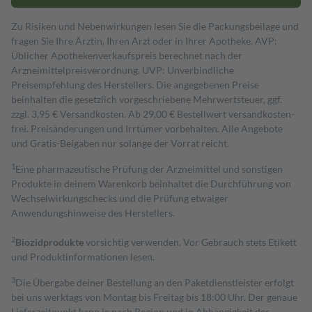
Zu Risiken und Nebenwirkungen lesen Sie die Packungsbeilage und
fragen Sie Ihre Ärztin, Ihren Arzt oder in Ihrer Apotheke. AVP:
Üblicher Apothekenverkaufspreis berechnet nach der
Arzneimittelpreisverordnung. UVP: Unverbindliche
Preisempfehlung des Herstellers. Die angegebenen Preise
beinhalten die gesetzlich vorgeschriebene Mehrwertsteuer, ggf.
zzgl. 3,95 € Versandkosten. Ab 29,00 € Bestell­wert versand­kosten­
frei. Preisänderungen und Irrtümer vorbehalten. Alle Angebote
und Gratis-Beigaben nur solange der Vorrat reicht.
1
Eine pharmazeutische Prüfung der Arzneimittel und sonstigen
Produkte in deinem Warenkorb beinhaltet die Durchführung von
Wechselwirkungschecks und die Prüfung etwaiger
Anwendungshinweise des Herstellers.
2
Biozidprodukte
vorsichtig verwenden. Vor Gebrauch stets Etikett
und Produktinformationen lesen.
3
Die Übergabe deiner Bestellung an den Paketdienstleister erfolgt
bei uns werktags von Montag bis Freitag bis 18:00 Uhr. Der genaue
Lieferzeitpunkt kann je nach Region und in Abhängigkeit der