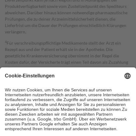
Produktverfügbarkeit sowie vom Zustellzeitpunkt des Spediteurs
abweichen. Darüber hinaus können notwendige pharmazeutische
Prüfungen, die zu deiner Arzneimittelsicherheit dienen, die
Lieferfrist um die Dauer der Prüfungen einschließlich Klärungen
verlängern.
4
Für verschreibungspflichtige Medikamente stellt der Arzt ein
Rezept aus und der Patient erhält sie in der Apotheke. Die
gesetzliche Krankenversicherung übernimmt in der Regel die
Kosten dafür, der Versicherte trägt einen Teil davon als Zuzahlung
mit.
Grundsätzlich leisten Mitglieder Zuzahlungen in Höhe von zehn
Prozent des Abgabepreises,
mindestens
jedoch
fünf Euro
und
höchstens zehn Euro.
Es sind jedoch nie mehr als die tatsächlichen
Kosten der Leistung zu entrichten.
Diese Regeln gelten grundsätzlich auch für Online-Apotheken.
Bei Heilmitteln und häuslicher Krankenpflege beträgt die
Zuzahlung zehn Prozent der Kosten sowie zehn Euro je
Verordnung.
Um das Engagement der Versicherten für ihre eigene Gesundheit zu
stärken und die besondere Stellung der Familie zu unterstützen,