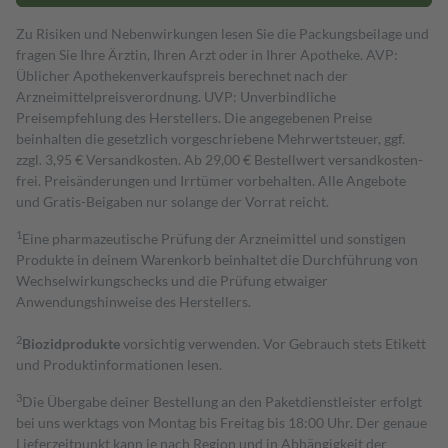
Zu Risiken und Nebenwirkungen lesen Sie die Packungsbeilage und
fragen Sie Ihre Ärztin, Ihren Arzt oder in Ihrer Apotheke. AVP:
Üblicher Apothekenverkaufspreis berechnet nach der
Arzneimittelpreisverordnung. UVP: Unverbindliche
Preisempfehlung des Herstellers. Die angegebenen Preise
beinhalten die gesetzlich vorgeschriebene Mehrwertsteuer, ggf.
zzgl. 3,95 € Versandkosten. Ab 29,00 € Bestell­wert versand­kosten­
frei. Preisänderungen und Irrtümer vorbehalten. Alle Angebote
und Gratis-Beigaben nur solange der Vorrat reicht.
1
Eine pharmazeutische Prüfung der Arzneimittel und sonstigen
Produkte in deinem Warenkorb beinhaltet die Durchführung von
Wechselwirkungschecks und die Prüfung etwaiger
Anwendungshinweise des Herstellers.
2
Biozidprodukte
vorsichtig verwenden. Vor Gebrauch stets Etikett
und Produktinformationen lesen.
3
Die Übergabe deiner Bestellung an den Paketdienstleister erfolgt
bei uns werktags von Montag bis Freitag bis 18:00 Uhr. Der genaue
Lieferzeitpunkt kann je nach Region und in Abhängigkeit der