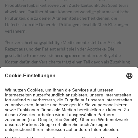
Produktverfügbarkeit sowie vom Zustellzeitpunkt des Spediteurs
abweichen. Darüber hinaus können notwendige pharmazeutische
Prüfungen, die zu deiner Arzneimittelsicherheit dienen, die
Lieferfrist um die Dauer der Prüfungen einschließlich Klärungen
verlängern.
4
Für verschreibungspflichtige Medikamente stellt der Arzt ein
Rezept aus und der Patient erhält sie in der Apotheke. Die
gesetzliche Krankenversicherung übernimmt in der Regel die
Kosten dafür, der Versicherte trägt einen Teil davon als Zuzahlung
mit.
Grundsätzlich leisten Mitglieder Zuzahlungen in Höhe von zehn
Prozent des Abgabepreises,
mindestens
jedoch
fünf Euro
und
höchstens zehn Euro.
Es sind jedoch nie mehr als die tatsächlichen
Kosten der Leistung zu entrichten.
Diese Regeln gelten grundsätzlich auch für Online-Apotheken.
Bei Heilmitteln und häuslicher Krankenpflege beträgt die
Zuzahlung zehn Prozent der Kosten sowie zehn Euro je
Verordnung.
Um das Engagement der Versicherten für ihre eigene Gesundheit zu
stärken und die besondere Stellung der Familie zu unterstützen,