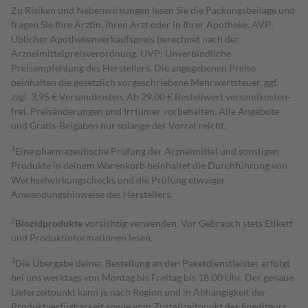
Zu Risiken und Nebenwirkungen lesen Sie die Packungsbeilage und
fragen Sie Ihre Ärztin, Ihren Arzt oder in Ihrer Apotheke. AVP:
Üblicher Apothekenverkaufspreis berechnet nach der
Arzneimittelpreisverordnung. UVP: Unverbindliche
Preisempfehlung des Herstellers. Die angegebenen Preise
beinhalten die gesetzlich vorgeschriebene Mehrwertsteuer, ggf.
zzgl. 3,95 € Versandkosten. Ab 29,00 € Bestell­wert versand­kosten­
frei. Preisänderungen und Irrtümer vorbehalten. Alle Angebote
und Gratis-Beigaben nur solange der Vorrat reicht.
1
Eine pharmazeutische Prüfung der Arzneimittel und sonstigen
Produkte in deinem Warenkorb beinhaltet die Durchführung von
Wechselwirkungschecks und die Prüfung etwaiger
Anwendungshinweise des Herstellers.
2
Biozidprodukte
vorsichtig verwenden. Vor Gebrauch stets Etikett
und Produktinformationen lesen.
3
Die Übergabe deiner Bestellung an den Paketdienstleister erfolgt
bei uns werktags von Montag bis Freitag bis 18:00 Uhr. Der genaue
Lieferzeitpunkt kann je nach Region und in Abhängigkeit der
Produktverfügbarkeit sowie vom Zustellzeitpunkt des Spediteurs