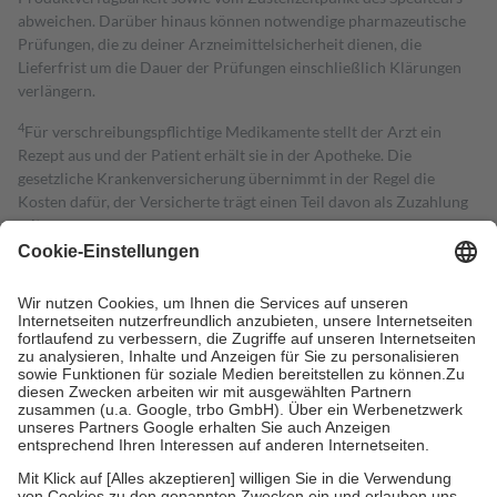
abweichen. Darüber hinaus können notwendige pharmazeutische
Prüfungen, die zu deiner Arzneimittelsicherheit dienen, die
Lieferfrist um die Dauer der Prüfungen einschließlich Klärungen
verlängern.
4
Für verschreibungspflichtige Medikamente stellt der Arzt ein
Rezept aus und der Patient erhält sie in der Apotheke. Die
gesetzliche Krankenversicherung übernimmt in der Regel die
Kosten dafür, der Versicherte trägt einen Teil davon als Zuzahlung
mit.
Grundsätzlich leisten Mitglieder Zuzahlungen in Höhe von zehn
Prozent des Abgabepreises,
mindestens
jedoch
fünf Euro
und
höchstens zehn Euro.
Es sind jedoch nie mehr als die tatsächlichen
Kosten der Leistung zu entrichten.
Diese Regeln gelten grundsätzlich auch für Online-Apotheken.
Bei Heilmitteln und häuslicher Krankenpflege beträgt die
Zuzahlung zehn Prozent der Kosten sowie zehn Euro je
Verordnung.
Um das Engagement der Versicherten für ihre eigene Gesundheit zu
stärken und die besondere Stellung der Familie zu unterstützen,
fallen
keine Zuzahlungen
an bei: