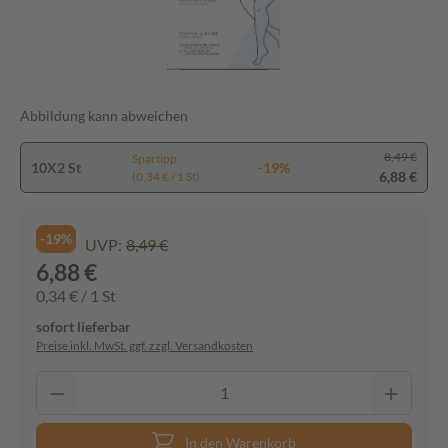
Abbildung kann abweichen
8,49 €
Spartipp
10X2 St
-19%
6,88 €
(0,34 € / 1 St)
-19%
UVP:
8,49 €
6,88 €
0,34 € / 1 St
sofort lieferbar
Preise inkl. MwSt. ggf. zzgl. Versandkosten
In den Warenkorb