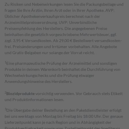
Zu Risiken und Nebenwirkungen lesen Sie die Packungsbeilage und
fragen Sie Ihre Ärztin, Ihren Arzt oder in Ihrer Apotheke. AVP:
Üblicher Apothekenverkaufspreis berechnet nach der
Arzneimittelpreisverordnung. UVP: Unverbindliche
Preisempfehlung des Herstellers. Die angegebenen Preise
beinhalten die gesetzlich vorgeschriebene Mehrwertsteuer, ggf.
zzgl. 3,95 € Versandkosten. Ab 29,00 € Bestell­wert versand­kosten­
frei. Preisänderungen und Irrtümer vorbehalten. Alle Angebote
und Gratis-Beigaben nur solange der Vorrat reicht.
1
Eine pharmazeutische Prüfung der Arzneimittel und sonstigen
Produkte in deinem Warenkorb beinhaltet die Durchführung von
Wechselwirkungschecks und die Prüfung etwaiger
Anwendungshinweise des Herstellers.
2
Biozidprodukte
vorsichtig verwenden. Vor Gebrauch stets Etikett
und Produktinformationen lesen.
3
Die Übergabe deiner Bestellung an den Paketdienstleister erfolgt
bei uns werktags von Montag bis Freitag bis 18:00 Uhr. Der genaue
Lieferzeitpunkt kann je nach Region und in Abhängigkeit der
Produktverfügbarkeit sowie vom Zustellzeitpunkt des Spediteurs