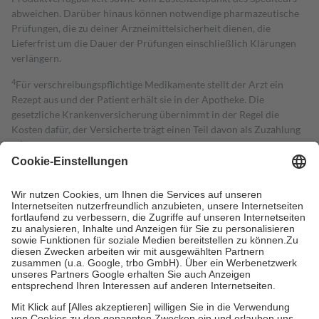
abweichen. Darüber hinaus können notwendige pharmazeutische
Prüfungen, die zu deiner Arzneimittelsicherheit dienen, die
Lieferfrist um die Dauer der Prüfungen einschließlich Klärungen
verlängern.
4
Für verschreibungspflichtige Medikamente stellt der Arzt ein
Rezept aus und der Patient erhält sie in der Apotheke. Die
gesetzliche Krankenversicherung übernimmt in der Regel die
Kosten dafür, der Versicherte trägt einen Teil davon als Zuzahlung
mit.
Grundsätzlich leisten Mitglieder Zuzahlungen in Höhe von zehn
Prozent des Abgabepreises,
mindestens
jedoch
fünf Euro
und
höchstens zehn Euro.
Es sind jedoch nie mehr als die tatsächlichen
Kosten der Leistung zu entrichten.
Diese Regeln gelten grundsätzlich auch für Online-Apotheken.
Bei Heilmitteln und häuslicher Krankenpflege beträgt die
Zuzahlung zehn Prozent der Kosten sowie zehn Euro je
Verordnung.
Um das Engagement der Versicherten für ihre eigene Gesundheit zu
stärken und die besondere Stellung der Familie zu unterstützen,
fallen
keine Zuzahlungen
an bei: