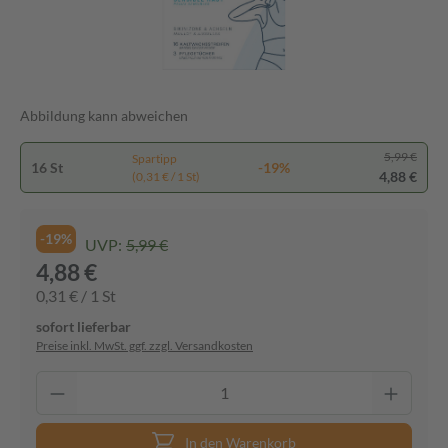
Abbildung kann abweichen
5,99 €
Spartipp
16 St
-19%
4,88 €
(0,31 € / 1 St)
-19%
UVP:
5,99 €
4,88 €
0,31 € / 1 St
sofort lieferbar
Preise inkl. MwSt. ggf. zzgl. Versandkosten
In den Warenkorb