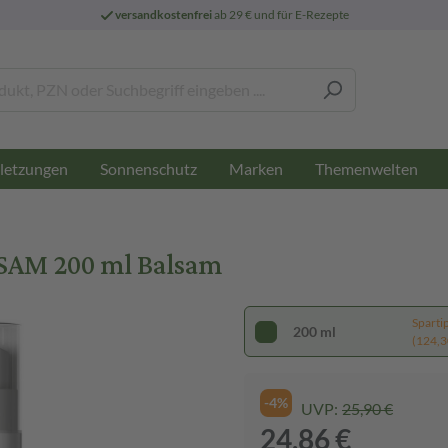
versandkostenfrei
ab 29 € und für E-Rezepte
letzungen
Sonnenschutz
Marken
Themenwelten
AM 200 ml Balsam
Sparti
200 ml
(124,30
-4%
UVP:
25,90 €
24,86 €