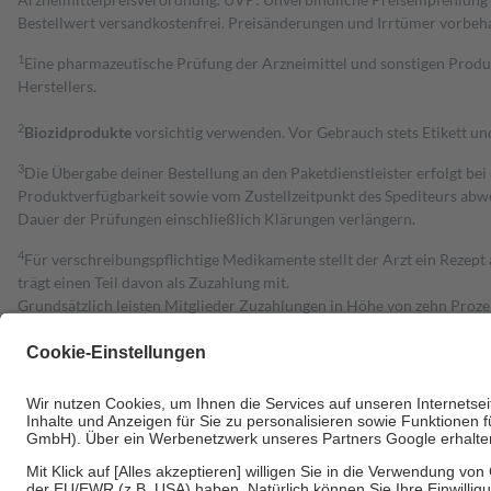
Bestell­wert versand­kosten­frei. Preisänderungen und Irrtümer vorbeh
1
Eine pharmazeutische Prüfung der Arzneimittel und sonstigen Pro
Herstellers.
2
Biozidprodukte
vorsichtig verwenden. Vor Gebrauch stets Etikett u
3
Die Übergabe deiner Bestellung an den Paketdienstleister erfolgt bei
Produktverfügbarkeit sowie vom Zustellzeitpunkt des Spediteurs abwe
Dauer der Prüfungen einschließlich Klärungen verlängern.
4
Für verschreibungspflichtige Medikamente stellt der Arzt ein Rezept 
trägt einen Teil davon als Zuzahlung mit.
Grundsätzlich leisten Mitglieder Zuzahlungen in Höhe von zehn Proz
zu entrichten.
Diese Regeln gelten grundsätzlich auch für Online-Apotheken.
Bei Heilmitteln und häuslicher Krankenpflege beträgt die Zuzahlung 
Um das Engagement der Versicherten für ihre eigene Gesundheit zu stä
• Kindern und Jugendlichen bis zum vollendeten 18. Lebensjahr mit
• Untersuchungen zur Vorsorge und Früherkennung, die von der GKV
• empfohlenen Schutzimpfungen
• Harn- und Blutteststreifen