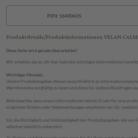
PZN: 16400635
Produktdetails/Produktinformationen VELAN CA
Diese Seite wird gerade überarbeitet!
Wir arbeiten daran, dir hier bald alle wichtigen Informationen bereitz
Wichtiger Hinweis:
Unsere Produktangaben dienen ausschließlich zu Informationszwecken
Warnhinweise sorgfältig zu lesen und diese für spätere Rückfragen au
Bitte beachte, dass unsere Informationen keinen Ersatz für eine prof
möglichen Risiken oder Nebenwirkungen empfehlen wir dir, medizini
Für die Richtigkeit und Vollständigkeit der Produktangaben, die vo
selbstverständlich unberührt.
Zu Risiken und Nebenwirkungen lesen Sie die Packungsbeilage und frag