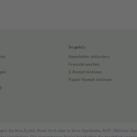
e
So geht's
nto
Newsletter anfordern
Freunde werben
gen
E-Rezept einlösen
Papier Rezept einlösen
g
gen Sie Ihre Ärztin, Ihren Arzt oder in Ihrer Apotheke. AVP: Üblicher A
s Herstellers. Die angegebenen Preise beinhalten die gesetzlich vorgesc