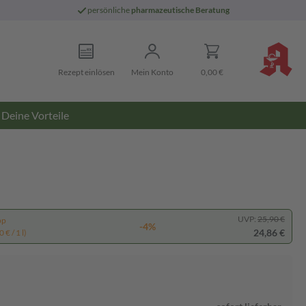
persönliche
pharmazeutische Beratung
Rezept einlösen
Mein Konto
0,00 €
Deine Vorteile
UVP:
25,90 €
pp
-4%
24,86 €
 € / 1 l)