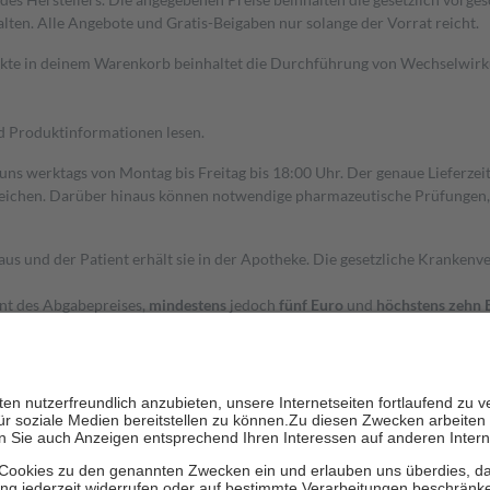
alten. Alle Angebote und Gratis-Beigaben nur solange der Vorrat reicht.
dukte in deinem Warenkorb beinhaltet die Durchführung von Wechselwir
nd Produktinformationen lesen.
 uns werktags von Montag bis Freitag bis 18:00 Uhr. Der genaue Lieferze
ichen. Darüber hinaus können notwendige pharmazeutische Prüfungen, die
aus und der Patient erhält sie in der Apotheke. Die gesetzliche Krankenv
ent des Abgabepreises,
mindestens
jedoch
fünf Euro
und
höchstens zehn 
zehn Prozent der Kosten sowie zehn Euro je Verordnung.
rken und die besondere Stellung der Familie zu unterstützen, fallen
kein
 Ausnahme der Fahrkosten
 getragen werden