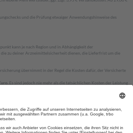
kungschecks und die Prüfung etwaiger Anwendungshinweise des
itpunkt kann je nach Region und in Abhängigkeit der
 zu deiner Arzneimittelsicherheit dienen, die Lieferfrist um die
ersicherung übernimmt in der Regel die Kosten dafür, der Versicherte
Euro.
Es sind jedoch nie mehr als die tatsächlichen Kosten der Leistung
e Zuzahlungen
an bei: