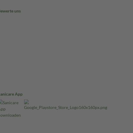
Bewerte uns
Sanicare App