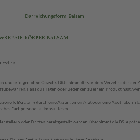
Darreichungsform: Balsam
LM&REPAIR KÖRPER BALSAM
ustellen.
 und erfolgen ohne Gewähr. Bitte nimm dir vor dem Verzehr oder der An
fzubewahren. Falls du Fragen oder Bedenken zu einem Produkt hast, wende
essionelle Beratung durch eine Ärztin, einen Arzt oder eine Apothekerin
sches Fachpersonal zu konsultieren.
n Herstellern oder Dritten bereitgestellt werden, übernimmt die BS-Apot
en Sie Ihre Ärztin, Ihren Arzt oder in Ihrer Apotheke.