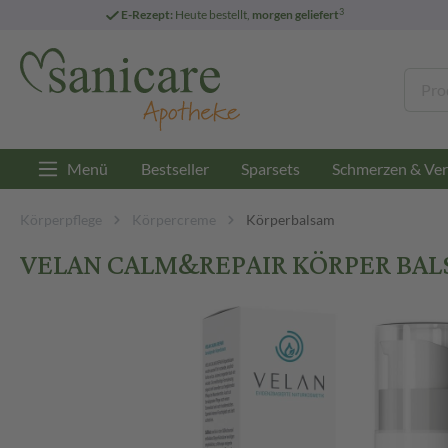
3
E-Rezept:
Heute bestellt,
morgen geliefert
Menü
Bestseller
Sparsets
Schmerzen & Ver
Körperpflege
Körpercreme
Körperbalsam
VELAN CALM&REPAIR KÖRPER BALS