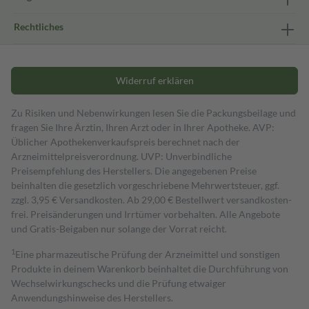
Rechtliches
Widerruf erklären
Zu Risiken und Nebenwirkungen lesen Sie die Packungsbeilage und
fragen Sie Ihre Ärztin, Ihren Arzt oder in Ihrer Apotheke. AVP:
Üblicher Apothekenverkaufspreis berechnet nach der
Arzneimittelpreisverordnung. UVP: Unverbindliche
Preisempfehlung des Herstellers. Die angegebenen Preise
beinhalten die gesetzlich vorgeschriebene Mehrwertsteuer, ggf.
zzgl. 3,95 € Versandkosten. Ab 29,00 € Bestell­wert versand­kosten­
frei. Preisänderungen und Irrtümer vorbehalten. Alle Angebote
und Gratis-Beigaben nur solange der Vorrat reicht.
1
Eine pharmazeutische Prüfung der Arzneimittel und sonstigen
Produkte in deinem Warenkorb beinhaltet die Durchführung von
Wechselwirkungschecks und die Prüfung etwaiger
Anwendungshinweise des Herstellers.