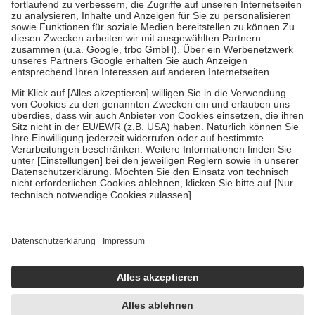
Diese Regeln gelten grundsätzlich auch für Online-Apotheken.
Bei Heilmitteln und häuslicher Krankenpflege beträgt die
Zuzahlung zehn Prozent der Kosten sowie zehn Euro je
Verordnung.
Um das Engagement der Versicherten für ihre eigene Gesundheit zu
stärken und die besondere Stellung der Familie zu unterstützen,
fallen
keine Zuzahlungen
an bei:
• Kindern und Jugendlichen bis zum vollendeten 18. Lebensjahr
mit Ausnahme der Fahrkosten
• Untersuchungen zur Vorsorge und Früherkennung, die von der
GKV getragen werden
• empfohlenen Schutzimpfungen
• Harn- und Blutteststreifen
Wir nutzen Trusted Shops als unabhängigen Dienstleister für die
Einholung von Bewertungen. Trusted Shops hat Maßnahmen
getroffen, um sicherzustellen, dass es sich um echte Bewertungen
handelt. Mehr Informationen findest du hier:
https://help.etrusted.com/hc/de/articles/4419944605341
Einige Bilder und Inhalte wurden unter Zuhilfenahme künstlicher
Intelligenz erstellt.