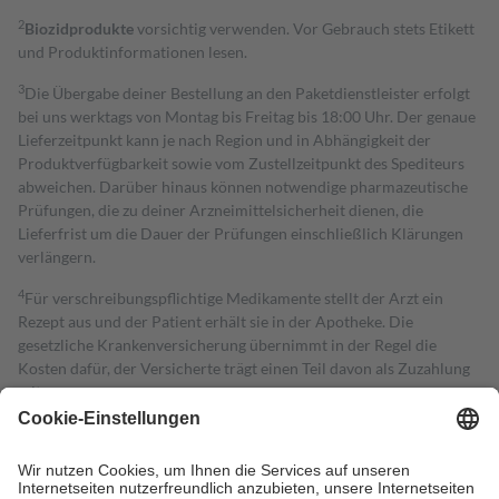
2
Biozidprodukte
vorsichtig verwenden. Vor Gebrauch stets Etikett
und Produktinformationen lesen.
3
Die Übergabe deiner Bestellung an den Paketdienstleister erfolgt
bei uns werktags von Montag bis Freitag bis 18:00 Uhr. Der genaue
Lieferzeitpunkt kann je nach Region und in Abhängigkeit der
Produktverfügbarkeit sowie vom Zustellzeitpunkt des Spediteurs
abweichen. Darüber hinaus können notwendige pharmazeutische
Prüfungen, die zu deiner Arzneimittelsicherheit dienen, die
Lieferfrist um die Dauer der Prüfungen einschließlich Klärungen
verlängern.
4
Für verschreibungspflichtige Medikamente stellt der Arzt ein
Rezept aus und der Patient erhält sie in der Apotheke. Die
gesetzliche Krankenversicherung übernimmt in der Regel die
Kosten dafür, der Versicherte trägt einen Teil davon als Zuzahlung
mit.
Grundsätzlich leisten Mitglieder Zuzahlungen in Höhe von zehn
Prozent des Abgabepreises,
mindestens
jedoch
fünf Euro
und
höchstens zehn Euro.
Es sind jedoch nie mehr als die tatsächlichen
Kosten der Leistung zu entrichten.