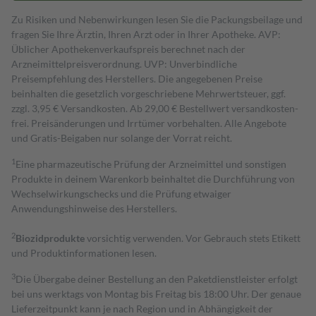
Zu Risiken und Nebenwirkungen lesen Sie die Packungsbeilage und
fragen Sie Ihre Ärztin, Ihren Arzt oder in Ihrer Apotheke. AVP:
Üblicher Apothekenverkaufspreis berechnet nach der
Arzneimittelpreisverordnung. UVP: Unverbindliche
Preisempfehlung des Herstellers. Die angegebenen Preise
beinhalten die gesetzlich vorgeschriebene Mehrwertsteuer, ggf.
zzgl. 3,95 € Versandkosten. Ab 29,00 € Bestell­wert versand­kosten­
frei. Preisänderungen und Irrtümer vorbehalten. Alle Angebote
und Gratis-Beigaben nur solange der Vorrat reicht.
1
Eine pharmazeutische Prüfung der Arzneimittel und sonstigen
Produkte in deinem Warenkorb beinhaltet die Durchführung von
Wechselwirkungschecks und die Prüfung etwaiger
Anwendungshinweise des Herstellers.
2
Biozidprodukte
vorsichtig verwenden. Vor Gebrauch stets Etikett
und Produktinformationen lesen.
3
Die Übergabe deiner Bestellung an den Paketdienstleister erfolgt
bei uns werktags von Montag bis Freitag bis 18:00 Uhr. Der genaue
Lieferzeitpunkt kann je nach Region und in Abhängigkeit der