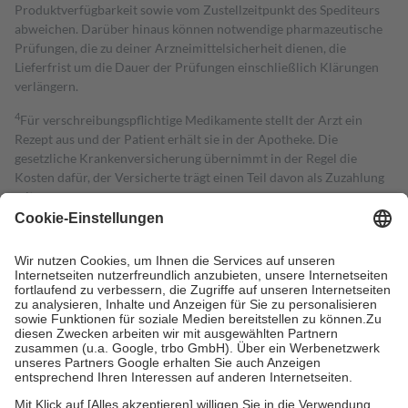
Produktverfügbarkeit sowie vom Zustellzeitpunkt des Spediteurs
abweichen. Darüber hinaus können notwendige pharmazeutische
Prüfungen, die zu deiner Arzneimittelsicherheit dienen, die
Lieferfrist um die Dauer der Prüfungen einschließlich Klärungen
verlängern.
4
Für verschreibungspflichtige Medikamente stellt der Arzt ein
Rezept aus und der Patient erhält sie in der Apotheke. Die
gesetzliche Krankenversicherung übernimmt in der Regel die
Kosten dafür, der Versicherte trägt einen Teil davon als Zuzahlung
mit.
Grundsätzlich leisten Mitglieder Zuzahlungen in Höhe von zehn
Prozent des Abgabepreises,
mindestens
jedoch
fünf Euro
und
höchstens zehn Euro.
Es sind jedoch nie mehr als die tatsächlichen
Kosten der Leistung zu entrichten.
Diese Regeln gelten grundsätzlich auch für Online-Apotheken.
Bei Heilmitteln und häuslicher Krankenpflege beträgt die
Zuzahlung zehn Prozent der Kosten sowie zehn Euro je
Verordnung.
Um das Engagement der Versicherten für ihre eigene Gesundheit zu
stärken und die besondere Stellung der Familie zu unterstützen,
fallen
keine Zuzahlungen
an bei: