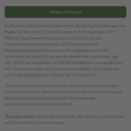
Widerruf erklären
Zu Risiken und Nebenwirkungen lesen Sie die Packungsbeilage und
fragen Sie Ihre Ärztin, Ihren Arzt oder in Ihrer Apotheke. AVP:
Üblicher Apothekenverkaufspreis berechnet nach der
Arzneimittelpreisverordnung. UVP: Unverbindliche
Preisempfehlung des Herstellers. Die angegebenen Preise
beinhalten die gesetzlich vorgeschriebene Mehrwertsteuer, ggf.
zzgl. 3,95 € Versandkosten. Ab 29,00 € Bestell­wert versand­kosten­
frei. Preisänderungen und Irrtümer vorbehalten. Alle Angebote
und Gratis-Beigaben nur solange der Vorrat reicht.
1
Eine pharmazeutische Prüfung der Arzneimittel und sonstigen
Produkte in deinem Warenkorb beinhaltet die Durchführung von
Wechselwirkungschecks und die Prüfung etwaiger
Anwendungshinweise des Herstellers.
2
Biozidprodukte
vorsichtig verwenden. Vor Gebrauch stets Etikett
und Produktinformationen lesen.