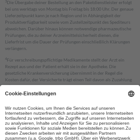
3
Die Übergabe deiner Bestellung an den Paketdienstleister erfolgt
bei uns werktags von Montag bis Freitag bis 18:00 Uhr. Der genaue
Lieferzeitpunkt kann je nach Region und in Abhängigkeit der
Produktverfügbarkeit sowie vom Zustellzeitpunkt des Spediteurs
abweichen. Darüber hinaus können notwendige pharmazeutische
Prüfungen, die zu deiner Arzneimittelsicherheit dienen, die
Lieferfrist um die Dauer der Prüfungen einschließlich Klärungen
verlängern.
4
Für verschreibungspflichtige Medikamente stellt der Arzt ein
Rezept aus und der Patient erhält sie in der Apotheke. Die
gesetzliche Krankenversicherung übernimmt in der Regel die
Kosten dafür, der Versicherte trägt einen Teil davon als Zuzahlung
mit.
Grundsätzlich leisten Mitglieder Zuzahlungen in Höhe von zehn
Prozent des Abgabepreises,
mindestens
jedoch
fünf Euro
und
höchstens zehn Euro.
Es sind jedoch nie mehr als die tatsächlichen
Kosten der Leistung zu entrichten.
Diese Regeln gelten grundsätzlich auch für Online-Apotheken.
Bei Heilmitteln und häuslicher Krankenpflege beträgt die
Zuzahlung zehn Prozent der Kosten sowie zehn Euro je
Verordnung.