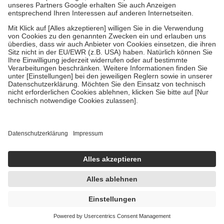
Um das Engagement der Versicherten für ihre eigene Gesundheit zu
stärken und die besondere Stellung der Familie zu unterstützen,
fallen
keine Zuzahlungen
an bei:
• Kindern und Jugendlichen bis zum vollendeten 18. Lebensjahr
mit Ausnahme der Fahrkosten
• Untersuchungen zur Vorsorge und Früherkennung, die von der
GKV getragen werden
• empfohlenen Schutzimpfungen
• Harn- und Blutteststreifen
Wir nutzen Trusted Shops als unabhängigen Dienstleister für die
Einholung von Bewertungen. Trusted Shops hat Maßnahmen
getroffen, um sicherzustellen, dass es sich um echte Bewertungen
handelt. Mehr Informationen findest du hier:
https://help.etrusted.com/hc/de/articles/4419944605341
Einige Bilder und Inhalte wurden unter Zuhilfenahme künstlicher
Intelligenz erstellt.
UVP:
73,40 €
66,10 €