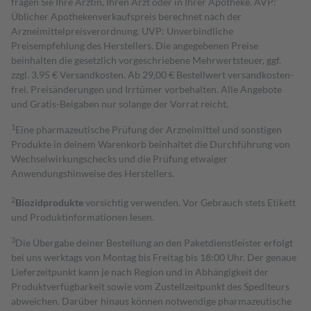
fragen Sie Ihre Ärztin, Ihren Arzt oder in Ihrer Apotheke. AVP:
Üblicher Apothekenverkaufspreis berechnet nach der
Arzneimittelpreisverordnung. UVP: Unverbindliche
Preisempfehlung des Herstellers. Die angegebenen Preise
beinhalten die gesetzlich vorgeschriebene Mehrwertsteuer, ggf.
zzgl. 3,95 € Versandkosten. Ab 29,00 € Bestell­wert versand­kosten­
frei. Preisänderungen und Irrtümer vorbehalten. Alle Angebote
und Gratis-Beigaben nur solange der Vorrat reicht.
1
Eine pharmazeutische Prüfung der Arzneimittel und sonstigen
Produkte in deinem Warenkorb beinhaltet die Durchführung von
Wechselwirkungschecks und die Prüfung etwaiger
Anwendungshinweise des Herstellers.
2
Biozidprodukte
vorsichtig verwenden. Vor Gebrauch stets Etikett
und Produktinformationen lesen.
3
Die Übergabe deiner Bestellung an den Paketdienstleister erfolgt
bei uns werktags von Montag bis Freitag bis 18:00 Uhr. Der genaue
Lieferzeitpunkt kann je nach Region und in Abhängigkeit der
Produktverfügbarkeit sowie vom Zustellzeitpunkt des Spediteurs
abweichen. Darüber hinaus können notwendige pharmazeutische