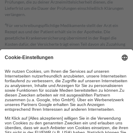
Prüfungen, die zu deiner Arzneimittelsicherheit dienen, die
Lieferfrist um die Dauer der Prüfungen einschließlich Klärungen
verlängern.
4
Für verschreibungspflichtige Medikamente stellt der Arzt ein
Rezept aus und der Patient erhält sie in der Apotheke. Die
gesetzliche Krankenversicherung übernimmt in der Regel die
Kosten dafür, der Versicherte trägt einen Teil davon als Zuzahlung
mit.
Grundsätzlich leisten Mitglieder Zuzahlungen in Höhe von zehn
Prozent des Abgabepreises,
mindestens
jedoch
fünf Euro
und
höchstens zehn Euro.
Es sind jedoch nie mehr als die tatsächlichen
Kosten der Leistung zu entrichten.
Diese Regeln gelten grundsätzlich auch für Online-Apotheken.
Bei Heilmitteln und häuslicher Krankenpflege beträgt die
Zuzahlung zehn Prozent der Kosten sowie zehn Euro je
Verordnung.
Um das Engagement der Versicherten für ihre eigene Gesundheit zu
stärken und die besondere Stellung der Familie zu unterstützen,
fallen
keine Zuzahlungen
an bei:
• Kindern und Jugendlichen bis zum vollendeten 18. Lebensjahr
mit Ausnahme der Fahrkosten