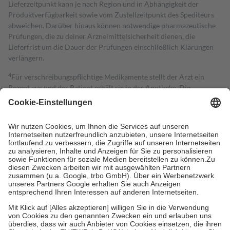
Lieferzeitpunkt kann je nach Region und in Abhängigkeit der
Produktverfügbarkeit sowie vom Zustellzeitpunkt des Spediteurs
abweichen. Darüber hinaus können notwendige pharmazeutische
Prüfungen, die zu deiner Arzneimittelsicherheit dienen, die
Lieferfrist um die Dauer der Prüfungen einschließlich Klärungen
verlängern.
4
Für verschreibungspflichtige Medikamente stellt der Arzt ein
Rezept aus und der Patient erhält sie in der Apotheke. Die
gesetzliche Krankenversicherung übernimmt in der Regel die
Kosten dafür, der Versicherte trägt einen Teil davon als Zuzahlung
mit.
Grundsätzlich leisten Mitglieder Zuzahlungen in Höhe von zehn
Prozent des Abgabepreises,
mindestens
jedoch
fünf Euro
und
höchstens zehn Euro.
Es sind jedoch nie mehr als die tatsächlichen
Kosten der Leistung zu entrichten.
Diese Regeln gelten grundsätzlich auch für Online-Apotheken.
Bei Heilmitteln und häuslicher Krankenpflege beträgt die
Zuzahlung zehn Prozent der Kosten sowie zehn Euro je
Verordnung.
Um das Engagement der Versicherten für ihre eigene Gesundheit zu
stärken und die besondere Stellung der Familie zu unterstützen,