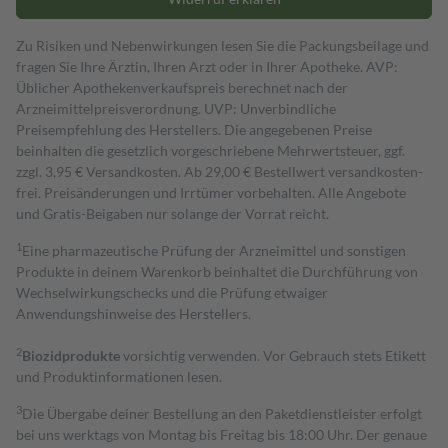
Zu Risiken und Nebenwirkungen lesen Sie die Packungsbeilage und
fragen Sie Ihre Ärztin, Ihren Arzt oder in Ihrer Apotheke. AVP:
Üblicher Apothekenverkaufspreis berechnet nach der
Arzneimittelpreisverordnung. UVP: Unverbindliche
Preisempfehlung des Herstellers. Die angegebenen Preise
beinhalten die gesetzlich vorgeschriebene Mehrwertsteuer, ggf.
zzgl. 3,95 € Versandkosten. Ab 29,00 € Bestell­wert versand­kosten­
frei. Preisänderungen und Irrtümer vorbehalten. Alle Angebote
und Gratis-Beigaben nur solange der Vorrat reicht.
1
Eine pharmazeutische Prüfung der Arzneimittel und sonstigen
Produkte in deinem Warenkorb beinhaltet die Durchführung von
Wechselwirkungschecks und die Prüfung etwaiger
Anwendungshinweise des Herstellers.
2
Biozidprodukte
vorsichtig verwenden. Vor Gebrauch stets Etikett
und Produktinformationen lesen.
3
Die Übergabe deiner Bestellung an den Paketdienstleister erfolgt
bei uns werktags von Montag bis Freitag bis 18:00 Uhr. Der genaue