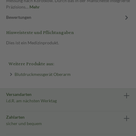
Messung nach Korotkow. Durch das in der Manschette integrierte
Präzisions…
Mehr
Bewertungen
Hinweistexte und Pflichtangaben
Dies ist ein Medizinprodukt.
Weitere Produkte aus:
Blutdruckmessgerät Oberarm
Versandarten
i.d.R. am nächsten Werktag
Zahlarten
sicher und bequem