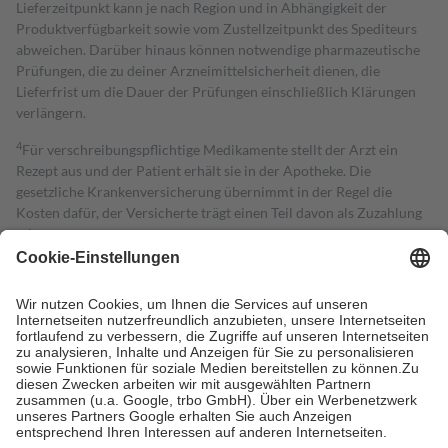
Lieferzeitpunkt kann je nach Region und in Abhängigkeit der
Produktverfügbarkeit sowie vom Zustellzeitpunkt des Spediteurs
abweichen. Darüber hinaus können notwendige pharmazeutische
Prüfungen, die zu deiner Arzneimittelsicherheit dienen, die
Lieferfrist um die Dauer der Prüfungen einschließlich Klärungen
verlängern.
4
Für verschreibungspflichtige Medikamente stellt der Arzt ein
Rezept aus und der Patient erhält sie in der Apotheke. Die
gesetzliche Krankenversicherung übernimmt in der Regel die
Kosten dafür, der Versicherte trägt einen Teil davon als Zuzahlung
mit.
Grundsätzlich leisten Mitglieder Zuzahlungen in Höhe von zehn
Prozent des Abgabepreises,
mindestens
jedoch
fünf Euro
und
höchstens zehn Euro.
Es sind jedoch nie mehr als die tatsächlichen
Kosten der Leistung zu entrichten.
Diese Regeln gelten grundsätzlich auch für Online-Apotheken.
Bei Heilmitteln und häuslicher Krankenpflege beträgt die
Zuzahlung zehn Prozent der Kosten sowie zehn Euro je
Verordnung.
Um das Engagement der Versicherten für ihre eigene Gesundheit zu
stärken und die besondere Stellung der Familie zu unterstützen,