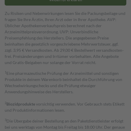
Zu Risiken und Nebenwirkungen lesen Sie die Packungsbeilage und
fragen Sie Ihre Ärztin, Ihren Arzt oder in Ihrer Apotheke. AVP:
Üblicher Apothekenverkaufspreis berechnet nach der
Arzneimittelpreisverordnung. UVP: Unverbindliche
Preisempfehlung des Herstellers. Die angegebenen Preise
beinhalten die gesetzlich vorgeschriebene Mehrwertsteuer, ggf.
zzgl. 3,95 € Versandkosten. Ab 29,00 € Bestell­wert versand­kosten­
frei. Preisänderungen und Irrtümer vorbehalten. Alle Angebote
und Gratis-Beigaben nur solange der Vorrat reicht.
1
Eine pharmazeutische Prüfung der Arzneimittel und sonstigen
Produkte in deinem Warenkorb beinhaltet die Durchführung von
Wechselwirkungschecks und die Prüfung etwaiger
Anwendungshinweise des Herstellers.
2
Biozidprodukte
vorsichtig verwenden. Vor Gebrauch stets Etikett
und Produktinformationen lesen.
3
Die Übergabe deiner Bestellung an den Paketdienstleister erfolgt
bei uns werktags von Montag bis Freitag bis 18:00 Uhr. Der genaue