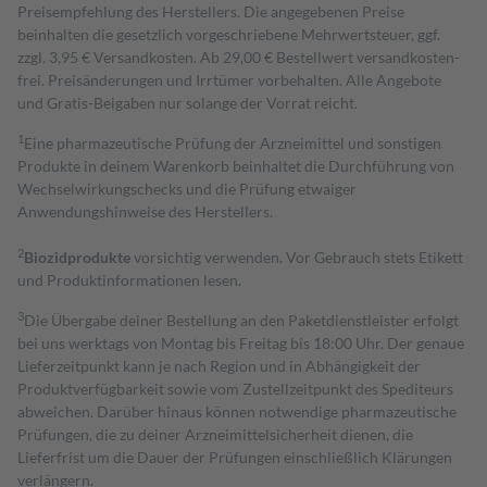
Preisempfehlung des Herstellers. Die angegebenen Preise
beinhalten die gesetzlich vorgeschriebene Mehrwertsteuer, ggf.
zzgl. 3,95 € Versandkosten. Ab 29,00 € Bestell­wert versand­kosten­
frei. Preisänderungen und Irrtümer vorbehalten. Alle Angebote
und Gratis-Beigaben nur solange der Vorrat reicht.
1
Eine pharmazeutische Prüfung der Arzneimittel und sonstigen
Produkte in deinem Warenkorb beinhaltet die Durchführung von
Wechselwirkungschecks und die Prüfung etwaiger
Anwendungshinweise des Herstellers.
2
Biozidprodukte
vorsichtig verwenden. Vor Gebrauch stets Etikett
und Produktinformationen lesen.
3
Die Übergabe deiner Bestellung an den Paketdienstleister erfolgt
bei uns werktags von Montag bis Freitag bis 18:00 Uhr. Der genaue
Lieferzeitpunkt kann je nach Region und in Abhängigkeit der
Produktverfügbarkeit sowie vom Zustellzeitpunkt des Spediteurs
abweichen. Darüber hinaus können notwendige pharmazeutische
Prüfungen, die zu deiner Arzneimittelsicherheit dienen, die
Lieferfrist um die Dauer der Prüfungen einschließlich Klärungen
verlängern.