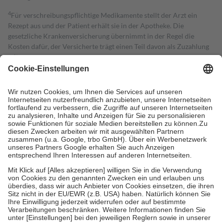
4
Für verschreibungspflichtige Medikamente stellt der Arzt ein
Rezept aus und der Patient erhält sie in der Apotheke. Die
gesetzliche Krankenversicherung übernimmt in der Regel die
Kosten dafür, der Versicherte trägt einen Teil davon als Zuzahlung
mit.
Grundsätzlich leisten Mitglieder Zuzahlungen in Höhe von zehn
Prozent des Abgabepreises,
mindestens
jedoch
fünf Euro
und
höchstens zehn Euro.
Es sind jedoch nie mehr als die tatsächlichen
Kosten der Leistung zu entrichten.
Diese Regeln gelten grundsätzlich auch für Online-Apotheken.
Bei Heilmitteln und häuslicher Krankenpflege beträgt die
Zuzahlung zehn Prozent der Kosten sowie zehn Euro je
Verordnung.
Um das Engagement der Versicherten für ihre eigene Gesundheit zu
stärken und die besondere Stellung der Familie zu unterstützen,
fallen
keine Zuzahlungen
an bei:
• Kindern und Jugendlichen bis zum vollendeten 18. Lebensjahr
mit Ausnahme der Fahrkosten
• Untersuchungen zur Vorsorge und Früherkennung, die von der
GKV getragen werden