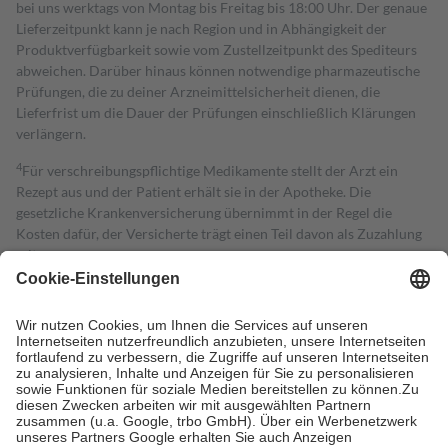
bei uns werktags von Montag bis Freitag bis 18:00 Uhr. Der genaue
Lieferzeitpunkt kann je nach Region und in Abhängigkeit der
Produktverfügbarkeit sowie vom Zustellzeitpunkt des Spediteurs
abweichen. Darüber hinaus können notwendige pharmazeutische
Prüfungen, die zu deiner Arzneimittelsicherheit dienen, die
Lieferfrist um die Dauer der Prüfungen einschließlich Klärungen
verlängern.
4
Für verschreibungspflichtige Medikamente stellt der Arzt ein
Rezept aus und der Patient erhält sie in der Apotheke. Die
gesetzliche Krankenversicherung übernimmt in der Regel die
Kosten dafür, der Versicherte trägt einen Teil davon als Zuzahlung
mit.
Grundsätzlich leisten Mitglieder Zuzahlungen in Höhe von zehn
Prozent des Abgabepreises,
mindestens
jedoch
fünf Euro
und
höchstens zehn Euro.
Es sind jedoch nie mehr als die tatsächlichen
Kosten der Leistung zu entrichten.
Diese Regeln gelten grundsätzlich auch für Online-Apotheken.
Bei Heilmitteln und häuslicher Krankenpflege beträgt die
Zuzahlung zehn Prozent der Kosten sowie zehn Euro je
Verordnung.
Um das Engagement der Versicherten für ihre eigene Gesundheit zu