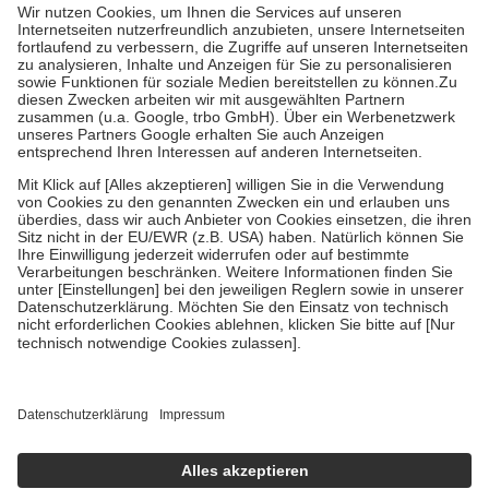
höchstens zehn Euro.
Es sind jedoch nie mehr als die tatsächlichen
Kosten der Leistung zu entrichten.
Diese Regeln gelten grundsätzlich auch für Online-Apotheken.
Bei Heilmitteln und häuslicher Krankenpflege beträgt die
Zuzahlung zehn Prozent der Kosten sowie zehn Euro je
Verordnung.
Um das Engagement der Versicherten für ihre eigene Gesundheit zu
stärken und die besondere Stellung der Familie zu unterstützen,
fallen
keine Zuzahlungen
an bei:
• Kindern und Jugendlichen bis zum vollendeten 18. Lebensjahr
mit Ausnahme der Fahrkosten
• Untersuchungen zur Vorsorge und Früherkennung, die von der
GKV getragen werden
• empfohlenen Schutzimpfungen
• Harn- und Blutteststreifen
Wir nutzen Trusted Shops als unabhängigen Dienstleister für die
Einholung von Bewertungen. Trusted Shops hat Maßnahmen
getroffen, um sicherzustellen, dass es sich um echte Bewertungen
handelt. Mehr Informationen findest du hier:
https://help.etrusted.com/hc/de/articles/4419944605341