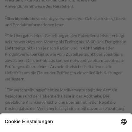
Anwendungshinweise des Herstellers.
2
Biozidprodukte
vorsichtig verwenden. Vor Gebrauch stets Etikett
und Produktinformationen lesen.
3
Die Übergabe deiner Bestellung an den Paketdienstleister erfolgt
bei uns werktags von Montag bis Freitag bis 18:00 Uhr. Der genaue
Lieferzeitpunkt kann je nach Region und in Abhängigkeit der
Produktverfügbarkeit sowie vom Zustellzeitpunkt des Spediteurs
abweichen. Darüber hinaus können notwendige pharmazeutische
Prüfungen, die zu deiner Arzneimittelsicherheit dienen, die
Lieferfrist um die Dauer der Prüfungen einschließlich Klärungen
verlängern.
4
Für verschreibungspflichtige Medikamente stellt der Arzt ein
Rezept aus und der Patient erhält sie in der Apotheke. Die
gesetzliche Krankenversicherung übernimmt in der Regel die
Kosten dafür, der Versicherte trägt einen Teil davon als Zuzahlung
mit.
Grundsätzlich leisten Mitglieder Zuzahlungen in Höhe von zehn
Prozent des Abgabepreises,
mindestens
jedoch
fünf Euro
und