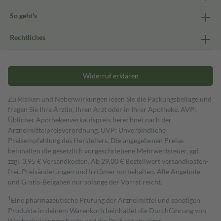
So geht's
Rechtliches
Widerruf erklären
Zu Risiken und Nebenwirkungen lesen Sie die Packungsbeilage und
fragen Sie Ihre Ärztin, Ihren Arzt oder in Ihrer Apotheke. AVP:
Üblicher Apothekenverkaufspreis berechnet nach der
Arzneimittelpreisverordnung. UVP: Unverbindliche
Preisempfehlung des Herstellers. Die angegebenen Preise
beinhalten die gesetzlich vorgeschriebene Mehrwertsteuer, ggf.
zzgl. 3,95 € Versandkosten. Ab 29,00 € Bestell­wert versand­kosten­
frei. Preisänderungen und Irrtümer vorbehalten. Alle Angebote
und Gratis-Beigaben nur solange der Vorrat reicht.
1
Eine pharmazeutische Prüfung der Arzneimittel und sonstigen
Produkte in deinem Warenkorb beinhaltet die Durchführung von
Wechselwirkungschecks und die Prüfung etwaiger