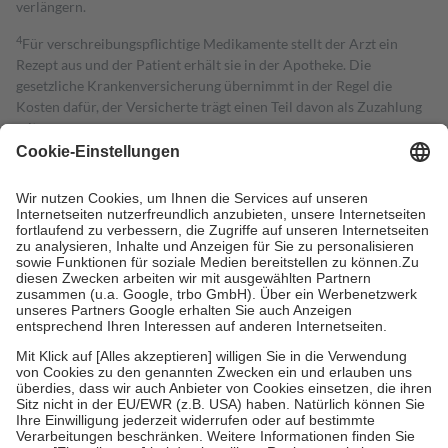
verlängern.
4
Für verschreibungspflichtige Medikamente stellt der Arzt ein
Rezept aus und der Patient erhält sie in der Apotheke. Die
gesetzliche Krankenversicherung übernimmt in der Regel die
Kosten dafür, der Versicherte trägt einen Teil davon als Zuzahlung
mit.
Grundsätzlich leisten Mitglieder Zuzahlungen in Höhe von zehn
Prozent des Abgabepreises,
mindestens
jedoch
fünf Euro
und
höchstens zehn Euro.
Es sind jedoch nie mehr als die tatsächlichen
Kosten der Leistung zu entrichten.
Diese Regeln gelten grundsätzlich auch für Online-Apotheken.
Bei Heilmitteln und häuslicher Krankenpflege beträgt die
Zuzahlung zehn Prozent der Kosten sowie zehn Euro je
Verordnung.
Um das Engagement der Versicherten für ihre eigene Gesundheit zu
stärken und die besondere Stellung der Familie zu unterstützen,
fallen
keine Zuzahlungen
an bei:
• Kindern und Jugendlichen bis zum vollendeten 18. Lebensjahr
mit Ausnahme der Fahrkosten
• Untersuchungen zur Vorsorge und Früherkennung, die von der
GKV getragen werden