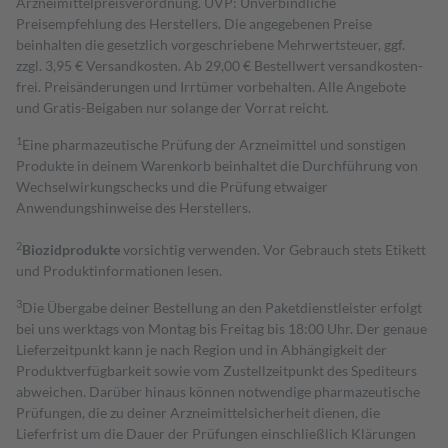
Arzneimittelpreisverordnung. UVP: Unverbindliche
Preisempfehlung des Herstellers. Die angegebenen Preise
beinhalten die gesetzlich vorgeschriebene Mehrwertsteuer, ggf.
zzgl. 3,95 € Versandkosten. Ab 29,00 € Bestell­wert versand­kosten­
frei. Preisänderungen und Irrtümer vorbehalten. Alle Angebote
und Gratis-Beigaben nur solange der Vorrat reicht.
1
Eine pharmazeutische Prüfung der Arzneimittel und sonstigen
Produkte in deinem Warenkorb beinhaltet die Durchführung von
Wechselwirkungschecks und die Prüfung etwaiger
Anwendungshinweise des Herstellers.
2
Biozidprodukte
vorsichtig verwenden. Vor Gebrauch stets Etikett
und Produktinformationen lesen.
3
Die Übergabe deiner Bestellung an den Paketdienstleister erfolgt
bei uns werktags von Montag bis Freitag bis 18:00 Uhr. Der genaue
Lieferzeitpunkt kann je nach Region und in Abhängigkeit der
Produktverfügbarkeit sowie vom Zustellzeitpunkt des Spediteurs
abweichen. Darüber hinaus können notwendige pharmazeutische
Prüfungen, die zu deiner Arzneimittelsicherheit dienen, die
Lieferfrist um die Dauer der Prüfungen einschließlich Klärungen