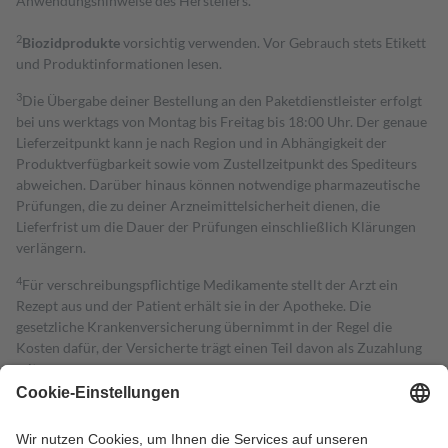
Anwendungshinweise des Herstellers.
2
Biozidprodukte
vorsichtig verwenden. Vor Gebrauch stets Etikett
und Produktinformationen lesen.
3
Die Übergabe deiner Bestellung an den Paketdienstleister erfolgt
bei uns werktags von Montag bis Freitag bis 18:00 Uhr. Der genaue
Lieferzeitpunkt kann je nach Region und in Abhängigkeit der
Produktverfügbarkeit sowie vom Zustellzeitpunkt des Spediteurs
abweichen. Darüber hinaus können notwendige pharmazeutische
Prüfungen, die zu deiner Arzneimittelsicherheit dienen, die
Lieferfrist um die Dauer der Prüfungen einschließlich Klärungen
verlängern.
4
Für verschreibungspflichtige Medikamente stellt der Arzt ein
Rezept aus und der Patient erhält sie in der Apotheke. Die
gesetzliche Krankenversicherung übernimmt in der Regel die
Kosten dafür, der Versicherte trägt einen Teil davon als Zuzahlung
mit.
Grundsätzlich leisten Mitglieder Zuzahlungen in Höhe von zehn
Prozent des Abgabepreises,
mindestens
jedoch
fünf Euro
und
höchstens zehn Euro.
Es sind jedoch nie mehr als die tatsächlichen