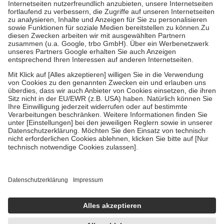
Kosten der Leistung zu entrichten.
Diese Regeln gelten grundsätzlich auch für Online-Apotheken.
Bei Heilmitteln und häuslicher Krankenpflege beträgt die
Zuzahlung zehn Prozent der Kosten sowie zehn Euro je
Verordnung.
Um das Engagement der Versicherten für ihre eigene Gesundheit zu
stärken und die besondere Stellung der Familie zu unterstützen,
fallen
keine Zuzahlungen
an bei:
• Kindern und Jugendlichen bis zum vollendeten 18. Lebensjahr
mit Ausnahme der Fahrkosten
• Untersuchungen zur Vorsorge und Früherkennung, die von der
GKV getragen werden
• empfohlenen Schutzimpfungen
• Harn- und Blutteststreifen
Wir nutzen Trusted Shops als unabhängigen Dienstleister für die
Einholung von Bewertungen. Trusted Shops hat Maßnahmen
getroffen, um sicherzustellen, dass es sich um echte Bewertungen
handelt. Mehr Informationen findest du hier:
https://help.etrusted.com/hc/de/articles/4419944605341
Einige Bilder und Inhalte wurden unter Zuhilfenahme künstlicher