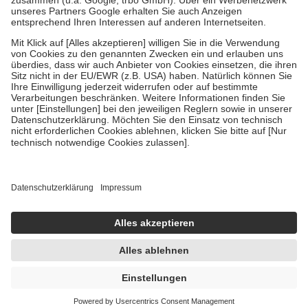
Verordnung.
Um das Engagement der Versicherten für ihre eigene Gesundheit zu
stärken und die besondere Stellung der Familie zu unterstützen,
fallen
keine Zuzahlungen
an bei:
• Kindern und Jugendlichen bis zum vollendeten 18. Lebensjahr
mit Ausnahme der Fahrkosten
• Untersuchungen zur Vorsorge und Früherkennung, die von der
GKV getragen werden
• empfohlenen Schutzimpfungen
• Harn- und Blutteststreifen
Wir nutzen Trusted Shops als unabhängigen Dienstleister für die
Einholung von Bewertungen. Trusted Shops hat Maßnahmen
getroffen, um sicherzustellen, dass es sich um echte Bewertungen
handelt. Mehr Informationen findest du hier:
https://help.etrusted.com/hc/de/articles/4419944605341
Einige Bilder und Inhalte wurden unter Zuhilfenahme künstlicher
Intelligenz erstellt.
UVP:
1,99 €
1,91 €