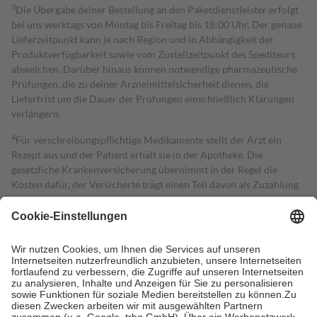
3
Die Übergabe deiner Bestellung an den Paketdienstleister erfolgt
bei uns werktags von Montag bis Freitag bis 18:00 Uhr. Der genaue
Lieferzeitpunkt kann je nach Region und in Abhängigkeit der
Produktverfügbarkeit sowie vom Zustellzeitpunkt des Spediteurs
abweichen. Darüber hinaus können notwendige pharmazeutische
Prüfungen, die zu deiner Arzneimittelsicherheit dienen, die
Lieferfrist um die Dauer der Prüfungen einschließlich Klärungen
verlängern.
4
Für verschreibungspflichtige Medikamente stellt der Arzt ein
Rezept aus und der Patient erhält sie in der Apotheke. Die
gesetzliche Krankenversicherung übernimmt in der Regel die
Kosten dafür, der Versicherte trägt einen Teil davon als Zuzahlung
mit.
Grundsätzlich leisten Mitglieder Zuzahlungen in Höhe von zehn
Prozent des Abgabepreises,
mindestens
jedoch
fünf Euro
und
höchstens zehn Euro.
Es sind jedoch nie mehr als die tatsächlichen
Kosten der Leistung zu entrichten.
Diese Regeln gelten grundsätzlich auch für Online-Apotheken.
Bei Heilmitteln und häuslicher Krankenpflege beträgt die
Zuzahlung zehn Prozent der Kosten sowie zehn Euro je