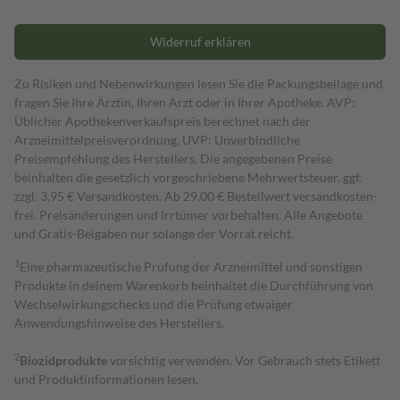
Widerruf erklären
Zu Risiken und Nebenwirkungen lesen Sie die Packungsbeilage und
fragen Sie Ihre Ärztin, Ihren Arzt oder in Ihrer Apotheke. AVP:
Üblicher Apothekenverkaufspreis berechnet nach der
Arzneimittelpreisverordnung. UVP: Unverbindliche
Preisempfehlung des Herstellers. Die angegebenen Preise
beinhalten die gesetzlich vorgeschriebene Mehrwertsteuer, ggf.
zzgl. 3,95 € Versandkosten. Ab 29,00 € Bestell­wert versand­kosten­
frei. Preisänderungen und Irrtümer vorbehalten. Alle Angebote
und Gratis-Beigaben nur solange der Vorrat reicht.
1
Eine pharmazeutische Prüfung der Arzneimittel und sonstigen
Produkte in deinem Warenkorb beinhaltet die Durchführung von
Wechselwirkungschecks und die Prüfung etwaiger
Anwendungshinweise des Herstellers.
2
Biozidprodukte
vorsichtig verwenden. Vor Gebrauch stets Etikett
und Produktinformationen lesen.