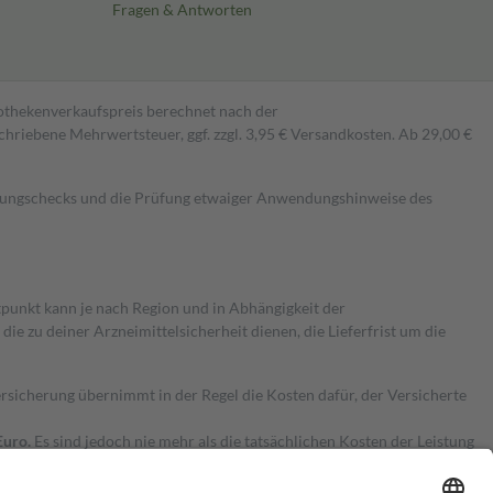
Fragen & Antworten
pothekenverkaufspreis berechnet nach der
hriebene Mehrwertsteuer, ggf. zzgl. 3,95 € Versandkosten. Ab 29,00 €
kungschecks und die Prüfung etwaiger Anwendungshinweise des
itpunkt kann je nach Region und in Abhängigkeit der
 zu deiner Arzneimittelsicherheit dienen, die Lieferfrist um die
ersicherung übernimmt in der Regel die Kosten dafür, der Versicherte
Euro.
Es sind jedoch nie mehr als die tatsächlichen Kosten der Leistung