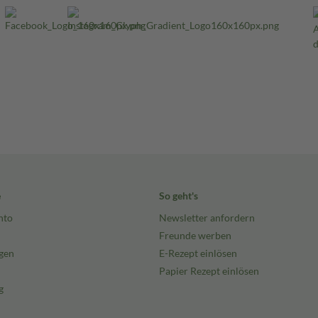
e
So geht's
nto
Newsletter anfordern
Freunde werben
gen
E-Rezept einlösen
Papier Rezept einlösen
g