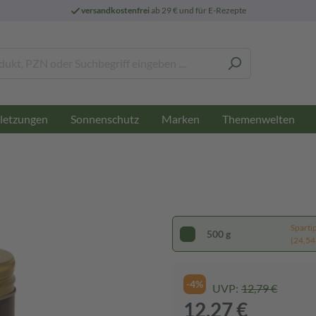
versandkostenfrei
ab 29 € und für E-Rezepte
letzungen
Sonnenschutz
Marken
Themenwelten
Sparti
500 g
(24,54 
-4%
UVP:
12,79 €
12,27 €