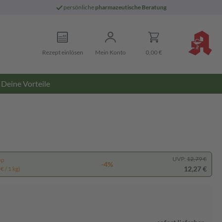
persönliche
pharmazeutische Beratung
Rezept einlösen
Mein Konto
0,00 €
Deine Vorteile
UVP:
12,79 €
pp
-4%
12,27 €
€ / 1 kg)