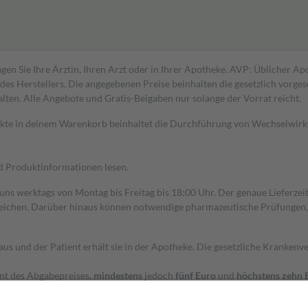
gen Sie Ihre Ärztin, Ihren Arzt oder in Ihrer Apotheke. AVP: Üblicher A
s Herstellers. Die angegebenen Preise beinhalten die gesetzlich vorgesc
alten. Alle Angebote und Gratis-Beigaben nur solange der Vorrat reicht.
dukte in deinem Warenkorb beinhaltet die Durchführung von Wechselwir
nd Produktinformationen lesen.
 uns werktags von Montag bis Freitag bis 18:00 Uhr. Der genaue Lieferze
ichen. Darüber hinaus können notwendige pharmazeutische Prüfungen, die
aus und der Patient erhält sie in der Apotheke. Die gesetzliche Krankenv
ent des Abgabepreises,
mindestens
jedoch
fünf Euro
und
höchstens zehn 