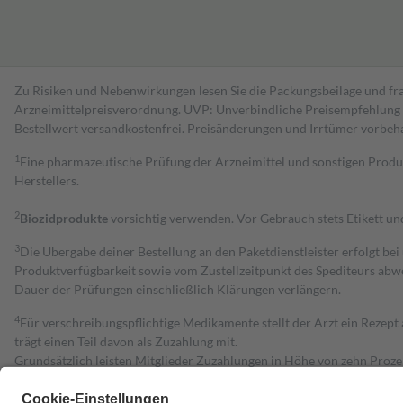
Zu Risiken und Nebenwirkungen lesen Sie die Packungsbeilage und fra
Arzneimittelpreisverordnung. UVP: Unverbindliche Preisempfehlung de
Bestell­wert versand­kosten­frei. Preisänderungen und Irrtümer vorbeh
1
Eine pharmazeutische Prüfung der Arzneimittel und sonstigen Pro
Herstellers.
2
Biozidprodukte
vorsichtig verwenden. Vor Gebrauch stets Etikett u
3
Die Übergabe deiner Bestellung an den Paketdienstleister erfolgt bei
Produktverfügbarkeit sowie vom Zustellzeitpunkt des Spediteurs abwe
Dauer der Prüfungen einschließlich Klärungen verlängern.
4
Für verschreibungspflichtige Medikamente stellt der Arzt ein Rezept 
trägt einen Teil davon als Zuzahlung mit.
Grundsätzlich leisten Mitglieder Zuzahlungen in Höhe von zehn Proz
zu entrichten.
Diese Regeln gelten grundsätzlich auch für Online-Apotheken.