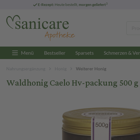
3
E-Rezept:
Heute bestellt,
morgen geliefert
Menü
Bestseller
Sparsets
Schmerzen & Ver
Nahrungsergänzung
Honig
Weiterer Honig
Waldhonig Caelo Hv-packung 500 g