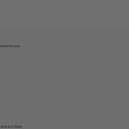
Bewerte uns
Sanicare App