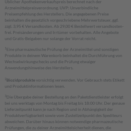
Üblicher Apothekenverkaufspreis berechnet nach der
Arzneimittelpreisverordnung. UVP: Unverbindliche
Preisempfehlung des Herstellers. Die angegebenen Preise
beinhalten die gesetzlich vorgeschriebene Mehrwertsteuer, ggf.
zzgl. 3,95 € Versandkosten. Ab 29,00 € Bestell­wert versand­kosten­
frei. Preisänderungen und Irrtümer vorbehalten. Alle Angebote
und Gratis-Beigaben nur solange der Vorrat reicht.
1
Eine pharmazeutische Prüfung der Arzneimittel und sonstigen
Produkte in deinem Warenkorb beinhaltet die Durchführung von
Wechselwirkungschecks und die Prüfung etwaiger
Anwendungshinweise des Herstellers.
2
Biozidprodukte
vorsichtig verwenden. Vor Gebrauch stets Etikett
und Produktinformationen lesen.
3
Die Übergabe deiner Bestellung an den Paketdienstleister erfolgt
bei uns werktags von Montag bis Freitag bis 18:00 Uhr. Der genaue
Lieferzeitpunkt kann je nach Region und in Abhängigkeit der
Produktverfügbarkeit sowie vom Zustellzeitpunkt des Spediteurs
abweichen. Darüber hinaus können notwendige pharmazeutische
Prüfungen, die zu deiner Arzneimittelsicherheit dienen, die