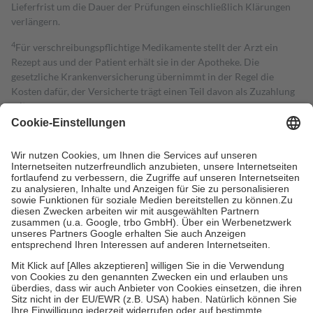
Lieferfrist um die Dauer der Prüfungen einschließlich Klärungen
verlängern.
4
Für verschreibungspflichtige Medikamente stellt der Arzt ein
Rezept aus und der Patient erhält sie in der Apotheke. Die
gesetzliche Krankenversicherung übernimmt in der Regel die
Kosten dafür, der Versicherte trägt einen Teil davon als Zuzahlung
mit.
Grundsätzlich leisten Mitglieder Zuzahlungen in Höhe von zehn
Prozent des Abgabepreises,
mindestens
jedoch
fünf Euro
und
höchstens zehn Euro.
Es sind jedoch nie mehr als die tatsächlichen
Kosten der Leistung zu entrichten.
Diese Regeln gelten grundsätzlich auch für Online-Apotheken.
Bei Heilmitteln und häuslicher Krankenpflege beträgt die
Zuzahlung zehn Prozent der Kosten sowie zehn Euro je
Verordnung.
Um das Engagement der Versicherten für ihre eigene Gesundheit zu
stärken und die besondere Stellung der Familie zu unterstützen,
fallen
keine Zuzahlungen
an bei:
• Kindern und Jugendlichen bis zum vollendeten 18. Lebensjahr
mit Ausnahme der Fahrkosten
• Untersuchungen zur Vorsorge und Früherkennung, die von der