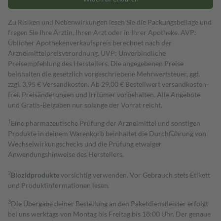
Zu Risiken und Nebenwirkungen lesen Sie die Packungsbeilage und
fragen Sie Ihre Ärztin, Ihren Arzt oder in Ihrer Apotheke. AVP:
Üblicher Apothekenverkaufspreis berechnet nach der
Arzneimittelpreisverordnung. UVP: Unverbindliche
Preisempfehlung des Herstellers. Die angegebenen Preise
beinhalten die gesetzlich vorgeschriebene Mehrwertsteuer, ggf.
zzgl. 3,95 € Versandkosten. Ab 29,00 € Bestell­wert versand­kosten­
frei. Preisänderungen und Irrtümer vorbehalten. Alle Angebote
und Gratis-Beigaben nur solange der Vorrat reicht.
1
Eine pharmazeutische Prüfung der Arzneimittel und sonstigen
Produkte in deinem Warenkorb beinhaltet die Durchführung von
Wechselwirkungschecks und die Prüfung etwaiger
Anwendungshinweise des Herstellers.
2
Biozidprodukte
vorsichtig verwenden. Vor Gebrauch stets Etikett
und Produktinformationen lesen.
3
Die Übergabe deiner Bestellung an den Paketdienstleister erfolgt
bei uns werktags von Montag bis Freitag bis 18:00 Uhr. Der genaue