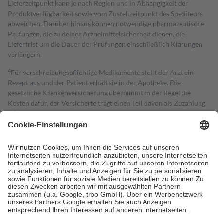
Lieferzeitpunkt kann je nach Region und in Abhängigkeit der
Produktverfügbarkeit sowie vom Zustellzeitpunkt des Spediteurs
abweichen. Darüber hinaus können notwendige pharmazeutische
Prüfungen, die zu deiner Arzneimittelsicherheit dienen, die
Lieferfrist um die Dauer der Prüfungen einschließlich Klärungen
verlängern.
4
Für verschreibungspflichtige Medikamente stellt der Arzt ein
Rezept aus und der Patient erhält sie in der Apotheke. Die
gesetzliche Krankenversicherung übernimmt in der Regel die
Kosten dafür, der Versicherte trägt einen Teil davon als Zuzahlung
mit.
Grundsätzlich leisten Mitglieder Zuzahlungen in Höhe von zehn
Prozent des Abgabepreises,
mindestens
jedoch
fünf Euro
und
höchstens zehn Euro.
Es sind jedoch nie mehr als die tatsächlichen
Kosten der Leistung zu entrichten.
Diese Regeln gelten grundsätzlich auch für Online-Apotheken.
Bei Heilmitteln und häuslicher Krankenpflege beträgt die
Zuzahlung zehn Prozent der Kosten sowie zehn Euro je
Verordnung.
Um das Engagement der Versicherten für ihre eigene Gesundheit zu
stärken und die besondere Stellung der Familie zu unterstützen,