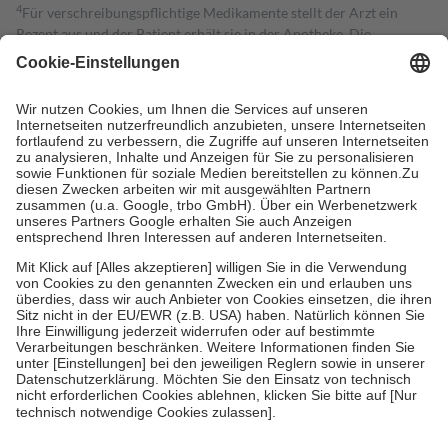
4
Für verschreibungspflichtige Medikamente stellt der Arzt ein
Rezept aus und der Patient erhält sie in der Apotheke. Die
gesetzliche Krankenversicherung übernimmt in der Regel die
Kosten dafür, der Versicherte trägt einen Teil davon als Zuzahlung
mit.
Grundsätzlich leisten Mitglieder Zuzahlungen in Höhe von zehn
Prozent des Abgabepreises,
mindestens
jedoch
fünf Euro
und
höchstens zehn Euro.
Es sind jedoch nie mehr als die tatsächlichen
Kosten der Leistung zu entrichten.
Diese Regeln gelten grundsätzlich auch für Online-Apotheken.
Bei Heilmitteln und häuslicher Krankenpflege beträgt die
Zuzahlung zehn Prozent der Kosten sowie zehn Euro je
Verordnung.
Um das Engagement der Versicherten für ihre eigene Gesundheit zu
stärken und die besondere Stellung der Familie zu unterstützen,
fallen
keine Zuzahlungen
an bei:
• Kindern und Jugendlichen bis zum vollendeten 18. Lebensjahr
mit Ausnahme der Fahrkosten
• Untersuchungen zur Vorsorge und Früherkennung, die von der
GKV getragen werden
• empfohlenen Schutzimpfungen