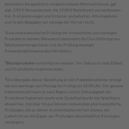
beinhalten die gesetzlich vorgeschriebene Mehrwertsteuer, ggf.
zzgl. 3,95 € Versandkosten. Ab 29,00 € Bestell­wert versand­kosten­
frei. Preisänderungen und Irrtümer vorbehalten. Alle Angebote
und Gratis-Beigaben nur solange der Vorrat reicht.
1
Eine pharmazeutische Prüfung der Arzneimittel und sonstigen
Produkte in deinem Warenkorb beinhaltet die Durchführung von
Wechselwirkungschecks und die Prüfung etwaiger
Anwendungshinweise des Herstellers.
2
Biozidprodukte
vorsichtig verwenden. Vor Gebrauch stets Etikett
und Produktinformationen lesen.
3
Die Übergabe deiner Bestellung an den Paketdienstleister erfolgt
bei uns werktags von Montag bis Freitag bis 18:00 Uhr. Der genaue
Lieferzeitpunkt kann je nach Region und in Abhängigkeit der
Produktverfügbarkeit sowie vom Zustellzeitpunkt des Spediteurs
abweichen. Darüber hinaus können notwendige pharmazeutische
Prüfungen, die zu deiner Arzneimittelsicherheit dienen, die
Lieferfrist um die Dauer der Prüfungen einschließlich Klärungen
verlängern.