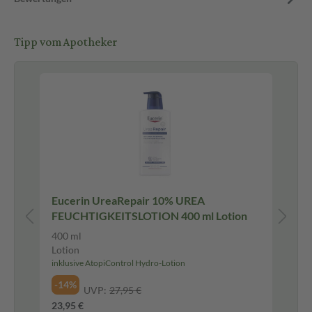
Tipp vom Apotheker
Eucerin UreaRepair 10% UREA
Zi
FEUCHTIGKEITSLOTION 400 ml Lotion
400 ml
90 
Lotion
Tab
inklusive AtopiControl Hydro-Lotion
-6
-14%
UVP:
27,95 €
9,9
23,95 €
440