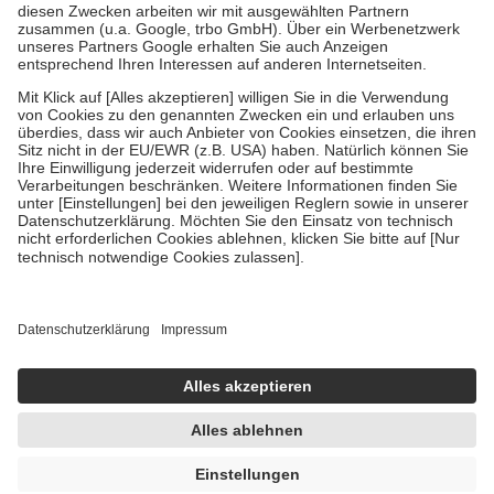
Zuzahlung zehn Prozent der Kosten sowie zehn Euro je
Verordnung.
Um das Engagement der Versicherten für ihre eigene Gesundheit zu
stärken und die besondere Stellung der Familie zu unterstützen,
fallen
keine Zuzahlungen
an bei:
• Kindern und Jugendlichen bis zum vollendeten 18. Lebensjahr
mit Ausnahme der Fahrkosten
• Untersuchungen zur Vorsorge und Früherkennung, die von der
GKV getragen werden
• empfohlenen Schutzimpfungen
• Harn- und Blutteststreifen
Wir nutzen Trusted Shops als unabhängigen Dienstleister für die
Einholung von Bewertungen. Trusted Shops hat Maßnahmen
getroffen, um sicherzustellen, dass es sich um echte Bewertungen
handelt. Mehr Informationen findest du hier:
https://help.etrusted.com/hc/de/articles/4419944605341
Einige Bilder und Inhalte wurden unter Zuhilfenahme künstlicher
Intelligenz erstellt.
UVP:
29,99 €