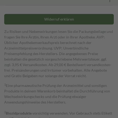
Widerruf erklären
Zu Risiken und Nebenwirkungen lesen Sie die Packungsbeilage und
fragen Sie Ihre Ärztin, Ihren Arzt oder in Ihrer Apotheke. AVP:
Üblicher Apothekenverkaufspreis berechnet nach der
Arzneimittelpreisverordnung. UVP: Unverbindliche
Preisempfehlung des Herstellers. Die angegebenen Preise
beinhalten die gesetzlich vorgeschriebene Mehrwertsteuer, ggf.
zzgl. 3,95 € Versandkosten. Ab 29,00 € Bestell­wert versand­kosten­
frei. Preisänderungen und Irrtümer vorbehalten. Alle Angebote
und Gratis-Beigaben nur solange der Vorrat reicht.
1
Eine pharmazeutische Prüfung der Arzneimittel und sonstigen
Produkte in deinem Warenkorb beinhaltet die Durchführung von
Wechselwirkungschecks und die Prüfung etwaiger
Anwendungshinweise des Herstellers.
2
Biozidprodukte
vorsichtig verwenden. Vor Gebrauch stets Etikett