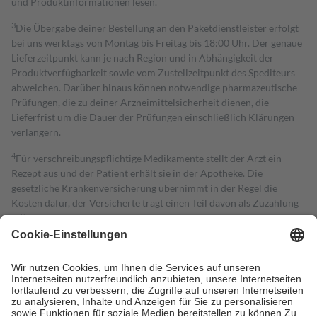
und Produktinformationen lesen.
3
Die Übergabe deiner Bestellung an den Paketdienstleister erfolgt
bei uns werktags von Montag bis Freitag bis 18:00 Uhr. Der genaue
Lieferzeitpunkt kann je nach Region und in Abhängigkeit der
Produktverfügbarkeit sowie vom Zustellzeitpunkt des Spediteurs
abweichen. Darüber hinaus können notwendige pharmazeutische
Prüfungen, die zu deiner Arzneimittelsicherheit dienen, die
Lieferfrist um die Dauer der Prüfungen einschließlich Klärungen
verlängern.
4
Für verschreibungspflichtige Medikamente stellt der Arzt ein
Rezept aus und der Patient erhält sie in der Apotheke. Die
gesetzliche Krankenversicherung übernimmt in der Regel die
Kosten dafür, der Versicherte trägt einen Teil davon als Zuzahlung
mit.
Grundsätzlich leisten Mitglieder Zuzahlungen in Höhe von zehn
Prozent des Abgabepreises,
mindestens
jedoch
fünf Euro
und
höchstens zehn Euro.
Es sind jedoch nie mehr als die tatsächlichen
Kosten der Leistung zu entrichten.
Diese Regeln gelten grundsätzlich auch für Online-Apotheken.
Bei Heilmitteln und häuslicher Krankenpflege beträgt die