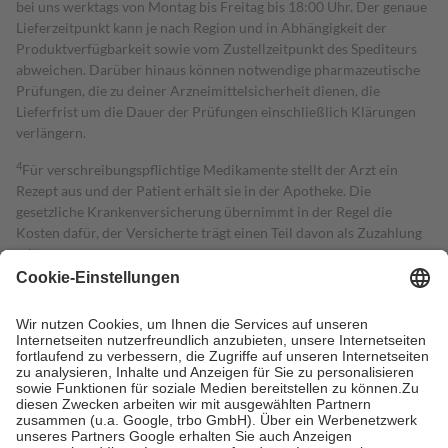
bei uns werktags von Montag bis Freitag bis 18:00 Uhr. Der genaue
Lieferzeitpunkt kann je nach Region und in Abhängigkeit der
Produktverfügbarkeit sowie vom Zustellzeitpunkt des Spediteurs
abweichen. Darüber hinaus können notwendige pharmazeutische
Prüfungen, die zu deiner Arzneimittelsicherheit dienen, die
Lieferfrist um die Dauer der Prüfungen einschließlich Klärungen
verlängern.
4
Für verschreibungspflichtige Medikamente stellt der Arzt ein
Rezept aus und der Patient erhält sie in der Apotheke. Die
gesetzliche Krankenversicherung übernimmt in der Regel die
Kosten dafür, der Versicherte trägt einen Teil davon als Zuzahlung
mit.
Grundsätzlich leisten Mitglieder Zuzahlungen in Höhe von zehn
Prozent des Abgabepreises,
mindestens
jedoch
fünf Euro
und
höchstens zehn Euro.
Es sind jedoch nie mehr als die tatsächlichen
Kosten der Leistung zu entrichten.
Diese Regeln gelten grundsätzlich auch für Online-Apotheken.
Bei Heilmitteln und häuslicher Krankenpflege beträgt die
Zuzahlung zehn Prozent der Kosten sowie zehn Euro je
Verordnung.
Um das Engagement der Versicherten für ihre eigene Gesundheit zu