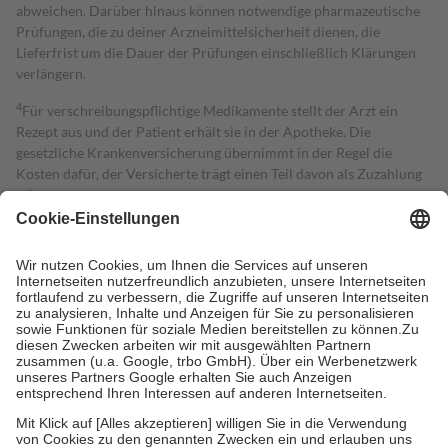
abweichen. Darüber hinaus können notwendige pharmazeutische
Prüfungen, die zu deiner Arzneimittelsicherheit dienen, die
Lieferfrist um die Dauer der Prüfungen einschließlich Klärungen
verlängern.
4
Für verschreibungspflichtige Medikamente stellt der Arzt ein
Rezept aus und der Patient erhält sie in der Apotheke. Die
gesetzliche Krankenversicherung übernimmt in der Regel die
Kosten dafür, der Versicherte trägt einen Teil davon als Zuzahlung
mit.
Grundsätzlich leisten Mitglieder Zuzahlungen in Höhe von zehn
Prozent des Abgabepreises,
mindestens
jedoch
fünf Euro
und
höchstens zehn Euro.
Es sind jedoch nie mehr als die tatsächlichen
Kosten der Leistung zu entrichten.
Diese Regeln gelten grundsätzlich auch für Online-Apotheken.
Bei Heilmitteln und häuslicher Krankenpflege beträgt die
Zuzahlung zehn Prozent der Kosten sowie zehn Euro je
Verordnung.
Um das Engagement der Versicherten für ihre eigene Gesundheit zu
stärken und die besondere Stellung der Familie zu unterstützen,
fallen
keine Zuzahlungen
an bei:
• Kindern und Jugendlichen bis zum vollendeten 18. Lebensjahr