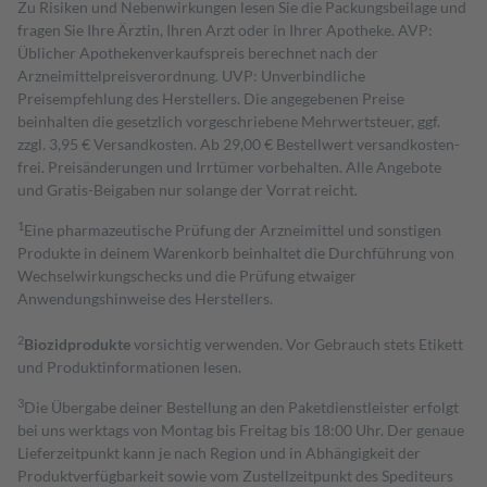
Zu Risiken und Nebenwirkungen lesen Sie die Packungsbeilage und
fragen Sie Ihre Ärztin, Ihren Arzt oder in Ihrer Apotheke. AVP:
Üblicher Apothekenverkaufspreis berechnet nach der
Arzneimittelpreisverordnung. UVP: Unverbindliche
Preisempfehlung des Herstellers. Die angegebenen Preise
beinhalten die gesetzlich vorgeschriebene Mehrwertsteuer, ggf.
zzgl. 3,95 € Versandkosten. Ab 29,00 € Bestell­wert versand­kosten­
frei. Preisänderungen und Irrtümer vorbehalten. Alle Angebote
und Gratis-Beigaben nur solange der Vorrat reicht.
1
Eine pharmazeutische Prüfung der Arzneimittel und sonstigen
Produkte in deinem Warenkorb beinhaltet die Durchführung von
Wechselwirkungschecks und die Prüfung etwaiger
Anwendungshinweise des Herstellers.
2
Biozidprodukte
vorsichtig verwenden. Vor Gebrauch stets Etikett
und Produktinformationen lesen.
3
Die Übergabe deiner Bestellung an den Paketdienstleister erfolgt
bei uns werktags von Montag bis Freitag bis 18:00 Uhr. Der genaue
Lieferzeitpunkt kann je nach Region und in Abhängigkeit der
Produktverfügbarkeit sowie vom Zustellzeitpunkt des Spediteurs