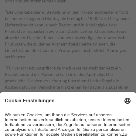
und Produktinformationen lesen.
3
Die Übergabe deiner Bestellung an den Paketdienstleister erfolgt
bei uns werktags von Montag bis Freitag bis 18:00 Uhr. Der genaue
Lieferzeitpunkt kann je nach Region und in Abhängigkeit der
Produktverfügbarkeit sowie vom Zustellzeitpunkt des Spediteurs
abweichen. Darüber hinaus können notwendige pharmazeutische
Prüfungen, die zu deiner Arzneimittelsicherheit dienen, die
Lieferfrist um die Dauer der Prüfungen einschließlich Klärungen
verlängern.
4
Für verschreibungspflichtige Medikamente stellt der Arzt ein
Rezept aus und der Patient erhält sie in der Apotheke. Die
gesetzliche Krankenversicherung übernimmt in der Regel die
Kosten dafür, der Versicherte trägt einen Teil davon als Zuzahlung
mit.
Grundsätzlich leisten Mitglieder Zuzahlungen in Höhe von zehn
Prozent des Abgabepreises,
mindestens
jedoch
fünf Euro
und
höchstens zehn Euro.
Es sind jedoch nie mehr als die tatsächlichen
Kosten der Leistung zu entrichten.
Diese Regeln gelten grundsätzlich auch für Online-Apotheken.
Bei Heilmitteln und häuslicher Krankenpflege beträgt die