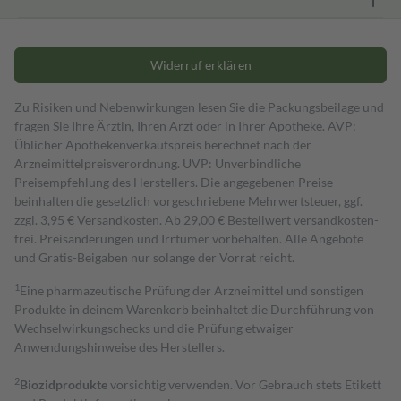
Widerruf erklären
Zu Risiken und Nebenwirkungen lesen Sie die Packungsbeilage und
fragen Sie Ihre Ärztin, Ihren Arzt oder in Ihrer Apotheke. AVP:
Üblicher Apothekenverkaufspreis berechnet nach der
Arzneimittelpreisverordnung. UVP: Unverbindliche
Preisempfehlung des Herstellers. Die angegebenen Preise
beinhalten die gesetzlich vorgeschriebene Mehrwertsteuer, ggf.
zzgl. 3,95 € Versandkosten. Ab 29,00 € Bestell­wert versand­kosten­
frei. Preisänderungen und Irrtümer vorbehalten. Alle Angebote
und Gratis-Beigaben nur solange der Vorrat reicht.
1
Eine pharmazeutische Prüfung der Arzneimittel und sonstigen
Produkte in deinem Warenkorb beinhaltet die Durchführung von
Wechselwirkungschecks und die Prüfung etwaiger
Anwendungshinweise des Herstellers.
2
Biozidprodukte
vorsichtig verwenden. Vor Gebrauch stets Etikett