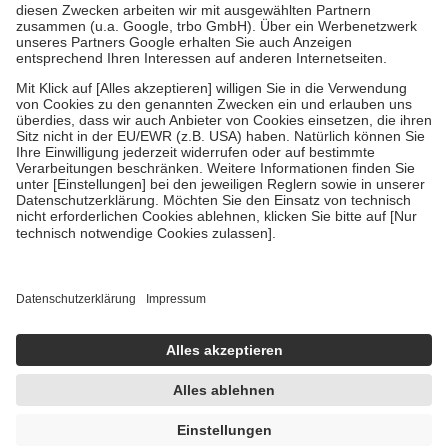
Zuzahlung zehn Prozent der Kosten sowie zehn Euro je
Verordnung.
Um das Engagement der Versicherten für ihre eigene Gesundheit zu
stärken und die besondere Stellung der Familie zu unterstützen,
fallen
keine Zuzahlungen
an bei:
• Kindern und Jugendlichen bis zum vollendeten 18. Lebensjahr
mit Ausnahme der Fahrkosten
• Untersuchungen zur Vorsorge und Früherkennung, die von der
GKV getragen werden
• empfohlenen Schutzimpfungen
• Harn- und Blutteststreifen
Wir nutzen Trusted Shops als unabhängigen Dienstleister für die
Einholung von Bewertungen. Trusted Shops hat Maßnahmen
getroffen, um sicherzustellen, dass es sich um echte Bewertungen
handelt. Mehr Informationen findest du hier:
https://help.etrusted.com/hc/de/articles/4419944605341
Einige Bilder und Inhalte wurden unter Zuhilfenahme künstlicher
Intelligenz erstellt.
UVP:
26,99 €