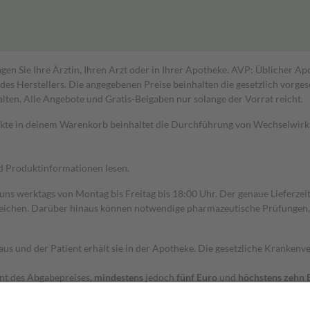
gen Sie Ihre Ärztin, Ihren Arzt oder in Ihrer Apotheke. AVP: Üblicher A
s Herstellers. Die angegebenen Preise beinhalten die gesetzlich vorgesc
alten. Alle Angebote und Gratis-Beigaben nur solange der Vorrat reicht.
dukte in deinem Warenkorb beinhaltet die Durchführung von Wechselwir
nd Produktinformationen lesen.
 uns werktags von Montag bis Freitag bis 18:00 Uhr. Der genaue Lieferze
ichen. Darüber hinaus können notwendige pharmazeutische Prüfungen, die
aus und der Patient erhält sie in der Apotheke. Die gesetzliche Krankenv
ent des Abgabepreises,
mindestens
jedoch
fünf Euro
und
höchstens zehn 