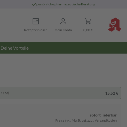
persönliche
pharmazeutische Beratung
Rezept einlösen
Mein Konto
0,00 €
Deine Vorteile
15,52 €
/ 1 St)
sofort lieferbar
Preise inkl. MwSt. ggf. zzgl. Versandkosten