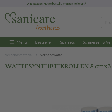
3
E-Rezept:
Heute bestellt,
morgen geliefert
Menü
Bestseller
Sparsets
Schmerzen & Ver
Verbandsmaterial
Verbandwatte
WATTESYNTHETIKROLLEN 8 cmx3 m