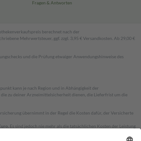
Fragen & Antworten
pothekenverkaufspreis berechnet nach der
hriebene Mehrwertsteuer, ggf. zzgl. 3,95 € Versandkosten. Ab 29,00 €
kungschecks und die Prüfung etwaiger Anwendungshinweise des
itpunkt kann je nach Region und in Abhängigkeit der
 zu deiner Arzneimittelsicherheit dienen, die Lieferfrist um die
ersicherung übernimmt in der Regel die Kosten dafür, der Versicherte
Euro.
Es sind jedoch nie mehr als die tatsächlichen Kosten der Leistung