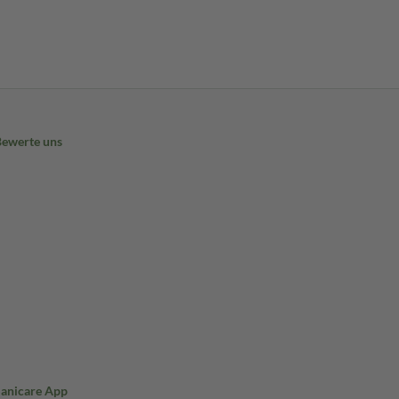
Bewerte uns
Sanicare App