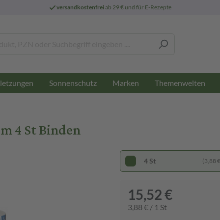
versandkostenfrei
ab 29 € und für E-Rezepte
letzungen
Sonnenschutz
Marken
Themenwelten
 4 St Binden
4 St
(3,88 € 
15,52 €
3,88 € / 1 St