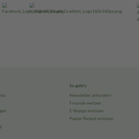
e
So geht's
nto
Newsletter anfordern
Freunde werben
gen
E-Rezept einlösen
Papier Rezept einlösen
g