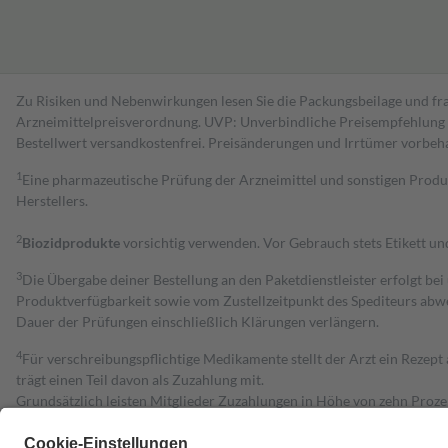
Zu Risiken und Nebenwirkungen lesen Sie die Packungsbeilage und fra
Arzneimittelpreisverordnung. UVP: Unverbindliche Preisempfehlung de
Bestell­wert versand­kosten­frei. Preisänderungen und Irrtümer vorbeh
1
Eine pharmazeutische Prüfung der Arzneimittel und sonstigen Pro
Herstellers.
2
Biozidprodukte
vorsichtig verwenden. Vor Gebrauch stets Etikett u
3
Die Übergabe deiner Bestellung an den Paketdienstleister erfolgt bei
Produktverfügbarkeit sowie vom Zustellzeitpunkt des Spediteurs abwe
Dauer der Prüfungen einschließlich Klärungen verlängern.
4
Für verschreibungspflichtige Medikamente stellt der Arzt ein Rezept 
trägt einen Teil davon als Zuzahlung mit.
Grundsätzlich leisten Mitglieder Zuzahlungen in Höhe von zehn Proz
zu entrichten.
Diese Regeln gelten grundsätzlich auch für Online-Apotheken.