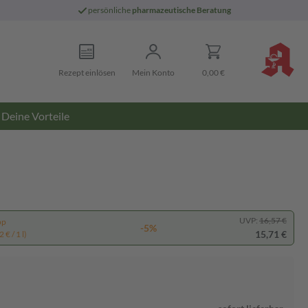
persönliche
pharmazeutische Beratung
Rezept einlösen
Mein Konto
0,00 €
Deine Vorteile
UVP:
16,57 €
pp
-5%
15,71 €
 € / 1 l)