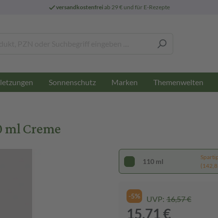
versandkostenfrei
ab 29 € und für E-Rezepte
letzungen
Sonnenschutz
Marken
Themenwelten
0 ml Creme
Sparti
110 ml
(142,82
-5%
UVP:
16,57 €
15,71 €