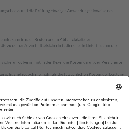
kungschecks und die Prüfung etwaiger Anwendungshinweise des
itpunkt kann je nach Region und in Abhängigkeit der
 zu deiner Arzneimittelsicherheit dienen, die Lieferfrist um die
ersicherung übernimmt in der Regel die Kosten dafür, der Versicherte
Euro.
Es sind jedoch nie mehr als die tatsächlichen Kosten der Leistung
e Zuzahlungen
an bei: