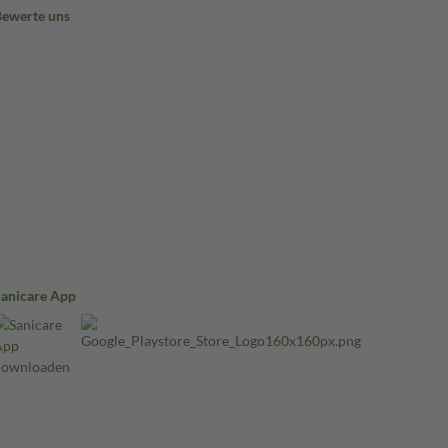
Bewerte uns
Sanicare App