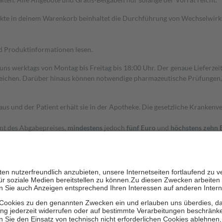
dukte in deinem Warenkorb beinhaltet die Durchführung von Wechselwir
nd Produktinformationen lesen.
 uns werktags von Montag bis Freitag bis 18:00 Uhr. Der genaue Lieferze
ichen. Darüber hinaus können notwendige pharmazeutische Prüfungen, die
aus und der Patient erhält sie in der Apotheke. Die gesetzliche Krankenv
ent des Abgabepreises,
mindestens
jedoch
fünf Euro
und
höchstens zehn 
zehn Prozent der Kosten sowie zehn Euro je Verordnung.
rken und die besondere Stellung der Familie zu unterstützen, fallen
kein
 Ausnahme der Fahrkosten
 getragen werden