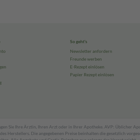
e
So geht's
nto
Newsletter anfordern
Freunde werben
gen
E-Rezept einlösen
Papier Rezept einlösen
g
gen Sie Ihre Ärztin, Ihren Arzt oder in Ihrer Apotheke. AVP: Üblicher A
s Herstellers. Die angegebenen Preise beinhalten die gesetzlich vorgesc
alten. Alle Angebote und Gratis-Beigaben nur solange der Vorrat reicht.