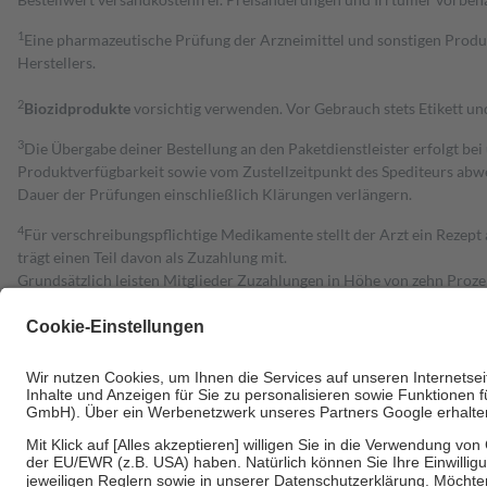
1
Eine pharmazeutische Prüfung der Arzneimittel und sonstigen Pro
Herstellers.
2
Biozidprodukte
vorsichtig verwenden. Vor Gebrauch stets Etikett u
3
Die Übergabe deiner Bestellung an den Paketdienstleister erfolgt bei
Produktverfügbarkeit sowie vom Zustellzeitpunkt des Spediteurs abwe
Dauer der Prüfungen einschließlich Klärungen verlängern.
4
Für verschreibungspflichtige Medikamente stellt der Arzt ein Rezept 
trägt einen Teil davon als Zuzahlung mit.
Grundsätzlich leisten Mitglieder Zuzahlungen in Höhe von zehn Proz
zu entrichten.
Diese Regeln gelten grundsätzlich auch für Online-Apotheken.
Bei Heilmitteln und häuslicher Krankenpflege beträgt die Zuzahlung 
Um das Engagement der Versicherten für ihre eigene Gesundheit zu stä
• Kindern und Jugendlichen bis zum vollendeten 18. Lebensjahr mit
• Untersuchungen zur Vorsorge und Früherkennung, die von der GKV
• empfohlenen Schutzimpfungen
• Harn- und Blutteststreifen