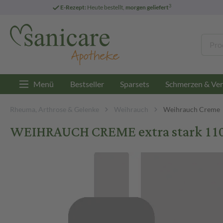
3
E-Rezept:
Heute bestellt,
morgen geliefert
Menü
Bestseller
Sparsets
Schmerzen & Ver
Rheuma, Arthrose & Gelenke
Weihrauch
Weihrauch Creme
WEIHRAUCH CREME extra stark 11