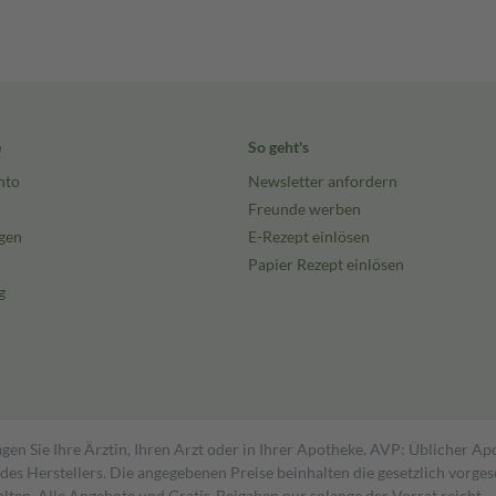
e
So geht's
nto
Newsletter anfordern
Freunde werben
gen
E-Rezept einlösen
Papier Rezept einlösen
g
gen Sie Ihre Ärztin, Ihren Arzt oder in Ihrer Apotheke. AVP: Üblicher A
s Herstellers. Die angegebenen Preise beinhalten die gesetzlich vorgesc
alten. Alle Angebote und Gratis-Beigaben nur solange der Vorrat reicht.