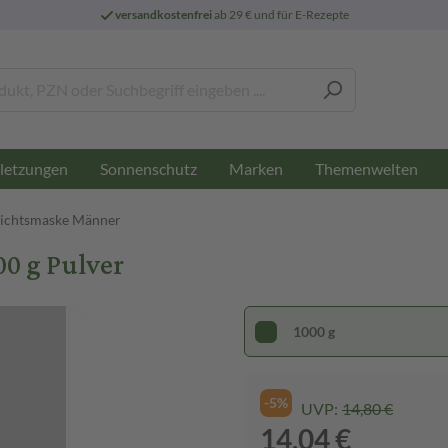
versandkostenfrei
ab 29 € und für E-Rezepte
letzungen
Sonnenschutz
Marken
Themenwelten
ichtsmaske Männer
0 g Pulver
1000 g
-5%
UVP:
14,80 €
14,04 €