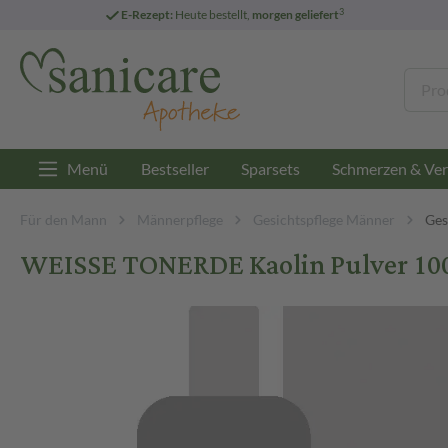
3
E-Rezept:
Heute bestellt,
morgen geliefert
Menü
Bestseller
Sparsets
Schmerzen & Ver
Für den Mann
Männerpflege
Gesichtspflege Männer
Ges
WEISSE TONERDE Kaolin Pulver 100