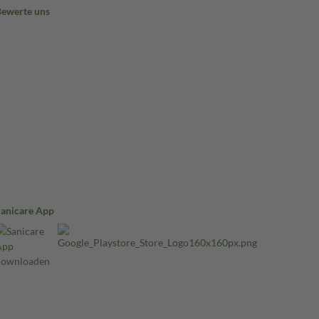
Bewerte uns
Sanicare App