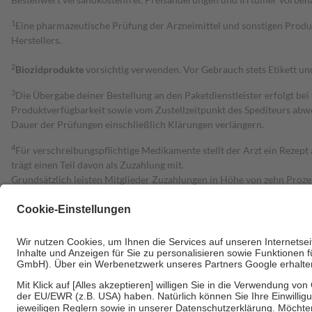
1
Eine pharmazeutische Prüfung der Arzneimittel und sonstigen Pro
Herstellers.
2
Biozidprodukte
vorsichtig verwenden. Vor Gebrauch stets Etikett u
3
Die Übergabe deiner Bestellung an den Paketdienstleister erfolgt bei
Produktverfügbarkeit sowie vom Zustellzeitpunkt des Spediteurs abwe
Dauer der Prüfungen einschließlich Klärungen verlängern.
4
Für verschreibungspflichtige Medikamente stellt der Arzt ein Rezept 
trägt einen Teil davon als Zuzahlung mit.
Grundsätzlich leisten Mitglieder Zuzahlungen in Höhe von zehn Proz
zu entrichten.
Diese Regeln gelten grundsätzlich auch für Online-Apotheken.
Bei Heilmitteln und häuslicher Krankenpflege beträgt die Zuzahlung 
Um das Engagement der Versicherten für ihre eigene Gesundheit zu stä
• Kindern und Jugendlichen bis zum vollendeten 18. Lebensjahr mit
• Untersuchungen zur Vorsorge und Früherkennung, die von der GKV
• empfohlenen Schutzimpfungen
• Harn- und Blutteststreifen