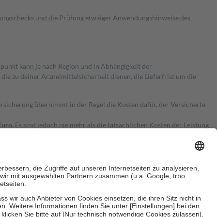
kungschecks und die Prüfung etwaiger Anwendungshinweise des
itpunkt kann je nach Region und in Abhängigkeit der
 zu deiner Arzneimittelsicherheit dienen, die Lieferfrist um die
ersicherung übernimmt in der Regel die Kosten dafür, der Versicherte
Euro.
Es sind jedoch nie mehr als die tatsächlichen Kosten der Leistung
e Zuzahlungen
an bei: