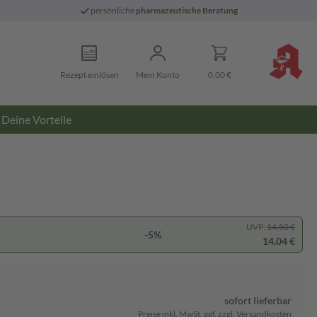
persönliche
pharmazeutische Beratung
Rezept einlösen
Mein Konto
0,00 €
Deine Vorteile
UVP:
14,80 €
-5%
14,04 €
sofort lieferbar
Preise inkl. MwSt. ggf. zzgl. Versandkosten