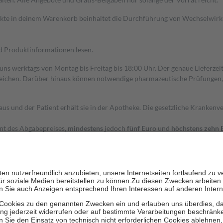
dukte in deinem Warenkorb beinhaltet die Durchführung von Wechselwir
nd Produktinformationen lesen.
 uns werktags von Montag bis Freitag bis 18:00 Uhr. Der genaue Lieferze
ichen. Darüber hinaus können notwendige pharmazeutische Prüfungen, die
aus und der Patient erhält sie in der Apotheke. Die gesetzliche Krankenv
ent des Abgabepreises,
mindestens
jedoch
fünf Euro
und
höchstens zehn 
zehn Prozent der Kosten sowie zehn Euro je Verordnung.
rken und die besondere Stellung der Familie zu unterstützen, fallen
kein
 Ausnahme der Fahrkosten
 getragen werden