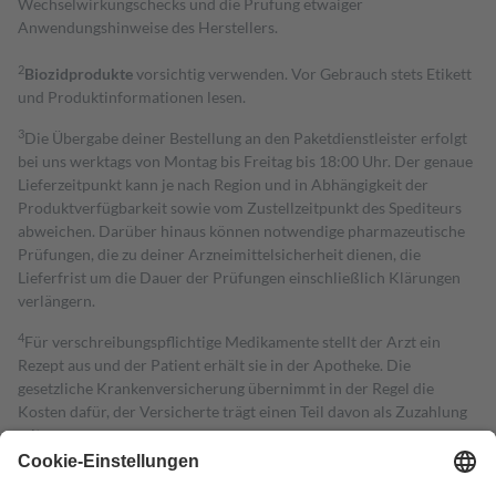
Wechselwirkungschecks und die Prüfung etwaiger
Anwendungshinweise des Herstellers.
2
Biozidprodukte
vorsichtig verwenden. Vor Gebrauch stets Etikett
und Produktinformationen lesen.
3
Die Übergabe deiner Bestellung an den Paketdienstleister erfolgt
bei uns werktags von Montag bis Freitag bis 18:00 Uhr. Der genaue
Lieferzeitpunkt kann je nach Region und in Abhängigkeit der
Produktverfügbarkeit sowie vom Zustellzeitpunkt des Spediteurs
abweichen. Darüber hinaus können notwendige pharmazeutische
Prüfungen, die zu deiner Arzneimittelsicherheit dienen, die
Lieferfrist um die Dauer der Prüfungen einschließlich Klärungen
verlängern.
4
Für verschreibungspflichtige Medikamente stellt der Arzt ein
Rezept aus und der Patient erhält sie in der Apotheke. Die
gesetzliche Krankenversicherung übernimmt in der Regel die
Kosten dafür, der Versicherte trägt einen Teil davon als Zuzahlung
mit.
Grundsätzlich leisten Mitglieder Zuzahlungen in Höhe von zehn
Prozent des Abgabepreises,
mindestens
jedoch
fünf Euro
und