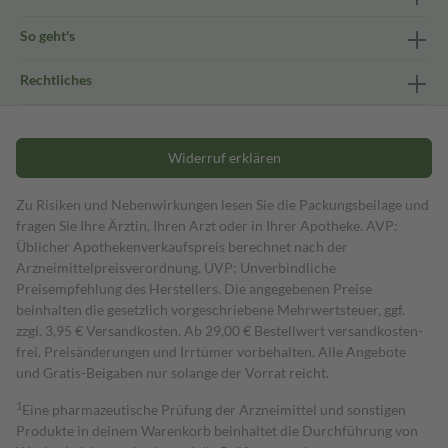
So geht's
Rechtliches
Widerruf erklären
Zu Risiken und Nebenwirkungen lesen Sie die Packungsbeilage und
fragen Sie Ihre Ärztin, Ihren Arzt oder in Ihrer Apotheke. AVP:
Üblicher Apothekenverkaufspreis berechnet nach der
Arzneimittelpreisverordnung. UVP: Unverbindliche
Preisempfehlung des Herstellers. Die angegebenen Preise
beinhalten die gesetzlich vorgeschriebene Mehrwertsteuer, ggf.
zzgl. 3,95 € Versandkosten. Ab 29,00 € Bestell­wert versand­kosten­
frei. Preisänderungen und Irrtümer vorbehalten. Alle Angebote
und Gratis-Beigaben nur solange der Vorrat reicht.
1
Eine pharmazeutische Prüfung der Arzneimittel und sonstigen
Produkte in deinem Warenkorb beinhaltet die Durchführung von