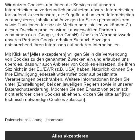
höchstens zehn Euro.
Es sind jedoch nie mehr als die tatsächlichen
Kosten der Leistung zu entrichten.
Diese Regeln gelten grundsätzlich auch für Online-Apotheken.
Bei Heilmitteln und häuslicher Krankenpflege beträgt die
Zuzahlung zehn Prozent der Kosten sowie zehn Euro je
Verordnung.
Um das Engagement der Versicherten für ihre eigene Gesundheit zu
stärken und die besondere Stellung der Familie zu unterstützen,
fallen
keine Zuzahlungen
an bei:
• Kindern und Jugendlichen bis zum vollendeten 18. Lebensjahr
mit Ausnahme der Fahrkosten
• Untersuchungen zur Vorsorge und Früherkennung, die von der
GKV getragen werden
• empfohlenen Schutzimpfungen
• Harn- und Blutteststreifen
Wir nutzen Trusted Shops als unabhängigen Dienstleister für die
Einholung von Bewertungen. Trusted Shops hat Maßnahmen
getroffen, um sicherzustellen, dass es sich um echte Bewertungen
handelt. Mehr Informationen findest du hier:
https://help.etrusted.com/hc/de/articles/4419944605341