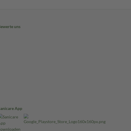
Bewerte uns
Sanicare App