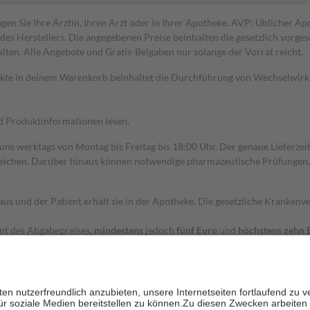
gen Sie Ihre Ärztin, Ihren Arzt oder in Ihrer Apotheke. AVP: Üblicher A
s Herstellers. Die angegebenen Preise beinhalten die gesetzlich vorgesc
alten. Alle Angebote und Gratis-Beigaben nur solange der Vorrat reicht.
dukte in deinem Warenkorb beinhaltet die Durchführung von Wechselwir
nd Produktinformationen lesen.
 uns werktags von Montag bis Freitag bis 18:00 Uhr. Der genaue Lieferze
ichen. Darüber hinaus können notwendige pharmazeutische Prüfungen, die
aus und der Patient erhält sie in der Apotheke. Die gesetzliche Krankenv
ent des Abgabepreises,
mindestens
jedoch
fünf Euro
und
höchstens zehn 
zehn Prozent der Kosten sowie zehn Euro je Verordnung.
rken und die besondere Stellung der Familie zu unterstützen, fallen
kein
 Ausnahme der Fahrkosten