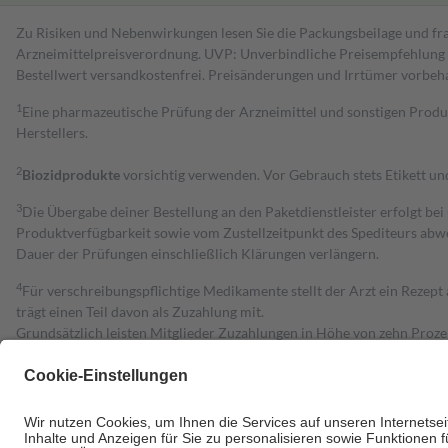
Zu Risiken und Nebenwirkungen lesen Sie die Packungsbeilage und fra
Arzneimittelpreisverordnung. UVP: Unverbindliche Preisempfehlung de
Bestell­wert versand­kosten­frei. Preisänderungen und Irrtümer vorbeh
1
Eine pharmazeutische Prüfung der Arzneimittel und sonstigen Pro
Herstellers.
2
Biozidprodukte
vorsichtig verwenden. Vor Gebrauch stets Etikett u
3
Die Übergabe deiner Bestellung an den Paketdienstleister erfolgt bei
Produktverfügbarkeit sowie vom Zustellzeitpunkt des Spediteurs abwe
Dauer der Prüfungen einschließlich Klärungen verlängern.
4
Für verschreibungspflichtige Medikamente stellt der Arzt ein Rezept 
trägt einen Teil davon als Zuzahlung mit.
Grundsätzlich leisten Mitglieder Zuzahlungen in Höhe von zehn Proz
zu entrichten.
Diese Regeln gelten grundsätzlich auch für Online-Apotheken.
Bei Heilmitteln und häuslicher Krankenpflege beträgt die Zuzahlung 
Um das Engagement der Versicherten für ihre eigene Gesundheit zu stä
• Kindern und Jugendlichen bis zum vollendeten 18. Lebensjahr mit