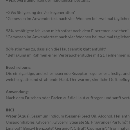
• Hautverträglichkeit dermatologisch bestätigt
+39% Steigerung der Zellregeneration*
*Gemessen im Anwendertest nach vier Wochen bei zweimal täglich
93% bestätigen: Ich kann mich sofort nach dem Eincremen anziehen*
*Gemessen im Anwendertest nach vier Wochen bei zweimal täglich
86% stimmen zu, dass sich die Haut samtig glatt anfühlt*
*Befragung im Rahmen einer Verbraucherstudie mit 21 Teilnehmer n
Beschreibung:
Die einzigartige, und zellerneuernde Rezeptur regeneriert, festigt u
weiche, glatte und strahlende Haut. Der warme, sinnliche Duft beflüge
Anwendung:
Nach dem Duschen oder Baden auf die Haut auftragen und sanft verte
INCI
Water (Aqua), Sesamum Indicum (Sesame) Seed Oil, Alcohol, Helianthu
Unsaponifiables, Glycerin, Glyceryl Stearate SE, Fragrance (Parfum)*
Linalool*, Benzyl Benzoate*, Geraniol*, Citral*, Coumarin*. *from natura