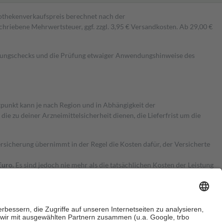
pothekenverkaufspreis berechnet nach der
hriebene Mehrwertsteuer, ggf. zzgl. 3,95 € Versandkosten. Ab 29,00 €
kungschecks und die Prüfung etwaiger Anwendungshinweise des
itpunkt kann je nach Region und in Abhängigkeit der
 zu deiner Arzneimittelsicherheit dienen, die Lieferfrist um die
ersicherung übernimmt in der Regel die Kosten dafür, der Versicherte
Euro.
Es sind jedoch nie mehr als die tatsächlichen Kosten der Leistung
e Zuzahlungen
an bei: