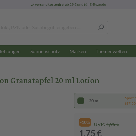
versandkostenfrei
ab 29 € und für E-Rezepte
letzungen
Sonnenschutz
Marken
Themenwelten
on Granatapfel 20 ml Lotion
Sparti
20 ml
(87,50 €
-10%
UVP:
1,95 €
1,75 €