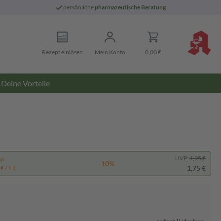
persönliche
pharmazeutische Beratung
Rezept einlösen
Mein Konto
0,00 €
Deine Vorteile
UVP:
1,95 €
pp
-10%
1,75 €
 / 1 l)