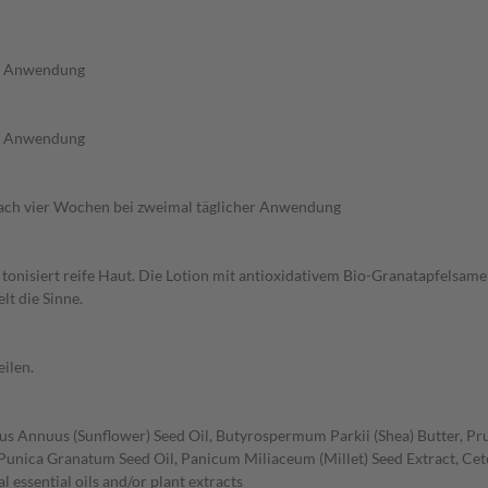
er Anwendung
er Anwendung
ach vier Wochen bei zweimal täglicher Anwendung
nd tonisiert reife Haut. Die Lotion mit antioxidativem Bio-Granatapfelsa
lt die Sinne.
ilen.
s Annuus (Sunflower) Seed Oil, Butyrospermum Parkii (Shea) Butter, Pru
, Punica Granatum Seed Oil, Panicum Miliaceum (Millet) Seed Extract, Ce
l essential oils and/or plant extracts