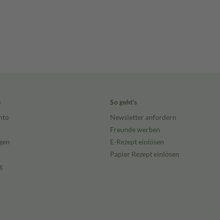
e
So geht's
nto
Newsletter anfordern
Freunde werben
gen
E-Rezept einlösen
Papier Rezept einlösen
g