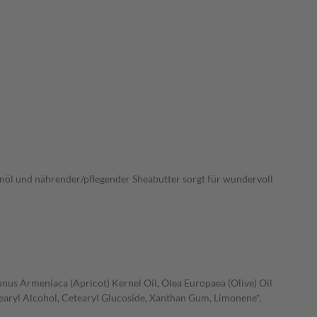
menöl und nährender/pflegender Sheabutter sorgt für wundervoll
nus Armeniaca (Apricot) Kernel Oil, Olea Europaea (Olive) Oil
tearyl Alcohol, Cetearyl Glucoside, Xanthan Gum, Limonene*,