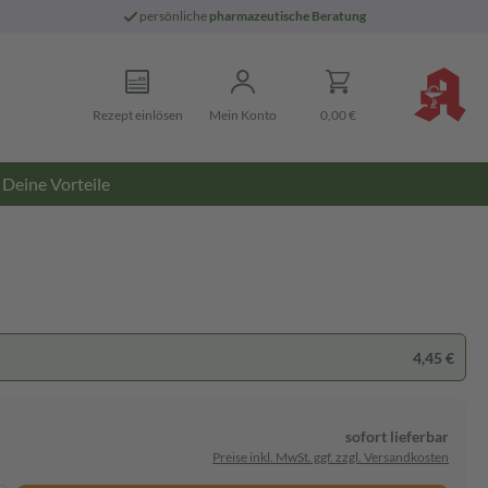
persönliche
pharmazeutische Beratung
Rezept einlösen
Mein Konto
0,00 €
Deine Vorteile
4,45 €
sofort lieferbar
Preise inkl. MwSt. ggf. zzgl. Versandkosten