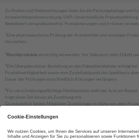
Zu Risiken und Nebenwirkungen lesen Sie die Packungsbeilage und fra
Arzneimittelpreisverordnung. UVP: Unverbindliche Preisempfehlung de
Bestell­wert versand­kosten­frei. Preisänderungen und Irrtümer vorbeh
1
Eine pharmazeutische Prüfung der Arzneimittel und sonstigen Pro
Herstellers.
2
Biozidprodukte
vorsichtig verwenden. Vor Gebrauch stets Etikett u
3
Die Übergabe deiner Bestellung an den Paketdienstleister erfolgt bei
Produktverfügbarkeit sowie vom Zustellzeitpunkt des Spediteurs abwe
Dauer der Prüfungen einschließlich Klärungen verlängern.
4
Für verschreibungspflichtige Medikamente stellt der Arzt ein Rezept 
trägt einen Teil davon als Zuzahlung mit.
Grundsätzlich leisten Mitglieder Zuzahlungen in Höhe von zehn Proz
zu entrichten.
Diese Regeln gelten grundsätzlich auch für Online-Apotheken.
Bei Heilmitteln und häuslicher Krankenpflege beträgt die Zuzahlung 
Um das Engagement der Versicherten für ihre eigene Gesundheit zu stä
• Kindern und Jugendlichen bis zum vollendeten 18. Lebensjahr mit