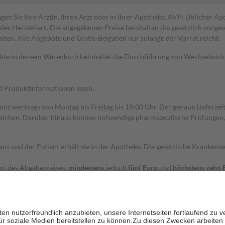
gen Sie Ihre Ärztin, Ihren Arzt oder in Ihrer Apotheke. AVP: Üblicher A
s Herstellers. Die angegebenen Preise beinhalten die gesetzlich vorgesc
alten. Alle Angebote und Gratis-Beigaben nur solange der Vorrat reicht.
dukte in deinem Warenkorb beinhaltet die Durchführung von Wechselwir
nd Produktinformationen lesen.
 uns werktags von Montag bis Freitag bis 18:00 Uhr. Der genaue Lieferze
ichen. Darüber hinaus können notwendige pharmazeutische Prüfungen, die
aus und der Patient erhält sie in der Apotheke. Die gesetzliche Krankenv
ent des Abgabepreises,
mindestens
jedoch
fünf Euro
und
höchstens zehn 
zehn Prozent der Kosten sowie zehn Euro je Verordnung.
rken und die besondere Stellung der Familie zu unterstützen, fallen
kein
 Ausnahme der Fahrkosten