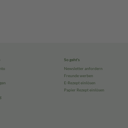
e
So geht's
nto
Newsletter anfordern
Freunde werben
gen
E-Rezept einlösen
Papier Rezept einlösen
g