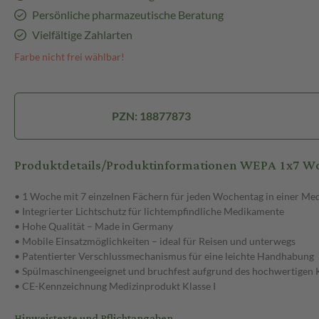
Persönliche pharmazeutische Beratung
Vielfältige Zahlarten
Farbe nicht frei wählbar!
PZN: 18877873
Produktdetails/Produktinformationen WEPA 1x7 Woc
• 1 Woche mit 7 einzelnen Fächern für jeden Wochentag in einer M
• Integrierter Lichtschutz für lichtempfindliche Medikamente
• Hohe Qualität – Made in Germany
• Mobile Einsatzmöglichkeiten – ideal für Reisen und unterwegs
• Patentierter Verschlussmechanismus für eine leichte Handhabung
• Spülmaschinengeeignet und bruchfest aufgrund des hochwertigen 
• CE-Kennzeichnung Medizinprodukt Klasse I
Hinweistexte und Pflichtangaben