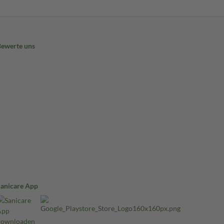
Bewerte uns
Sanicare App