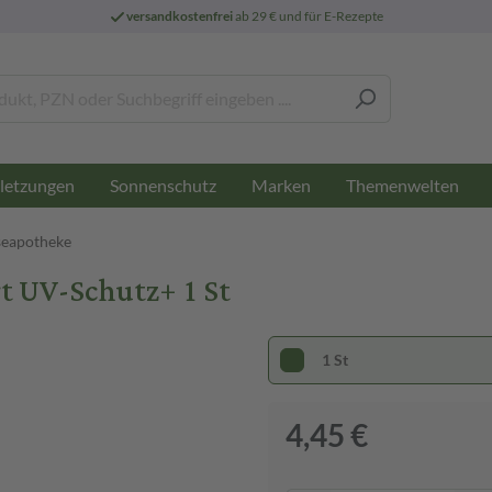
versandkostenfrei
ab 29 € und für E-Rezepte
letzungen
Sonnenschutz
Marken
Themenwelten
seapotheke
t UV-Schutz+ 1 St
1 St
4,45 €