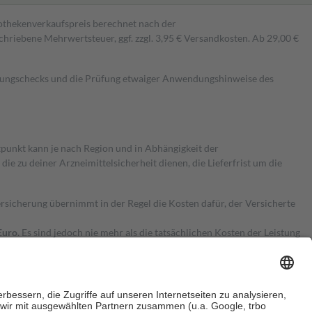
pothekenverkaufspreis berechnet nach der
hriebene Mehrwertsteuer, ggf. zzgl. 3,95 € Versandkosten. Ab 29,00 €
kungschecks und die Prüfung etwaiger Anwendungshinweise des
itpunkt kann je nach Region und in Abhängigkeit der
 zu deiner Arzneimittelsicherheit dienen, die Lieferfrist um die
ersicherung übernimmt in der Regel die Kosten dafür, der Versicherte
Euro.
Es sind jedoch nie mehr als die tatsächlichen Kosten der Leistung
e Zuzahlungen
an bei: