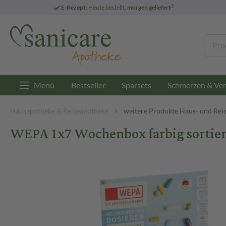
3
E-Rezept:
Heute bestellt,
morgen geliefert
Menü
Bestseller
Sparsets
Schmerzen & Ver
Hausapotheke & Reiseapotheke
weitere Produkte Haus- und Rei
WEPA 1x7 Wochenbox farbig sortier