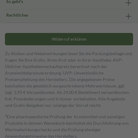
So geht's
Rechtliches
Widerruf erklären
Zu Risiken und Nebenwirkungen lesen Sie die Packungsbeilage und
fragen Sie Ihre Ärztin, Ihren Arzt oder in Ihrer Apotheke. AVP:
Üblicher Apothekenverkaufspreis berechnet nach der
Arzneimittelpreisverordnung. UVP: Unverbindliche
Preisempfehlung des Herstellers. Die angegebenen Preise
beinhalten die gesetzlich vorgeschriebene Mehrwertsteuer, ggf.
zzgl. 3,95 € Versandkosten. Ab 29,00 € Bestell­wert versand­kosten­
frei. Preisänderungen und Irrtümer vorbehalten. Alle Angebote
und Gratis-Beigaben nur solange der Vorrat reicht.
1
Eine pharmazeutische Prüfung der Arzneimittel und sonstigen
Produkte in deinem Warenkorb beinhaltet die Durchführung von
Wechselwirkungschecks und die Prüfung etwaiger
Anwendungshinweise des Herstellers.