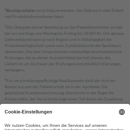
2
Biozidprodukte
vorsichtig verwenden. Vor Gebrauch stets Etikett
und Produktinformationen lesen.
3
Die Übergabe deiner Bestellung an den Paketdienstleister erfolgt
bei uns werktags von Montag bis Freitag bis 18:00 Uhr. Der genaue
Lieferzeitpunkt kann je nach Region und in Abhängigkeit der
Produktverfügbarkeit sowie vom Zustellzeitpunkt des Spediteurs
abweichen. Darüber hinaus können notwendige pharmazeutische
Prüfungen, die zu deiner Arzneimittelsicherheit dienen, die
Lieferfrist um die Dauer der Prüfungen einschließlich Klärungen
verlängern.
4
Für verschreibungspflichtige Medikamente stellt der Arzt ein
Rezept aus und der Patient erhält sie in der Apotheke. Die
gesetzliche Krankenversicherung übernimmt in der Regel die
Kosten dafür, der Versicherte trägt einen Teil davon als Zuzahlung
mit.
Grundsätzlich leisten Mitglieder Zuzahlungen in Höhe von zehn
Prozent des Abgabepreises,
mindestens
jedoch
fünf Euro
und
höchstens zehn Euro.
Es sind jedoch nie mehr als die tatsächlichen
Kosten der Leistung zu entrichten.