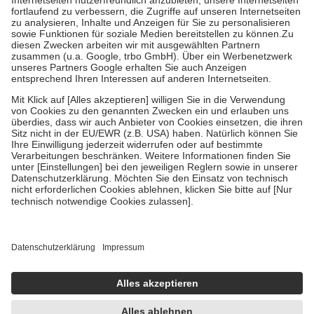
Diese Regeln gelten grundsätzlich auch für Online-Apotheken.
Bei Heilmitteln und häuslicher Krankenpflege beträgt die
Zuzahlung zehn Prozent der Kosten sowie zehn Euro je
Verordnung.
Um das Engagement der Versicherten für ihre eigene Gesundheit zu
stärken und die besondere Stellung der Familie zu unterstützen,
fallen
keine Zuzahlungen
an bei:
• Kindern und Jugendlichen bis zum vollendeten 18. Lebensjahr
mit Ausnahme der Fahrkosten
• Untersuchungen zur Vorsorge und Früherkennung, die von der
GKV getragen werden
• empfohlenen Schutzimpfungen
• Harn- und Blutteststreifen
Wir nutzen Trusted Shops als unabhängigen Dienstleister für die
Einholung von Bewertungen. Trusted Shops hat Maßnahmen
getroffen, um sicherzustellen, dass es sich um echte Bewertungen
handelt. Mehr Informationen findest du hier:
https://help.etrusted.com/hc/de/articles/4419944605341
Einige Bilder und Inhalte wurden unter Zuhilfenahme künstlicher