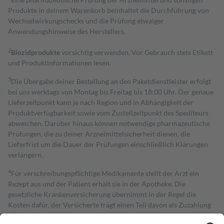
Produkte in deinem Warenkorb beinhaltet die Durchführung von
Wechselwirkungschecks und die Prüfung etwaiger
Anwendungshinweise des Herstellers.
2
Biozidprodukte
vorsichtig verwenden. Vor Gebrauch stets Etikett
und Produktinformationen lesen.
3
Die Übergabe deiner Bestellung an den Paketdienstleister erfolgt
bei uns werktags von Montag bis Freitag bis 18:00 Uhr. Der genaue
Lieferzeitpunkt kann je nach Region und in Abhängigkeit der
Produktverfügbarkeit sowie vom Zustellzeitpunkt des Spediteurs
abweichen. Darüber hinaus können notwendige pharmazeutische
Prüfungen, die zu deiner Arzneimittelsicherheit dienen, die
Lieferfrist um die Dauer der Prüfungen einschließlich Klärungen
verlängern.
4
Für verschreibungspflichtige Medikamente stellt der Arzt ein
Rezept aus und der Patient erhält sie in der Apotheke. Die
gesetzliche Krankenversicherung übernimmt in der Regel die
Kosten dafür, der Versicherte trägt einen Teil davon als Zuzahlung
mit.