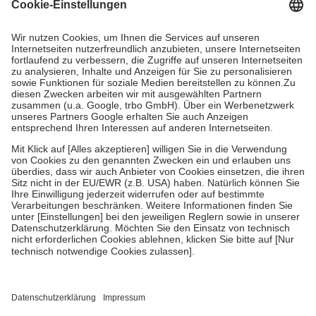
Grundsätzlich leisten Mitglieder Zuzahlungen in Höhe von zehn
Prozent des Abgabepreises,
mindestens
jedoch
fünf Euro
und
höchstens zehn Euro.
Es sind jedoch nie mehr als die tatsächlichen
Kosten der Leistung zu entrichten.
Diese Regeln gelten grundsätzlich auch für Online-Apotheken.
Bei Heilmitteln und häuslicher Krankenpflege beträgt die
Zuzahlung zehn Prozent der Kosten sowie zehn Euro je
Verordnung.
Um das Engagement der Versicherten für ihre eigene Gesundheit zu
stärken und die besondere Stellung der Familie zu unterstützen,
fallen
keine Zuzahlungen
an bei:
• Kindern und Jugendlichen bis zum vollendeten 18. Lebensjahr
mit Ausnahme der Fahrkosten
• Untersuchungen zur Vorsorge und Früherkennung, die von der
GKV getragen werden
• empfohlenen Schutzimpfungen
• Harn- und Blutteststreifen
Wir nutzen Trusted Shops als unabhängigen Dienstleister für die
Einholung von Bewertungen. Trusted Shops hat Maßnahmen
getroffen, um sicherzustellen, dass es sich um echte Bewertungen
handelt. Mehr Informationen findest du hier: