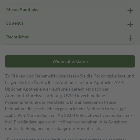
Meine Apotheke
So geht's
Rechtliches
Widerruf erklären
Zu Risiken und Nebenwirkungen lesen Sie die Packungsbeilage und
fragen Sie Ihre Ärztin, Ihren Arzt oder in Ihrer Apotheke. AVP:
Üblicher Apothekenverkaufspreis berechnet nach der
Arzneimittelpreisverordnung. UVP: Unverbindliche
Preisempfehlung des Herstellers. Die angegebenen Preise
beinhalten die gesetzlich vorgeschriebene Mehrwertsteuer, ggf.
zzgl. 3,95 € Versandkosten. Ab 29,00 € Bestell­wert versand­kosten­
frei. Preisänderungen und Irrtümer vorbehalten. Alle Angebote
und Gratis-Beigaben nur solange der Vorrat reicht.
1
Eine pharmazeutische Prüfung der Arzneimittel und sonstigen