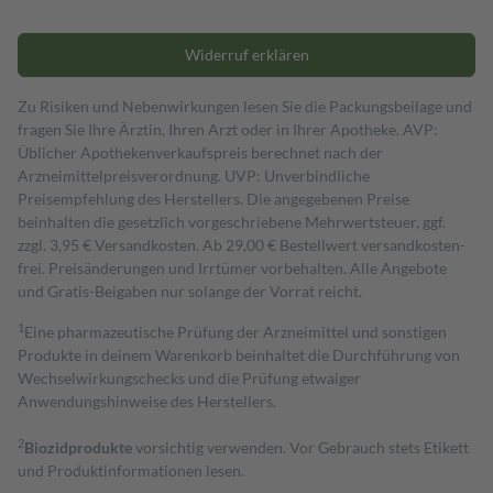
Widerruf erklären
Zu Risiken und Nebenwirkungen lesen Sie die Packungsbeilage und
fragen Sie Ihre Ärztin, Ihren Arzt oder in Ihrer Apotheke. AVP:
Üblicher Apothekenverkaufspreis berechnet nach der
Arzneimittelpreisverordnung. UVP: Unverbindliche
Preisempfehlung des Herstellers. Die angegebenen Preise
beinhalten die gesetzlich vorgeschriebene Mehrwertsteuer, ggf.
zzgl. 3,95 € Versandkosten. Ab 29,00 € Bestell­wert versand­kosten­
frei. Preisänderungen und Irrtümer vorbehalten. Alle Angebote
und Gratis-Beigaben nur solange der Vorrat reicht.
1
Eine pharmazeutische Prüfung der Arzneimittel und sonstigen
Produkte in deinem Warenkorb beinhaltet die Durchführung von
Wechselwirkungschecks und die Prüfung etwaiger
Anwendungshinweise des Herstellers.
2
Biozidprodukte
vorsichtig verwenden. Vor Gebrauch stets Etikett
und Produktinformationen lesen.