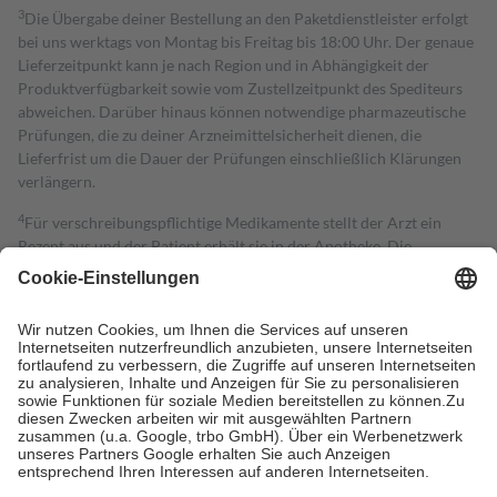
3
Die Übergabe deiner Bestellung an den Paketdienstleister erfolgt
bei uns werktags von Montag bis Freitag bis 18:00 Uhr. Der genaue
Lieferzeitpunkt kann je nach Region und in Abhängigkeit der
Produktverfügbarkeit sowie vom Zustellzeitpunkt des Spediteurs
abweichen. Darüber hinaus können notwendige pharmazeutische
Prüfungen, die zu deiner Arzneimittelsicherheit dienen, die
Lieferfrist um die Dauer der Prüfungen einschließlich Klärungen
verlängern.
4
Für verschreibungspflichtige Medikamente stellt der Arzt ein
Rezept aus und der Patient erhält sie in der Apotheke. Die
gesetzliche Krankenversicherung übernimmt in der Regel die
Kosten dafür, der Versicherte trägt einen Teil davon als Zuzahlung
mit.
Grundsätzlich leisten Mitglieder Zuzahlungen in Höhe von zehn
Prozent des Abgabepreises,
mindestens
jedoch
fünf Euro
und
höchstens zehn Euro.
Es sind jedoch nie mehr als die tatsächlichen
Kosten der Leistung zu entrichten.
Diese Regeln gelten grundsätzlich auch für Online-Apotheken.
Bei Heilmitteln und häuslicher Krankenpflege beträgt die
Zuzahlung zehn Prozent der Kosten sowie zehn Euro je