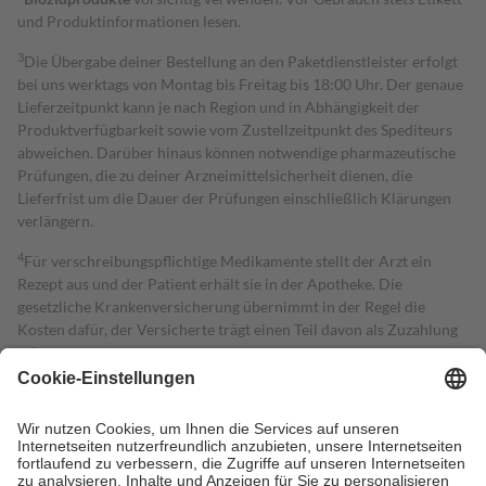
und Produktinformationen lesen.
3
Die Übergabe deiner Bestellung an den Paketdienstleister erfolgt
bei uns werktags von Montag bis Freitag bis 18:00 Uhr. Der genaue
Lieferzeitpunkt kann je nach Region und in Abhängigkeit der
Produktverfügbarkeit sowie vom Zustellzeitpunkt des Spediteurs
abweichen. Darüber hinaus können notwendige pharmazeutische
Prüfungen, die zu deiner Arzneimittelsicherheit dienen, die
Lieferfrist um die Dauer der Prüfungen einschließlich Klärungen
verlängern.
4
Für verschreibungspflichtige Medikamente stellt der Arzt ein
Rezept aus und der Patient erhält sie in der Apotheke. Die
gesetzliche Krankenversicherung übernimmt in der Regel die
Kosten dafür, der Versicherte trägt einen Teil davon als Zuzahlung
mit.
Grundsätzlich leisten Mitglieder Zuzahlungen in Höhe von zehn
Prozent des Abgabepreises,
mindestens
jedoch
fünf Euro
und
höchstens zehn Euro.
Es sind jedoch nie mehr als die tatsächlichen
Kosten der Leistung zu entrichten.
Diese Regeln gelten grundsätzlich auch für Online-Apotheken.