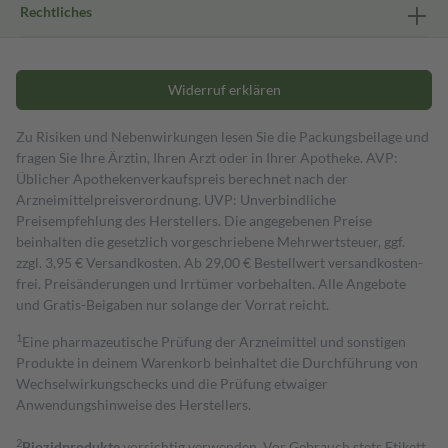
Rechtliches
Widerruf erklären
Zu Risiken und Nebenwirkungen lesen Sie die Packungsbeilage und
fragen Sie Ihre Ärztin, Ihren Arzt oder in Ihrer Apotheke. AVP:
Üblicher Apothekenverkaufspreis berechnet nach der
Arzneimittelpreisverordnung. UVP: Unverbindliche
Preisempfehlung des Herstellers. Die angegebenen Preise
beinhalten die gesetzlich vorgeschriebene Mehrwertsteuer, ggf.
zzgl. 3,95 € Versandkosten. Ab 29,00 € Bestell­wert versand­kosten­
frei. Preisänderungen und Irrtümer vorbehalten. Alle Angebote
und Gratis-Beigaben nur solange der Vorrat reicht.
1
Eine pharmazeutische Prüfung der Arzneimittel und sonstigen
Produkte in deinem Warenkorb beinhaltet die Durchführung von
Wechselwirkungschecks und die Prüfung etwaiger
Anwendungshinweise des Herstellers.
2
Biozidprodukte
vorsichtig verwenden. Vor Gebrauch stets Etikett