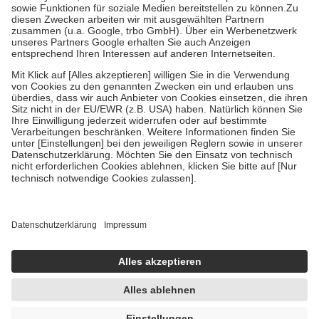
Bei Heilmitteln und häuslicher Krankenpflege beträgt die
Zuzahlung zehn Prozent der Kosten sowie zehn Euro je
Verordnung.
Um das Engagement der Versicherten für ihre eigene Gesundheit zu
stärken und die besondere Stellung der Familie zu unterstützen,
fallen
keine Zuzahlungen
an bei:
• Kindern und Jugendlichen bis zum vollendeten 18. Lebensjahr
mit Ausnahme der Fahrkosten
• Untersuchungen zur Vorsorge und Früherkennung, die von der
GKV getragen werden
• empfohlenen Schutzimpfungen
• Harn- und Blutteststreifen
Wir nutzen Trusted Shops als unabhängigen Dienstleister für die
Einholung von Bewertungen. Trusted Shops hat Maßnahmen
getroffen, um sicherzustellen, dass es sich um echte Bewertungen
handelt. Mehr Informationen findest du hier:
https://help.etrusted.com/hc/de/articles/4419944605341
Einige Bilder und Inhalte wurden unter Zuhilfenahme künstlicher
Intelligenz erstellt.