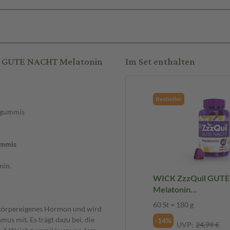
l GUTE NACHT Melatonin
Im Set enthalten
Bestseller
hgummis
mmis
nin.
WICK ZzzQuil GUT
Melatonin
Waldfruchtgeschmac
60 St = 180 g
n körpereigenes Hormon und wird
us mit. Es trägt dazu bei, die
-14%
UVP:
24,99 €