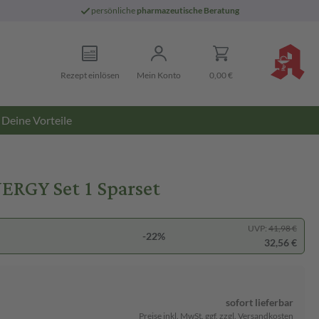
persönliche
pharmazeutische Beratung
Rezept einlösen
Mein Konto
0,00 €
Deine Vorteile
RGY Set 1 Sparset
UVP:
41,98 €
-22%
32,56 €
sofort lieferbar
Preise inkl. MwSt. ggf. zzgl. Versandkosten