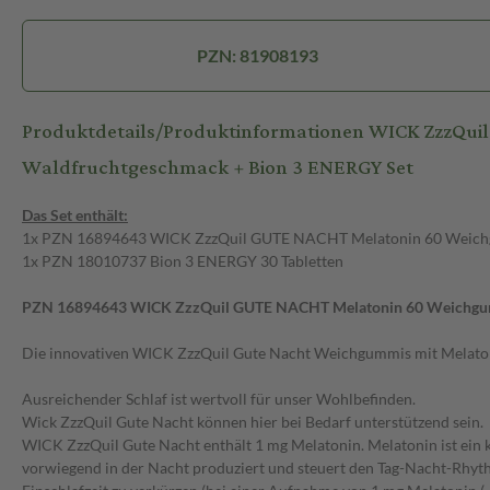
PZN: 81908193
Produktdetails/Produktinformationen WICK ZzzQui
Waldfruchtgeschmack + Bion 3 ENERGY Set
Das Set enthält:
1x PZN 16894643 WICK ZzzQuil GUTE NACHT Melatonin 60 Weic
1x PZN 18010737 Bion 3 ENERGY 30 Tabletten
PZN 16894643 WICK ZzzQuil GUTE NACHT Melatonin 60
Weichgu
Die innovativen WICK ZzzQuil Gute Nacht Weichgummis mit Melato
Ausreichender Schlaf ist wertvoll für unser Wohlbefinden.
Wick ZzzQuil Gute Nacht können hier bei Bedarf unterstützend sein.
WICK ZzzQuil Gute Nacht enthält 1 mg Melatonin. Melatonin ist ei
vorwiegend in der Nacht produziert und steuert den Tag-Nacht-Rhythm