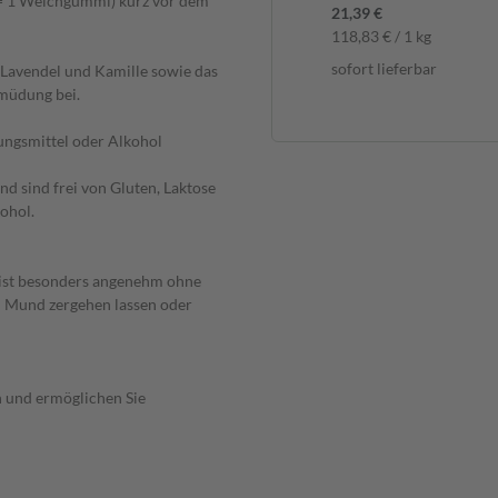
(= 1 Weichgummi) kurz vor dem
21,39 €
118,83 € / 1 kg
sofort lieferbar
Lavendel und Kamille sowie das
rmüdung bei.
ungsmittel oder Alkohol
 sind frei von Gluten, Laktose
ohol.
ist besonders angenehm ohne
 Mund zergehen lassen oder
 und ermöglichen Sie