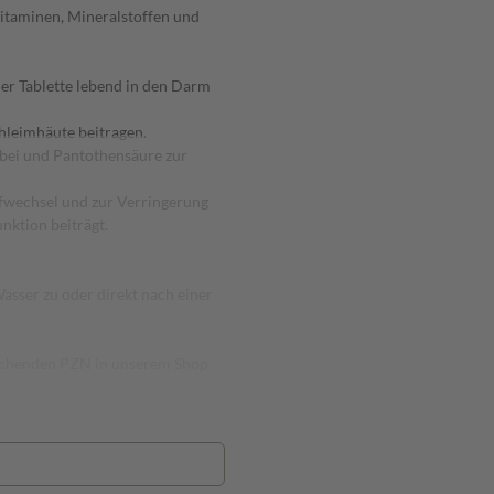
itaminen, Mineralstoffen und
der Tablette lebend in den Darm
chleimhäute beitragen.
 bei und Pantothensäure zur
ffwechsel und zur Verringerung
nktion beiträgt.
Wasser zu oder direkt nach einer
prechenden PZN in unserem Shop