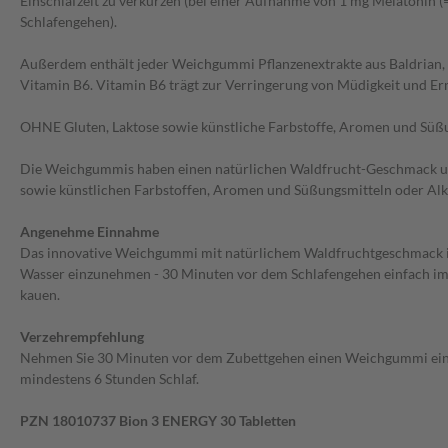
Einschlafzeit zu verkürzen (bei einer Aufnahme von 1 mg Melatonin 
Schlafengehen).
Außerdem enthält jeder Weichgummi Pflanzenextrakte aus Baldrian, 
Vitamin B6. Vitamin B6 trägt zur Verringerung von Müdigkeit und E
OHNE Gluten, Laktose sowie künstliche Farbstoffe, Aromen und Süß
Die Weichgummis haben einen natürlichen Waldfrucht-Geschmack und
sowie künstlichen Farbstoffen, Aromen und Süßungsmitteln oder Alk
Angenehme Einnahme
Das innovative Weichgummi mit natürlichem Waldfruchtgeschmack 
Wasser einzunehmen - 30 Minuten vor dem Schlafengehen einfach im
kauen.
Verzehrempfehlung
Nehmen Sie 30 Minuten vor dem Zubettgehen einen Weichgummi ein
mindestens 6 Stunden Schlaf.
PZN 18010737 Bion 3 ENERGY 30 Tabletten