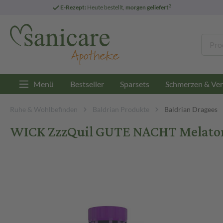
3
E-Rezept:
Heute bestellt,
morgen geliefert
Menü
Bestseller
Sparsets
Schmerzen & Ver
Ruhe & Wohlbefinden
Baldrian Produkte
Baldrian Dragees
WICK ZzzQuil GUTE NACHT Melatoni