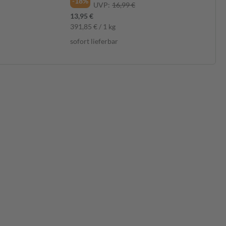
-18%
UVP:
16,99 €
13,95 €
391,85 € / 1 kg
sofort lieferbar