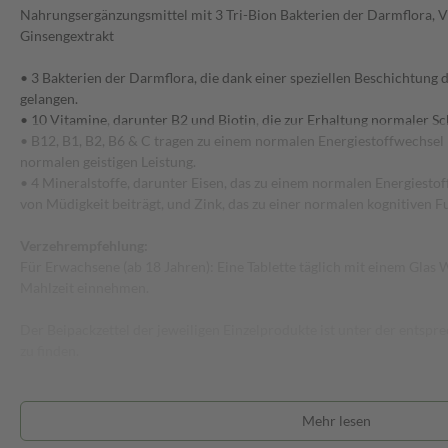
Nahrungsergänzungsmittel mit 3 Tri-Bion Bakterien der Darmflora, V
Ginsengextrakt
• 3 Bakterien der Darmflora, die dank einer speziellen Beschichtung 
gelangen.
• 10 Vitamine, darunter B2 und Biotin, die zur Erhaltung normaler S
• B12, B1, B2, B6 & C tragen zu einem normalen Energiestoffwechsel
normalen geistigen Leistung.
• 4 Mineralstoffe, darunter Eisen, das zu einem normalen Energiesto
von Müdigkeit beiträgt, und Zink, das zu einer normalen kognitiven Fu
Verzehrempfehlung:
Für Erwachsene (ab 18 Jahren): Eine Tablette täglich mit einem Glas 
Mahlzeit einnehmen.
Der Beipackzettel der jeweiligen Einzelprodukte ist unter der ents
zu finden.
Mehr lesen