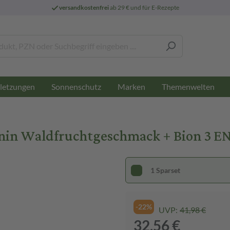
versandkostenfrei
ab 29 € und für E-Rezepte
letzungen
Sonnenschutz
Marken
Themenwelten
n Waldfruchtgeschmack + Bion 3 ENE
1 Sparset
-22%
UVP:
41,98 €
32,56 €