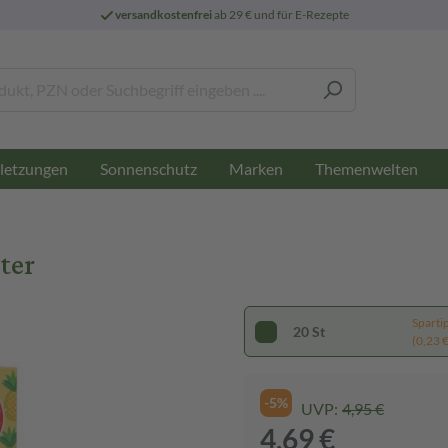
versandkostenfrei
ab 29 € und für E-Rezepte
letzungen
Sonnenschutz
Marken
Themenwelten
ter
Sparti
20 St
(0,23 € 
-5%
UVP:
4,95 €
4,69 €