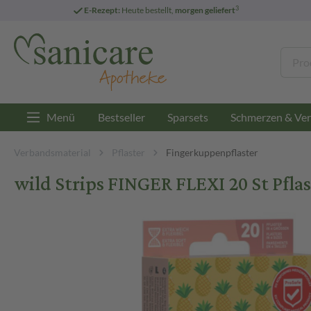
3
E-Rezept:
Heute bestellt,
morgen geliefert
Menü
Bestseller
Sparsets
Schmerzen & Ver
Verbandsmaterial
Pflaster
Fingerkuppenpflaster
wild Strips FINGER FLEXI 20 St Pflas