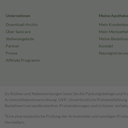
Unternehmen
Meine Apothek
Download-Archiv
Mein Kundenko
Über Sanicare
Mein Merkzettel
Stellenangebote
Meine Bestellun
Partner
Kontakt
Presse
Neuregistrierun
Affiliate Programm
Zu Risiken und Nebenwirkungen lesen Sie die Packungsbeilage und fra
Arzneimittelpreisverordnung. UVP: Unverbindliche Preisempfehlung de
Bestell­wert versand­kosten­frei. Preisänderungen und Irrtümer vorbeh
1
Eine pharmazeutische Prüfung der Arzneimittel und sonstigen Pro
Herstellers.