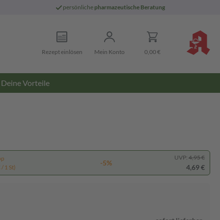
persönliche
pharmazeutische Beratung
Rezept einlösen
Mein Konto
0,00 €
Deine Vorteile
UVP:
4,95 €
pp
-5%
4,69 €
/ 1 St)