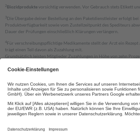
2
Biozidprodukte
vorsichtig verwenden. Vor Gebrauch stets Etikett u
3
Die Übergabe deiner Bestellung an den Paketdienstleister erfolgt bei
Produktverfügbarkeit sowie vom Zustellzeitpunkt des Spediteurs abwe
Dauer der Prüfungen einschließlich Klärungen verlängern.
4
Für verschreibungspflichtige Medikamente stellt der Arzt ein Rezept 
trägt einen Teil davon als Zuzahlung mit.
Grundsätzlich leisten Mitglieder Zuzahlungen in Höhe von zehn Proz
zu entrichten.
Diese Regeln gelten grundsätzlich auch für Online-Apotheken.
Bei Heilmitteln und häuslicher Krankenpflege beträgt die Zuzahlung 
Um das Engagement der Versicherten für ihre eigene Gesundheit zu stä
• Kindern und Jugendlichen bis zum vollendeten 18. Lebensjahr mit
• Untersuchungen zur Vorsorge und Früherkennung, die von der GKV
• empfohlenen Schutzimpfungen
• Harn- und Blutteststreifen
Wir nutzen Trusted Shops als unabhängigen Dienstleister für die Ein
Informationen findest du hier: https://help.etrusted.com/hc/de/arti
Einige Bilder und Inhalte wurden unter Zuhilfenahme künstlicher Intell