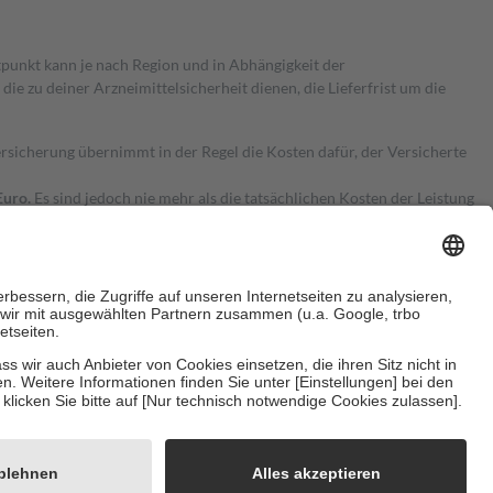
itpunkt kann je nach Region und in Abhängigkeit der
 zu deiner Arzneimittelsicherheit dienen, die Lieferfrist um die
ersicherung übernimmt in der Regel die Kosten dafür, der Versicherte
Euro.
Es sind jedoch nie mehr als die tatsächlichen Kosten der Leistung
e Zuzahlungen
an bei:
herzustellen, dass es sich um echte Bewertungen handelt. Mehr