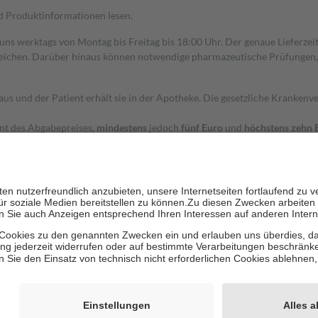
nd Produktinformationen lesen.
 uns werktags von Montag bis Freitag bis 18:00 Uhr. Der genaue Lieferze
ichen. Darüber hinaus können notwendige pharmazeutische Prüfungen, die
aus und der Patient erhält sie in der Apotheke. Die gesetzliche Krankenv
ent des Abgabepreises,
mindestens
jedoch
fünf Euro
und
höchstens zehn 
zehn Prozent der Kosten sowie zehn Euro je Verordnung.
rken und die besondere Stellung der Familie zu unterstützen, fallen
kein
 Ausnahme der Fahrkosten
 getragen werden
holung von Bewertungen. Trusted Shops hat Maßnahmen getroffen, um sic
cles/4419944605341
igenz erstellt.