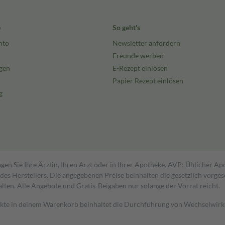
e
So geht's
nto
Newsletter anfordern
Freunde werben
gen
E-Rezept einlösen
Papier Rezept einlösen
g
gen Sie Ihre Ärztin, Ihren Arzt oder in Ihrer Apotheke. AVP: Üblicher A
s Herstellers. Die angegebenen Preise beinhalten die gesetzlich vorgesc
alten. Alle Angebote und Gratis-Beigaben nur solange der Vorrat reicht.
dukte in deinem Warenkorb beinhaltet die Durchführung von Wechselwir