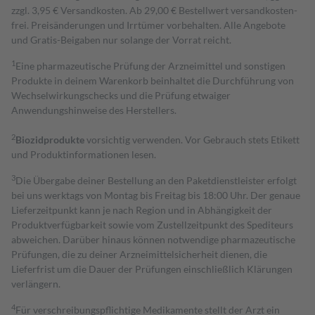
zzgl. 3,95 € Versandkosten. Ab 29,00 € Bestell­wert versand­kosten­
frei. Preisänderungen und Irrtümer vorbehalten. Alle Angebote
und Gratis-Beigaben nur solange der Vorrat reicht.
1
Eine pharmazeutische Prüfung der Arzneimittel und sonstigen
Produkte in deinem Warenkorb beinhaltet die Durchführung von
Wechselwirkungschecks und die Prüfung etwaiger
Anwendungshinweise des Herstellers.
2
Biozidprodukte
vorsichtig verwenden. Vor Gebrauch stets Etikett
und Produktinformationen lesen.
3
Die Übergabe deiner Bestellung an den Paketdienstleister erfolgt
bei uns werktags von Montag bis Freitag bis 18:00 Uhr. Der genaue
Lieferzeitpunkt kann je nach Region und in Abhängigkeit der
Produktverfügbarkeit sowie vom Zustellzeitpunkt des Spediteurs
abweichen. Darüber hinaus können notwendige pharmazeutische
Prüfungen, die zu deiner Arzneimittelsicherheit dienen, die
Lieferfrist um die Dauer der Prüfungen einschließlich Klärungen
verlängern.
4
Für verschreibungspflichtige Medikamente stellt der Arzt ein