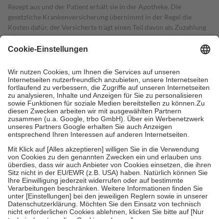
Rezept aus und der Patient erhält sie in der Apotheke. Die
gesetzliche Krankenversicherung übernimmt in der Regel die
Kosten dafür, der Versicherte trägt einen Teil davon als Zuzahlung
mit.
Grundsätzlich leisten Mitglieder Zuzahlungen in Höhe von zehn
Prozent des Abgabepreises,
mindestens
jedoch
fünf Euro
und
höchstens zehn Euro.
Es sind jedoch nie mehr als die tatsächlichen
Kosten der Leistung zu entrichten.
Diese Regeln gelten grundsätzlich auch für Online-Apotheken.
Bei Heilmitteln und häuslicher Krankenpflege beträgt die
Zuzahlung zehn Prozent der Kosten sowie zehn Euro je
Verordnung.
Um das Engagement der Versicherten für ihre eigene Gesundheit zu
stärken und die besondere Stellung der Familie zu unterstützen,
fallen
keine Zuzahlungen
an bei:
• Kindern und Jugendlichen bis zum vollendeten 18. Lebensjahr
mit Ausnahme der Fahrkosten
• Untersuchungen zur Vorsorge und Früherkennung, die von der
GKV getragen werden
• empfohlenen Schutzimpfungen
• Harn- und Blutteststreifen