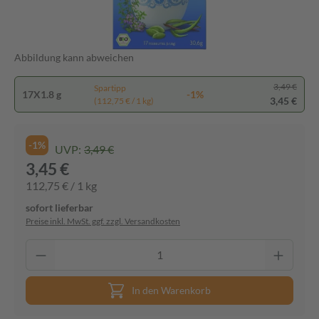
Abbildung kann abweichen
3,49 €
Spartipp
17X1.8 g
-1%
3,45 €
(112,75 € / 1 kg)
-1%
UVP:
3,49 €
3,45 €
112,75 € / 1 kg
sofort lieferbar
Preise inkl. MwSt. ggf. zzgl. Versandkosten
In den Warenkorb