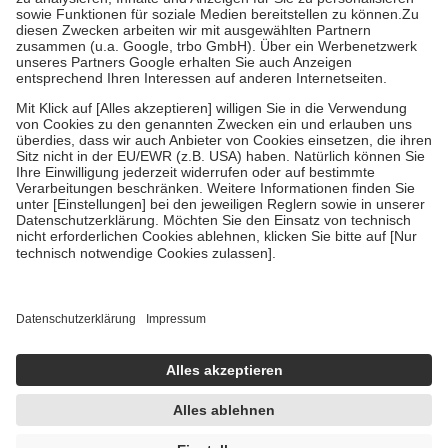
Bei Heilmitteln und häuslicher Krankenpflege beträgt die
Zuzahlung zehn Prozent der Kosten sowie zehn Euro je
Verordnung.
Um das Engagement der Versicherten für ihre eigene Gesundheit zu
stärken und die besondere Stellung der Familie zu unterstützen,
fallen
keine Zuzahlungen
an bei:
• Kindern und Jugendlichen bis zum vollendeten 18. Lebensjahr
mit Ausnahme der Fahrkosten
• Untersuchungen zur Vorsorge und Früherkennung, die von der
GKV getragen werden
• empfohlenen Schutzimpfungen
• Harn- und Blutteststreifen
Wir nutzen Trusted Shops als unabhängigen Dienstleister für die
Einholung von Bewertungen. Trusted Shops hat Maßnahmen
getroffen, um sicherzustellen, dass es sich um echte Bewertungen
handelt. Mehr Informationen findest du hier:
https://help.etrusted.com/hc/de/articles/4419944605341
Einige Bilder und Inhalte wurden unter Zuhilfenahme künstlicher
Intelligenz erstellt.