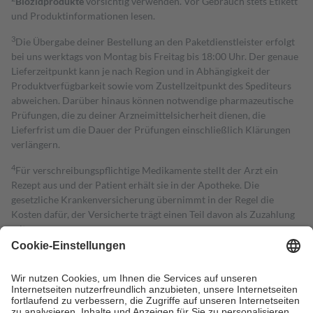
Biozidprodukte
vorsichtig verwenden. Vor Gebrauch stets Etikett
und Produktinformationen lesen.
3
Die Übergabe deiner Bestellung an den Paketdienstleister erfolgt
bei uns werktags von Montag bis Freitag bis 18:00 Uhr. Der genaue
Lieferzeitpunkt kann je nach Region und in Abhängigkeit der
Produktverfügbarkeit sowie vom Zustellzeitpunkt des Spediteurs
abweichen. Darüber hinaus können notwendige pharmazeutische
Prüfungen, die zu deiner Arzneimittelsicherheit dienen, die
Lieferfrist um die Dauer der Prüfungen einschließlich Klärungen
verlängern.
4
Für verschreibungspflichtige Medikamente stellt der Arzt ein
Rezept aus und der Patient erhält sie in der Apotheke. Die
gesetzliche Krankenversicherung übernimmt in der Regel die
Kosten dafür, der Versicherte trägt einen Teil davon als Zuzahlung
mit.
Grundsätzlich leisten Mitglieder Zuzahlungen in Höhe von zehn
Prozent des Abgabepreises,
mindestens
jedoch
fünf Euro
und
höchstens zehn Euro.
Es sind jedoch nie mehr als die tatsächlichen
Kosten der Leistung zu entrichten.
Diese Regeln gelten grundsätzlich auch für Online-Apotheken.