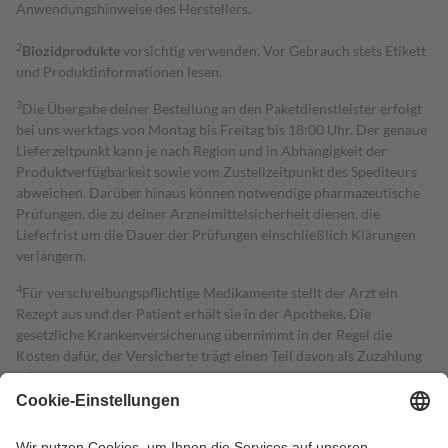
Anwendungshinweise des Herstellers.
2
Biozidprodukte
vorsichtig verwenden. Vor Gebrauch stets Etikett
und Produktinformationen lesen.
3
Die Übergabe deiner Bestellung an den Paketdienstleister erfolgt
bei uns werktags von Montag bis Freitag bis 18:00 Uhr. Der genaue
Lieferzeitpunkt kann je nach Region und in Abhängigkeit der
Produktverfügbarkeit sowie vom Zustellzeitpunkt des Spediteurs
abweichen. Darüber hinaus können notwendige pharmazeutische
Prüfungen, die zu deiner Arzneimittelsicherheit dienen, die
Lieferfrist um die Dauer der Prüfungen einschließlich Klärungen
verlängern.
4
Für verschreibungspflichtige Medikamente stellt der Arzt ein
Rezept aus und der Patient erhält sie in der Apotheke. Die
gesetzliche Krankenversicherung übernimmt in der Regel die
Kosten dafür, der Versicherte trägt einen Teil davon als Zuzahlung
mit.
Grundsätzlich leisten Mitglieder Zuzahlungen in Höhe von zehn
Prozent des Abgabepreises,
mindestens
jedoch
fünf Euro
und
höchstens zehn Euro.
Es sind jedoch nie mehr als die tatsächlichen