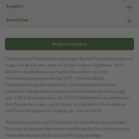
So geht's
Rechtliches
Widerruf erklären
Zu Risiken und Nebenwirkungen lesen Sie die Packungsbeilage und
fragen Sie Ihre Ärztin, Ihren Arzt oder in Ihrer Apotheke. AVP:
Üblicher Apothekenverkaufspreis berechnet nach der
Arzneimittelpreisverordnung. UVP: Unverbindliche
Preisempfehlung des Herstellers. Die angegebenen Preise
beinhalten die gesetzlich vorgeschriebene Mehrwertsteuer, ggf.
zzgl. 3,95 € Versandkosten. Ab 29,00 € Bestell­wert versand­kosten­
frei. Preisänderungen und Irrtümer vorbehalten. Alle Angebote
und Gratis-Beigaben nur solange der Vorrat reicht.
1
Eine pharmazeutische Prüfung der Arzneimittel und sonstigen
Produkte in deinem Warenkorb beinhaltet die Durchführung von
Wechselwirkungschecks und die Prüfung etwaiger