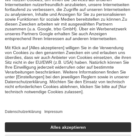
Kosten der Leistung zu entrichten.
Diese Regeln gelten grundsätzlich auch für Online-Apotheken.
Bei Heilmitteln und häuslicher Krankenpflege beträgt die
Zuzahlung zehn Prozent der Kosten sowie zehn Euro je
Verordnung.
Um das Engagement der Versicherten für ihre eigene Gesundheit zu
stärken und die besondere Stellung der Familie zu unterstützen,
fallen
keine Zuzahlungen
an bei:
• Kindern und Jugendlichen bis zum vollendeten 18. Lebensjahr
mit Ausnahme der Fahrkosten
• Untersuchungen zur Vorsorge und Früherkennung, die von der
GKV getragen werden
• empfohlenen Schutzimpfungen
• Harn- und Blutteststreifen
Wir nutzen Trusted Shops als unabhängigen Dienstleister für die
Einholung von Bewertungen. Trusted Shops hat Maßnahmen
getroffen, um sicherzustellen, dass es sich um echte Bewertungen
handelt. Mehr Informationen findest du hier:
https://help.etrusted.com/hc/de/articles/4419944605341
Einige Bilder und Inhalte wurden unter Zuhilfenahme künstlicher