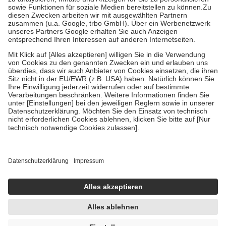
Bei Heilmitteln und häuslicher Krankenpflege beträgt die
Zuzahlung zehn Prozent der Kosten sowie zehn Euro je
Verordnung.
Um das Engagement der Versicherten für ihre eigene Gesundheit zu
stärken und die besondere Stellung der Familie zu unterstützen,
fallen
keine Zuzahlungen
an bei:
• Kindern und Jugendlichen bis zum vollendeten 18. Lebensjahr
mit Ausnahme der Fahrkosten
• Untersuchungen zur Vorsorge und Früherkennung, die von der
GKV getragen werden
• empfohlenen Schutzimpfungen
• Harn- und Blutteststreifen
Wir nutzen Trusted Shops als unabhängigen Dienstleister für die
Einholung von Bewertungen. Trusted Shops hat Maßnahmen
getroffen, um sicherzustellen, dass es sich um echte Bewertungen
handelt. Mehr Informationen findest du hier:
https://help.etrusted.com/hc/de/articles/4419944605341
Einige Bilder und Inhalte wurden unter Zuhilfenahme künstlicher
Intelligenz erstellt.