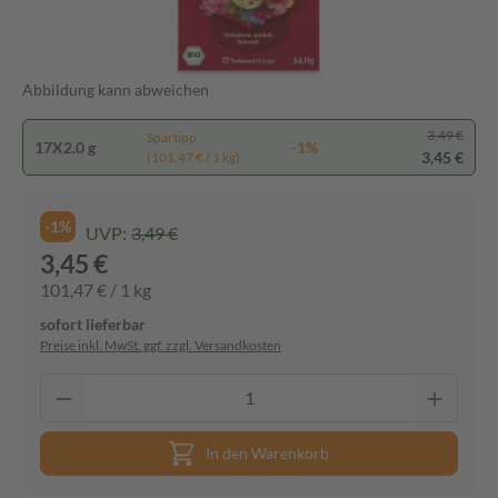
Abbildung kann abweichen
3,49 €
Spartipp
17X2.0 g
-1%
3,45 €
(101,47 € / 1 kg)
-1%
UVP:
3,49 €
3,45 €
101,47 € / 1 kg
sofort lieferbar
Preise inkl. MwSt. ggf. zzgl. Versandkosten
In den Warenkorb