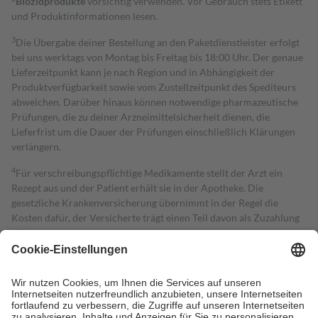
Biozidprodukte
vorsichtig verwenden. Vor Gebrauch stets Etikett
und Produktinformationen lesen.
3
Die Übergabe deiner Bestellung an den Paketdienstleister erfolgt
bei uns werktags von Montag bis Freitag bis 18:00 Uhr. Der genaue
Lieferzeitpunkt kann je nach Region und in Abhängigkeit der
Produktverfügbarkeit sowie vom Zustellzeitpunkt des Spediteurs
abweichen. Darüber hinaus können notwendige pharmazeutische
Prüfungen, die zu deiner Arzneimittelsicherheit dienen, die
Lieferfrist um die Dauer der Prüfungen einschließlich Klärungen
verlängern.
4
Für verschreibungspflichtige Medikamente stellt der Arzt ein
Rezept aus und der Patient erhält sie in der Apotheke. Die
gesetzliche Krankenversicherung übernimmt in der Regel die
Kosten dafür, der Versicherte trägt einen Teil davon als Zuzahlung
mit.
Grundsätzlich leisten Mitglieder Zuzahlungen in Höhe von zehn
Prozent des Abgabepreises,
mindestens
jedoch
fünf Euro
und
höchstens zehn Euro.
Es sind jedoch nie mehr als die tatsächlichen
Kosten der Leistung zu entrichten.
Diese Regeln gelten grundsätzlich auch für Online-Apotheken.