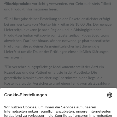
2
Biozidprodukte
vorsichtig verwenden. Vor Gebrauch stets Etikett
und Produktinformationen lesen.
3
Die Übergabe deiner Bestellung an den Paketdienstleister erfolgt
bei uns werktags von Montag bis Freitag bis 18:00 Uhr. Der genaue
Lieferzeitpunkt kann je nach Region und in Abhängigkeit der
Produktverfügbarkeit sowie vom Zustellzeitpunkt des Spediteurs
abweichen. Darüber hinaus können notwendige pharmazeutische
Prüfungen, die zu deiner Arzneimittelsicherheit dienen, die
Lieferfrist um die Dauer der Prüfungen einschließlich Klärungen
verlängern.
4
Für verschreibungspflichtige Medikamente stellt der Arzt ein
Rezept aus und der Patient erhält sie in der Apotheke. Die
gesetzliche Krankenversicherung übernimmt in der Regel die
Kosten dafür, der Versicherte trägt einen Teil davon als Zuzahlung
mit.
Grundsätzlich leisten Mitglieder Zuzahlungen in Höhe von zehn
Prozent des Abgabepreises,
mindestens
jedoch
fünf Euro
und
höchstens zehn Euro.
Es sind jedoch nie mehr als die tatsächlichen
Kosten der Leistung zu entrichten.
Diese Regeln gelten grundsätzlich auch für Online-Apotheken.