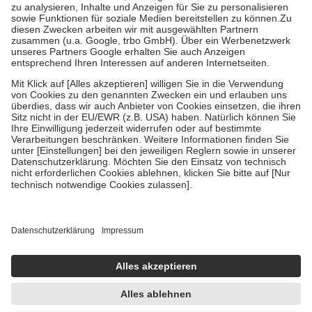
Bei Heilmitteln und häuslicher Krankenpflege beträgt die
Zuzahlung zehn Prozent der Kosten sowie zehn Euro je
Verordnung.
Um das Engagement der Versicherten für ihre eigene Gesundheit zu
stärken und die besondere Stellung der Familie zu unterstützen,
fallen
keine Zuzahlungen
an bei:
• Kindern und Jugendlichen bis zum vollendeten 18. Lebensjahr
mit Ausnahme der Fahrkosten
• Untersuchungen zur Vorsorge und Früherkennung, die von der
GKV getragen werden
• empfohlenen Schutzimpfungen
• Harn- und Blutteststreifen
Wir nutzen Trusted Shops als unabhängigen Dienstleister für die
Einholung von Bewertungen. Trusted Shops hat Maßnahmen
getroffen, um sicherzustellen, dass es sich um echte Bewertungen
handelt. Mehr Informationen findest du hier:
https://help.etrusted.com/hc/de/articles/4419944605341
Einige Bilder und Inhalte wurden unter Zuhilfenahme künstlicher
Intelligenz erstellt.