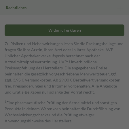
Rechtliches
Widerruf erklären
Zu Risiken und Nebenwirkungen lesen Sie die Packungsbeilage und
fragen Sie Ihre Ärztin, Ihren Arzt oder in Ihrer Apotheke. AVP:
Üblicher Apothekenverkaufspreis berechnet nach der
Arzneimittelpreisverordnung. UVP: Unverbindliche
Preisempfehlung des Herstellers. Die angegebenen Preise
beinhalten die gesetzlich vorgeschriebene Mehrwertsteuer, ggf.
zzgl. 3,95 € Versandkosten. Ab 29,00 € Bestell­wert versand­kosten­
frei. Preisänderungen und Irrtümer vorbehalten. Alle Angebote
und Gratis-Beigaben nur solange der Vorrat reicht.
1
Eine pharmazeutische Prüfung der Arzneimittel und sonstigen
Produkte in deinem Warenkorb beinhaltet die Durchführung von
Wechselwirkungschecks und die Prüfung etwaiger
Anwendungshinweise des Herstellers.