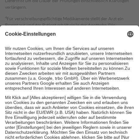
Lieferfrist um die Dauer der Prüfungen einschließlich Klärungen
verlängern.
4
Für verschreibungspflichtige Medikamente stellt der Arzt ein
Rezept aus und der Patient erhält sie in der Apotheke. Die
gesetzliche Krankenversicherung übernimmt in der Regel die
Kosten dafür, der Versicherte trägt einen Teil davon als Zuzahlung
mit.
Grundsätzlich leisten Mitglieder Zuzahlungen in Höhe von zehn
Prozent des Abgabepreises,
mindestens
jedoch
fünf Euro
und
höchstens zehn Euro.
Es sind jedoch nie mehr als die tatsächlichen
Kosten der Leistung zu entrichten.
Diese Regeln gelten grundsätzlich auch für Online-Apotheken.
Bei Heilmitteln und häuslicher Krankenpflege beträgt die
Zuzahlung zehn Prozent der Kosten sowie zehn Euro je
Verordnung.
Um das Engagement der Versicherten für ihre eigene Gesundheit zu
stärken und die besondere Stellung der Familie zu unterstützen,
fallen
keine Zuzahlungen
an bei:
• Kindern und Jugendlichen bis zum vollendeten 18. Lebensjahr
mit Ausnahme der Fahrkosten
• Untersuchungen zur Vorsorge und Früherkennung, die von der