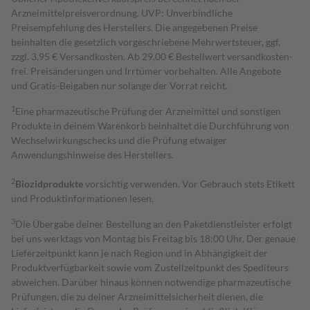
Arzneimittelpreisverordnung. UVP: Unverbindliche
Preisempfehlung des Herstellers. Die angegebenen Preise
beinhalten die gesetzlich vorgeschriebene Mehrwertsteuer, ggf.
zzgl. 3,95 € Versandkosten. Ab 29,00 € Bestell­wert versand­kosten­
frei. Preisänderungen und Irrtümer vorbehalten. Alle Angebote
und Gratis-Beigaben nur solange der Vorrat reicht.
1
Eine pharmazeutische Prüfung der Arzneimittel und sonstigen
Produkte in deinem Warenkorb beinhaltet die Durchführung von
Wechselwirkungschecks und die Prüfung etwaiger
Anwendungshinweise des Herstellers.
2
Biozidprodukte
vorsichtig verwenden. Vor Gebrauch stets Etikett
und Produktinformationen lesen.
3
Die Übergabe deiner Bestellung an den Paketdienstleister erfolgt
bei uns werktags von Montag bis Freitag bis 18:00 Uhr. Der genaue
Lieferzeitpunkt kann je nach Region und in Abhängigkeit der
Produktverfügbarkeit sowie vom Zustellzeitpunkt des Spediteurs
abweichen. Darüber hinaus können notwendige pharmazeutische
Prüfungen, die zu deiner Arzneimittelsicherheit dienen, die