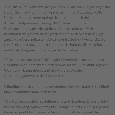
Zu Risiken und Nebenwirkungen lesen Sie die Packungsbeilage und
fragen Sie Ihre Ärztin, Ihren Arzt oder in Ihrer Apotheke. AVP:
Üblicher Apothekenverkaufspreis berechnet nach der
Arzneimittelpreisverordnung. UVP: Unverbindliche
Preisempfehlung des Herstellers. Die angegebenen Preise
beinhalten die gesetzlich vorgeschriebene Mehrwertsteuer, ggf.
zzgl. 3,95 € Versandkosten. Ab 29,00 € Bestell­wert versand­kosten­
frei. Preisänderungen und Irrtümer vorbehalten. Alle Angebote
und Gratis-Beigaben nur solange der Vorrat reicht.
1
Eine pharmazeutische Prüfung der Arzneimittel und sonstigen
Produkte in deinem Warenkorb beinhaltet die Durchführung von
Wechselwirkungschecks und die Prüfung etwaiger
Anwendungshinweise des Herstellers.
2
Biozidprodukte
vorsichtig verwenden. Vor Gebrauch stets Etikett
und Produktinformationen lesen.
3
Die Übergabe deiner Bestellung an den Paketdienstleister erfolgt
bei uns werktags von Montag bis Freitag bis 18:00 Uhr. Der genaue
Lieferzeitpunkt kann je nach Region und in Abhängigkeit der