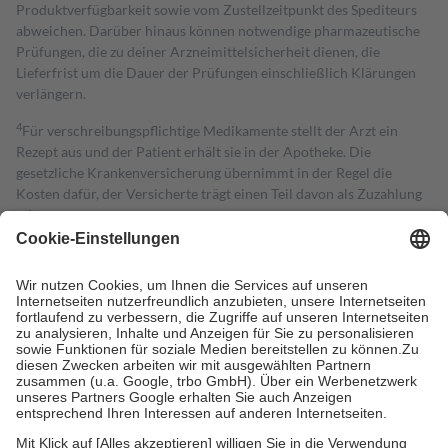
Produktverfügbarkeit sowie vom Zustellzeitpunkt des Spediteurs
abweichen. Darüber hinaus können notwendige pharmazeutische
Prüfungen, die zu deiner Arzneimittelsicherheit dienen, die
Lieferfrist um die Dauer der Prüfungen einschließlich Klärungen
verlängern.
4
Für verschreibungspflichtige Medikamente stellt der Arzt ein
Rezept aus und der Patient erhält sie in der Apotheke. Die
gesetzliche Krankenversicherung übernimmt in der Regel die
Kosten dafür, der Versicherte trägt einen Teil davon als Zuzahlung
mit.
Grundsätzlich leisten Mitglieder Zuzahlungen in Höhe von zehn
Prozent des Abgabepreises,
mindestens
jedoch
fünf Euro
und
höchstens zehn Euro.
Es sind jedoch nie mehr als die tatsächlichen
Kosten der Leistung zu entrichten.
Diese Regeln gelten grundsätzlich auch für Online-Apotheken.
Bei Heilmitteln und häuslicher Krankenpflege beträgt die
Zuzahlung zehn Prozent der Kosten sowie zehn Euro je
Verordnung.
Um das Engagement der Versicherten für ihre eigene Gesundheit zu
stärken und die besondere Stellung der Familie zu unterstützen,
fallen
keine Zuzahlungen
an bei: